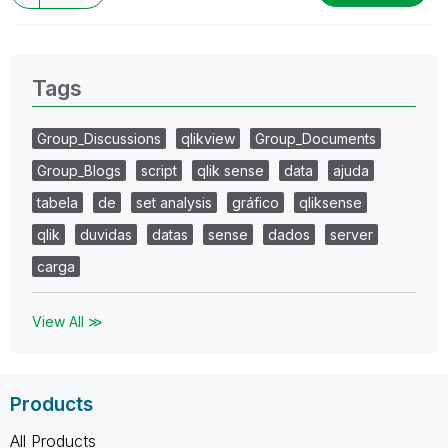
Tags
Group_Discussions
qlikview
Group_Documents
Group_Blogs
script
qlik sense
data
ajuda
tabela
de
set analysis
gráfico
qliksense
qlik
duvidas
datas
sense
dados
server
carga
View All ≫
Products
All Products