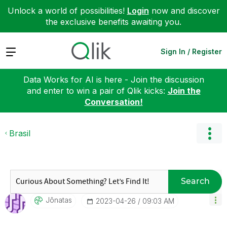
Unlock a world of possibilities!
Login
now and discover
the exclusive benefits awaiting you.
Expand
Sign In / Register
Data Works for AI is here - Join the discussion
and enter to win a pair of Qlik kicks:
Join the
Conversation!
Brasil
Search
Jônatas
‎2023-04-26
09:03 AM