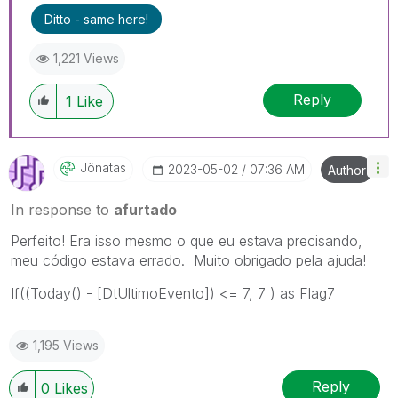
Ditto - same here!
1,221 Views
Reply
1
Like
Jônatas
‎2023-05-02
07:36 AM
Author
In response to
afurtado
Perfeito! Era isso mesmo o que eu estava precisando,
meu código estava errado. Muito obrigado pela ajuda!
If((Today() - [
DtUltimoEvento
]) <= 7, 7 ) as Flag7
1,195 Views
Reply
0
Likes