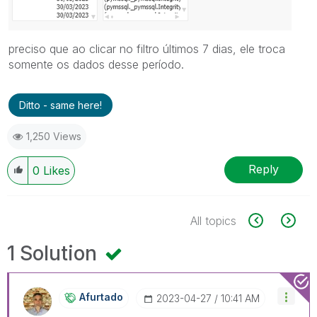
preciso que ao clicar no filtro últimos 7 dias, ele troca
somente os dados desse período.
Ditto - same here!
1,250 Views
Reply
0
Likes
All topics
1 Solution
Afurtado
‎2023-04-27
10:41 AM