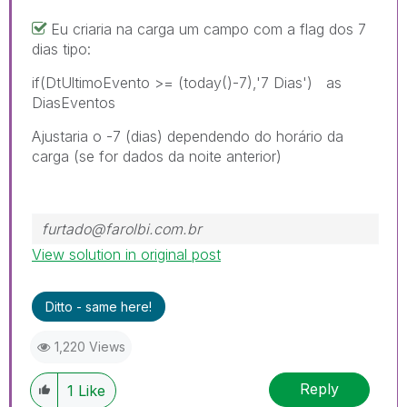
Eu criaria na carga um campo com a flag dos 7
dias tipo:
if(DtUltimoEvento >= (today()-7),'7 Dias') as
DiasEventos
Ajustaria o -7 (dias) dependendo do horário da
carga (se for dados da noite anterior)
furtado@farolbi.com.br
View solution in original post
Ditto - same here!
1,220 Views
Reply
1
Like