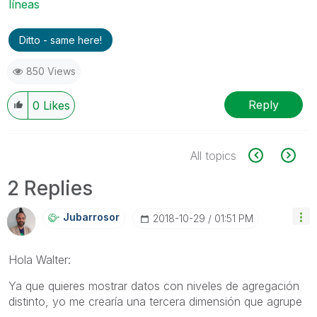
líneas
Ditto - same here!
850 Views
Reply
0
Likes
All topics
2 Replies
Jubarrosor
‎2018-10-29
01:51 PM
Hola Walter:
Ya que quieres mostrar datos con niveles de agregación
distinto, yo me crearía una tercera dimensión que agrupe