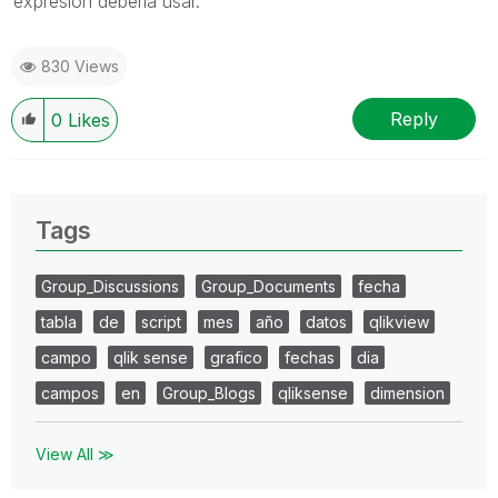
expresión debería usar.
830 Views
Reply
0
Likes
Tags
Group_Discussions
Group_Documents
fecha
tabla
de
script
mes
año
datos
qlikview
campo
qlik sense
grafico
fechas
dia
campos
en
Group_Blogs
qliksense
dimension
View All ≫