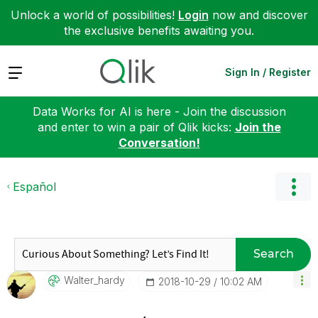
Unlock a world of possibilities!
Login
now and discover
the exclusive benefits awaiting you.
Expand
Sign In / Register
Data Works for AI is here - Join the discussion
and enter to win a pair of Qlik kicks:
Join the
Conversation!
Español
Search
Walter_hardy
‎2018-10-29
10:02 AM