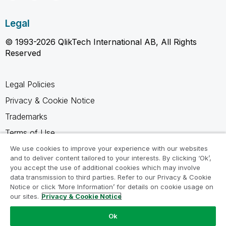
Legal
© 1993-2026 QlikTech International AB, All Rights
Reserved
Legal Policies
Privacy & Cookie Notice
Trademarks
Terms of Use
Legal Agreements
We use cookies to improve your experience with our websites
and to deliver content tailored to your interests. By clicking ‘Ok’,
Product Terms
you accept the use of additional cookies which may involve
data transmission to third parties. Refer to our Privacy & Cookie
Do not share my info
Notice or click ‘More Information’ for details on cookie usage on
our sites.
Privacy & Cookie Notice
Ok