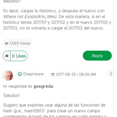
MesAño?
Es decir, cargas tu histórico, y después el nuevo con
Where not Exists(Año_Mes)
. De esta manera, si en el
histórico tienes 201701 y 201702 y en el nuevo 201702 y
201703, no te volvería a cargar el 201702 del nuevo.
1,063 Views
Reply
0
Likes
Diagonjope
‎2017-08-25
08:09 AM
In response to
gsegreda
Saludos!
Sugiero que explores usar alguna de las funciones de
hash (p.e., hash128()) para crear un nuevo campo
conteniendo el hash de los campos en cada registro y