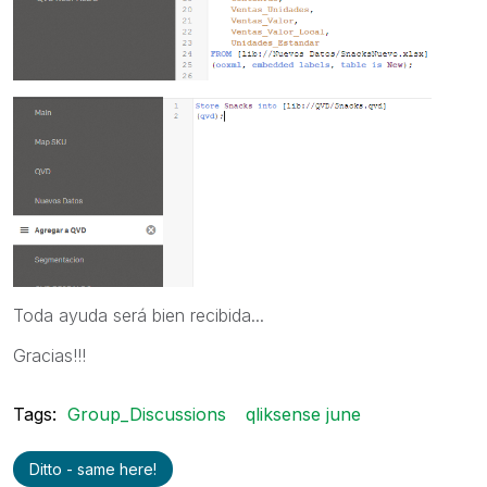
Toda ayuda será bien recibida...
Gracias!!!
Tags:
Group_Discussions
qliksense june
Ditto - same here!