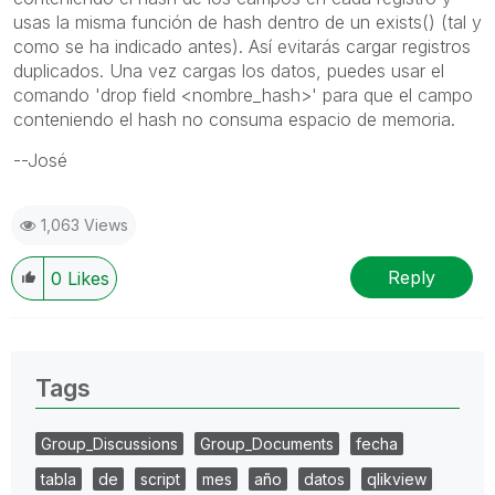
usas la misma función de hash dentro de un exists() (tal y
como se ha indicado antes). Así evitarás cargar registros
duplicados. Una vez cargas los datos, puedes usar el
comando 'drop field <nombre_hash>' para que el campo
conteniendo el hash no consuma espacio de memoria.
--José
1,063 Views
Reply
0
Likes
Tags
Group_Discussions
Group_Documents
fecha
tabla
de
script
mes
año
datos
qlikview