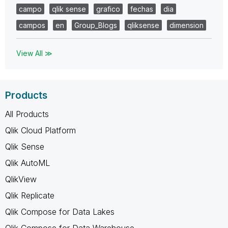
campo
qlik sense
grafico
fechas
dia
campos
en
Group_Blogs
qliksense
dimension
View All ≫
Products
All Products
Qlik Cloud Platform
Qlik Sense
Qlik AutoML
QlikView
Qlik Replicate
Qlik Compose for Data Lakes