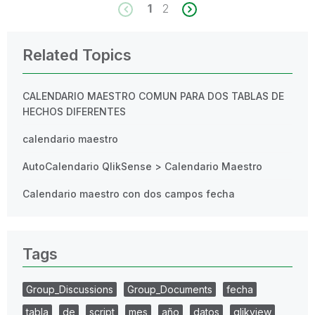
1
2
Related Topics
CALENDARIO MAESTRO COMUN PARA DOS TABLAS DE
HECHOS DIFERENTES
calendario maestro
AutoCalendario QlikSense > Calendario Maestro
Calendario maestro con dos campos fecha
Tags
Group_Discussions
Group_Documents
fecha
tabla
de
script
mes
año
datos
qlikview