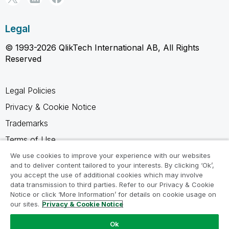
Legal
© 1993-2026 QlikTech International AB, All Rights
Reserved
Legal Policies
Privacy & Cookie Notice
Trademarks
Terms of Use
Legal Agreements
We use cookies to improve your experience with our websites
and to deliver content tailored to your interests. By clicking ‘Ok’,
Product Terms
you accept the use of additional cookies which may involve
data transmission to third parties. Refer to our Privacy & Cookie
Do not share my info
Notice or click ‘More Information’ for details on cookie usage on
our sites.
Privacy & Cookie Notice
Ok