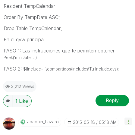
Resident TempCalendar
Order By TempDate ASC;
Drop Table TempCalendar;
En el qvw principal
PASO 1: Las instrucciones que te permiten obtener
Peek('minDate' ...)
PASO 2:
$(Include=..\compartidos\includes\Tu Include.qvs);
3,212 Views
Reply
1
Like
Joaquin_Lazaro
‎2015-05-18
05:18 AM