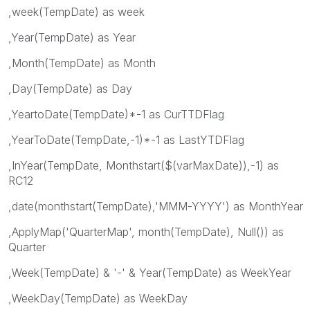
,week(TempDate) as week
,Year(TempDate) as Year
,Month(TempDate) as Month
,Day(TempDate) as Day
,YeartoDate(TempDate)*-1 as CurTTDFlag
,YearToDate(TempDate,-1)*-1 as LastYTDFlag
,InYear(TempDate, Monthstart($(varMaxDate)),-1) as
RC12
,date(monthstart(TempDate),'MMM-YYYY') as MonthYear
,ApplyMap('QuarterMap', month(TempDate), Null()) as
Quarter
,Week(TempDate) & '-' & Year(TempDate) as WeekYear
,WeekDay(TempDate) as WeekDay