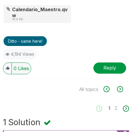
Calendario_Maestro.qv
w
184 KB
Ditto - same here!
4,194 Views
Reply
0
Likes
All topics
1
2
1 Solution