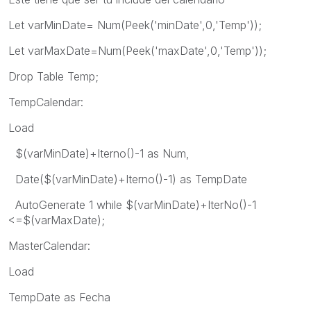
Let varMinDate= Num(Peek('minDate',0,'Temp'));
Let varMaxDate=Num(Peek('maxDate',0,'Temp'));
Drop Table Temp;
TempCalendar:
Load
$(varMinDate)+Iterno()-1 as Num,
Date($(varMinDate)+Iterno()-1) as TempDate
AutoGenerate 1 while $(varMinDate)+IterNo()-1
<=$(varMaxDate);
MasterCalendar:
Load
TempDate as Fecha