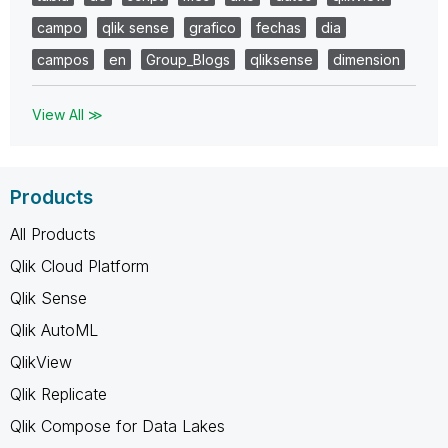
campo
qlik sense
grafico
fechas
dia
campos
en
Group_Blogs
qliksense
dimension
View All ≫
Products
All Products
Qlik Cloud Platform
Qlik Sense
Qlik AutoML
QlikView
Qlik Replicate
Qlik Compose for Data Lakes