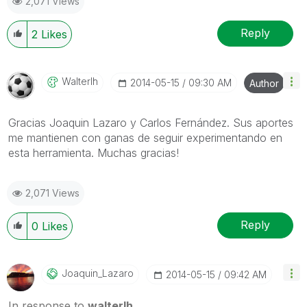
2,071 Views
Reply
2
Likes
Walterlh
‎2014-05-15
09:30 AM
Author
Gracias Joaquin Lazaro y Carlos Fernández. Sus aportes
me mantienen con ganas de seguir experimentando en
esta herramienta. Muchas gracias!
2,071 Views
Reply
0
Likes
Joaquin_Lazaro
‎2014-05-15
09:42 AM
In response to
walterlh