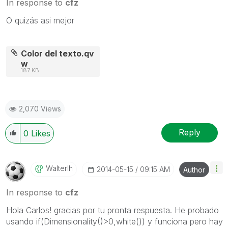
In response to
cfz
O quizás asi mejor
Color del texto.qv
w
187 KB
2,070 Views
Reply
0
Likes
Walterlh
‎2014-05-15
09:15 AM
Author
In response to
cfz
Hola Carlos! gracias por tu pronta respuesta. He probado
usando if(Dimensionality()>0,white()) y funciona pero hay