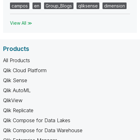
campos
en
Group_Blogs
qliksense
dimension
View All ≫
Products
All Products
Qlik Cloud Platform
Qlik Sense
Qlik AutoML
QlikView
Qlik Replicate
Qlik Compose for Data Lakes
Qlik Compose for Data Warehouse