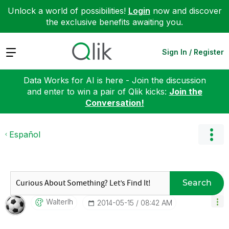
Unlock a world of possibilities!
Login
now and discover
the exclusive benefits awaiting you.
Expand
Sign In / Register
Data Works for AI is here - Join the discussion
and enter to win a pair of Qlik kicks:
Join the
Conversation!
Español
Search
Walterlh
‎2014-05-15
08:42 AM