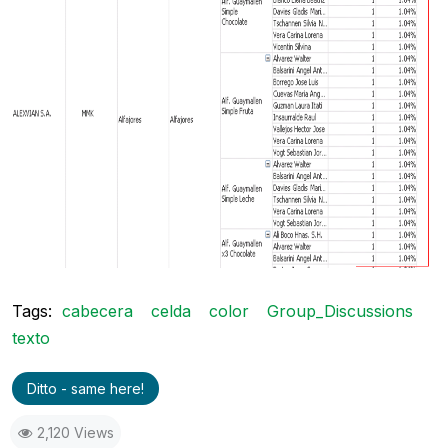
Tags:
cabecera
celda
color
Group_Discussions
texto
Ditto - same here!
2,120 Views