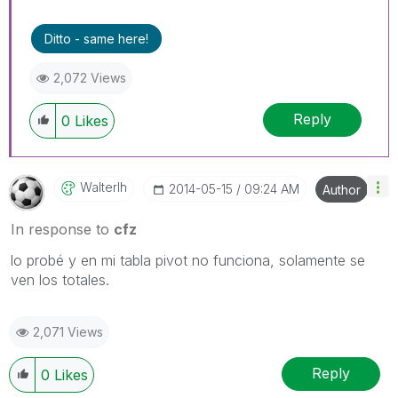
Ditto - same here!
2,072 Views
Reply
0
Likes
Walterlh
‎2014-05-15
09:24 AM
Author
In response to
cfz
lo probé y en mi tabla pivot no funciona, solamente se
ven los totales.
2,071 Views
Reply
0
Likes