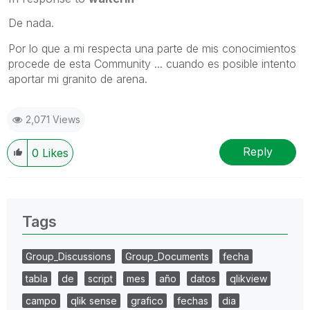
De nada.
Por lo que a mi respecta una parte de mis conocimientos
procede de esta Community ... cuando es posible intento
aportar mi granito de arena.
2,071 Views
Reply
0
Likes
Tags
Group_Discussions
Group_Documents
fecha
tabla
de
script
mes
año
datos
qlikview
campo
qlik sense
grafico
fechas
dia