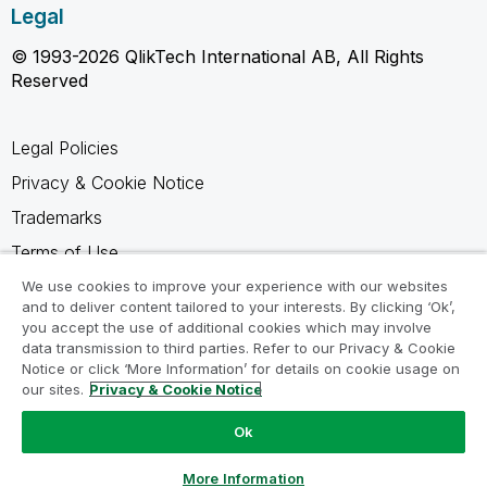
Legal
© 1993-2026 QlikTech International AB, All Rights
Reserved
Legal Policies
Privacy & Cookie Notice
Trademarks
Terms of Use
Legal Agreements
We use cookies to improve your experience with our websites
and to deliver content tailored to your interests. By clicking ‘Ok’,
Product Terms
you accept the use of additional cookies which may involve
data transmission to third parties. Refer to our Privacy & Cookie
Do not share my info
Notice or click ‘More Information’ for details on cookie usage on
our sites.
Privacy & Cookie Notice
Ok
Ask a Question
More Information