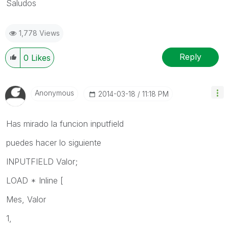
Saludos
1,778 Views
Reply
0
Likes
Anonymous
‎2014-03-18
11:18 PM
Has mirado la funcion inputfield
puedes hacer lo siguiente
INPUTFIELD Valor;
LOAD * Inline [
Mes, Valor
1,