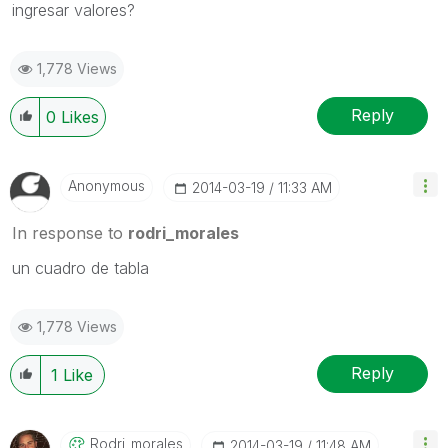
ingresar valores?
1,778 Views
Reply
0
Likes
Anonymous
‎2014-03-19
11:33 AM
In response to
rodri_morales
un cuadro de tabla
1,778 Views
Reply
1
Like
Rodri_morales
‎2014-03-19
11:48 AM