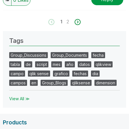
1
2
Tags
Group_Discussions
Group_Documents
fecha
tabla
de
script
mes
año
datos
qlikview
campo
qlik sense
grafico
fechas
dia
campos
en
Group_Blogs
qliksense
dimension
View All ≫
Products