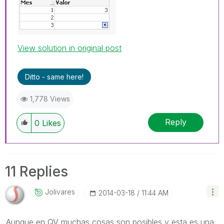
View solution in original post
Ditto - same here!
1,778 Views
Reply
0
Likes
11 Replies
Jolivares
‎2014-03-18
11:44 AM
Aunque en QV muchas cosas son posibles y esta es una