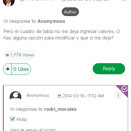
Author
In response to
Anonymous
Pero el cuadro de tabla no me deja ingresar valores. O
hay alguna opción para modificar y que si me deje?
1,778 Views
Reply
0
Likes
Anonymous
‎2014-03-19
11:52 AM
In response to
rodri_morales
Hola,
mira te envio el script