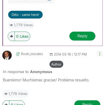
Ditto - same here!
1,779 Views
Reply
0
Likes
Rodri_morales
‎2014-03-19
12:17 PM
Author
In response to
Anonymous
Buenisimo! Muchisimas gracias! Problema resuelto.
1,778 Views
Reply
0
Likes