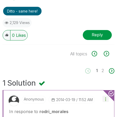
Ditto - same here!
2,129 Views
Reply
0
Likes
All topics
1
2
1 Solution
Anonymous
‎2014-03-19
11:52 AM
In response to
rodri_morales