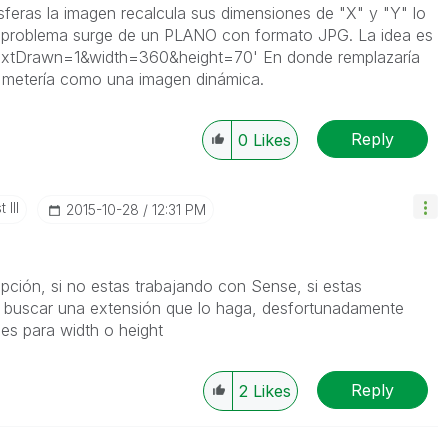
feras la imagen recalcula sus dimensiones de "X" y "Y" lo
problema surge de un PLANO con formato JPG. La idea es
IsTextDrawn=1&width=360&height=70' En donde remplazaría
lo metería como una imagen dinámica.
Reply
0
Likes
 III
‎2015-10-28
12:31 PM
opción, si no estas trabajando con Sense, si estas
 buscar una extensión que lo haga, desfortunadamente
es para width o height
Reply
2
Likes