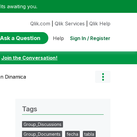
ts awaiting you.
Qlik.com
|
Qlik Services
|
Qlik Help
Ask a Question
Sign In / Register
Help
:
Join the Conversation!
en Dinamica
Tags
Group_Discussions
Group_Documents
fecha
tabla