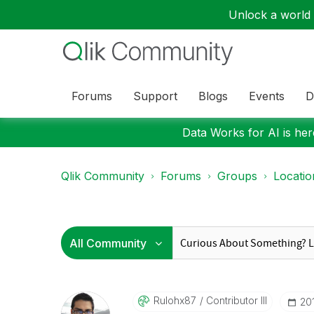
Unlock a world o
Forums
Support
Blogs
Events
D
Data Works for AI is here
Qlik Community
Forums
Groups
Locati
Rulohx87
Contributor III
‎20