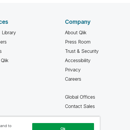
ces
Company
 Library
About Qlik
ners
Press Room
s
Trust & Security
Qlik
Accessibility
Privacy
Careers
Global Offices
Contact Sales
 and to
Ok