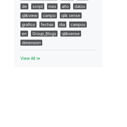
de
script
mes
año
datos
qlikview
campo
qlik sense
grafico
fechas
dia
campos
en
Group_Blogs
qliksense
dimension
View All ≫