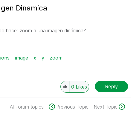
agen Dinamica
edo hacer zoom a una imagen dinámica?
ions
image
x
y
zoom
Reply
0
Likes
All forum topics
Previous Topic
Next Topic