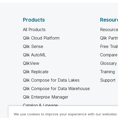
Products
Resour
All Products
Resource
Qlik Cloud Platform
Qlik Part
Qlik Sense
Free Trial
Qlik AutoML
Compare 
QlikView
Glossary
Qlik Replicate
Training
Qlik Compose for Data Lakes
Support
Qlik Compose for Data Warehouse
Qlik Enterprise Manager
Catalog & Lineage
Qlik Gold Client
We use cookies to improve your experience with our websites