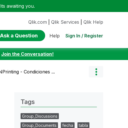
ts awaiting you.
Qlik.com
|
Qlik Services
|
Qlik Help
Ask a Question
Sign In / Register
Help
:
Join the Conversation!
rinting - Condiciones ...
Tags
Group_Discussions
Group_Documents
fecha
tabla