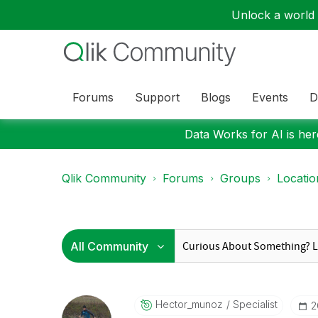
Unlock a world o
Forums
Support
Blogs
Events
D
Data Works for AI is here
Qlik Community
Forums
Groups
Locati
Hector_munoz
Specialist
‎