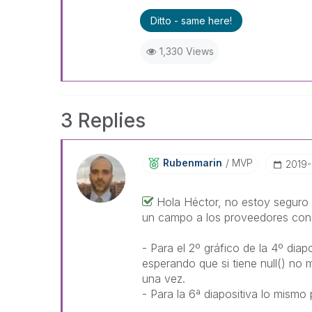
Ditto - same here!
1,330 Views
3 Replies
Rubenmarin
MVP
‎2019
Hola Héctor, no estoy seguro 
un campo a los proveedores con v
- Para el 2º gráfico de la 4º dia
esperando que si tiene null() no m
una vez.
- Para la 6ª diapositiva lo mismo