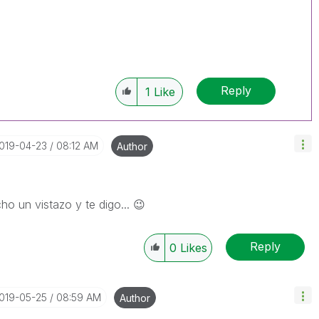
Reply
1
Like
2019-04-23
08:12 AM
Author
o un vistazo y te digo...
😉
Reply
0
Likes
2019-05-25
08:59 AM
Author