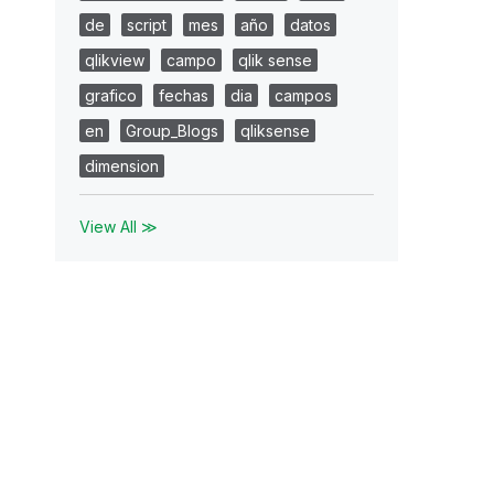
de
script
mes
año
datos
qlikview
campo
qlik sense
grafico
fechas
dia
campos
en
Group_Blogs
qliksense
dimension
View All ≫