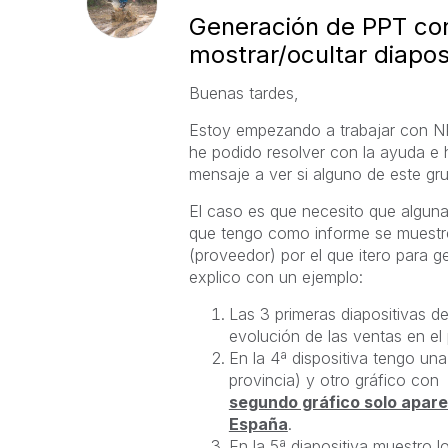
Generación de PPT con
mostrar/ocultar diapos
Buenas tardes,
Estoy empezando a trabajar con N
he podido resolver con la ayuda e 
mensaje a ver si alguno de este gr
El caso es que necesito que algunas
que tengo como informe se muestren
(proveedor) por el que itero para g
explico con un ejemplo:
Las 3 primeras diapositivas d
evolución de las ventas en el 
En la 4ª dispositiva tengo un
provincia) y otro gráfico con 
segundo gráfico solo apare
España
.
En la 5ª diapositiva muestro l