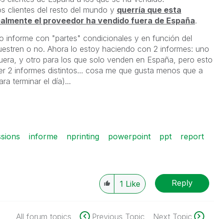
os clientes del resto del mundo y
querría que esta
realmente el proveedor ha vendido fuera de España
.
co informe con "partes" condicionales y en función del
uestren o no. Ahora lo estoy haciendo con 2 informes: uno
uera, y otro para los que solo venden en España, pero esto
r 2 informes distintos... cosa me que gusta menos que a
a terminar el día)...
sions
informe
nprinting
powerpoint
ppt
report
Reply
1
Like
All forum topics
Previous Topic
Next Topic