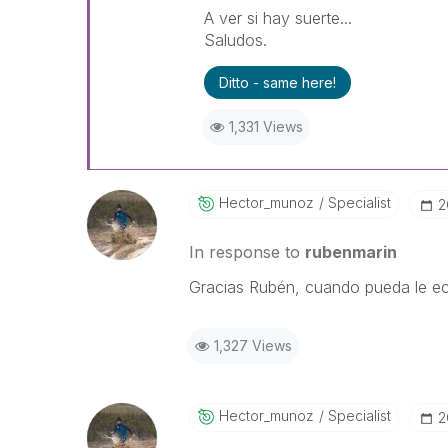
A ver si hay suerte...
Saludos.
Ditto - same here!
1,331 Views
Hector_munoz
Specialist
‎
In response to
rubenmarin
Gracias Rubén, cuando pueda le ech
1,327 Views
Hector_munoz
Specialist
‎