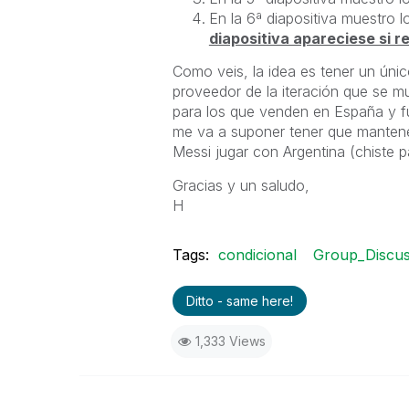
En la 6ª diapositiva muestro l
diapositiva apareciese si 
Como veis, la idea es tener un úni
proveedor de la iteración que se m
para los que venden en España y f
me va a suponer tener que mantene
Messi jugar con Argentina (chiste par
Gracias y un saludo,
H
Tags:
condicional
Group_Discus
Ditto - same here!
1,333 Views