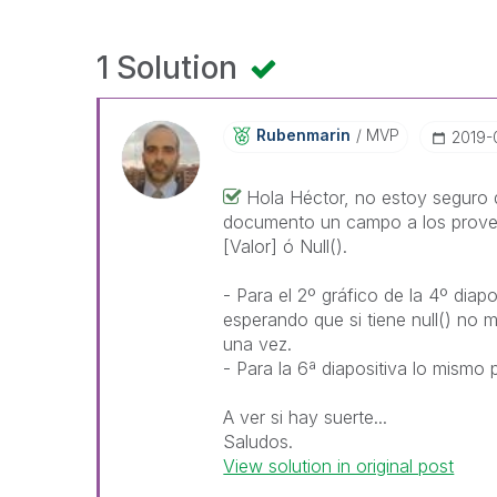
1 Solution
Rubenmarin
MVP
‎2019
Hola Héctor, no estoy seguro d
documento un campo a los prove
[Valor] ó Null().
- Para el 2º gráfico de la 4º diap
esperando que si tiene null() no mu
una vez.
- Para la 6ª diapositiva lo mismo 
A ver si hay suerte...
Saludos.
View solution in original post