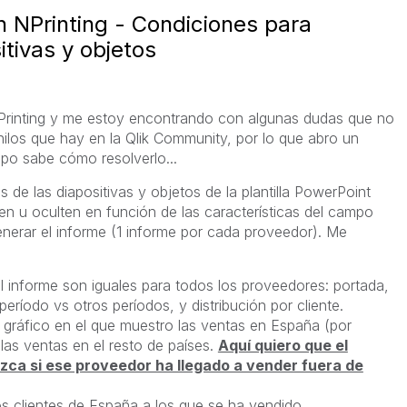
 NPrinting - Condiciones para
itivas y objetos
Printing y me estoy encontrando con algunas dudas que no
hilos que hay en la Qlik Community, por lo que abro un
upo sabe cómo resolverlo...
 de las diapositivas y objetos de la plantilla PowerPoint
 u oculten en función de las características del campo
enerar el informe (1 informe por cada proveedor). Me
el informe son iguales para todos los proveedores: portada,
período vs otros períodos, y distribución por cliente.
a gráfico en el que muestro las ventas en España (por
las ventas en el resto de países.
Aquí quiero que el
zca si ese proveedor ha llegado a vender fuera de
os clientes de España a los que se ha vendido.