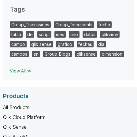
Tags
Group_Discussions
Group_Documents
fecha
tabla
de
script
mes
año
datos
qlikview
campo
qlik sense
grafico
fechas
dia
campos
en
Group_Blogs
qliksense
dimension
View All ≫
Products
All Products
Qlik Cloud Platform
Qlik Sense
Qlik AutoML