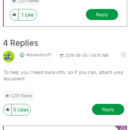
1,231 Views
Reply
1
Like
4 Replies
Alexandros17
‎2014-06-04
04:10 AM
To help you I need more info, so if you can, attach your
document
1,231 Views
Reply
0
Likes