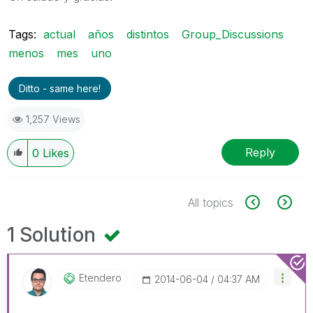
Tags:
actual
años
distintos
Group_Discussions
menos
mes
uno
Ditto - same here!
1,257 Views
Reply
0
Likes
All topics
1 Solution
Etendero
‎2014-06-04
04:37 AM