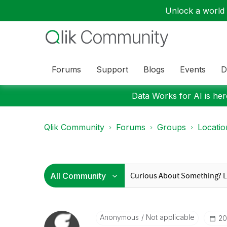
Unlock a world o
Forums
Support
Blogs
Events
D
Data Works for AI is here
Qlik Community
Forums
Groups
Locati
Anonymous
Not applicable
‎2