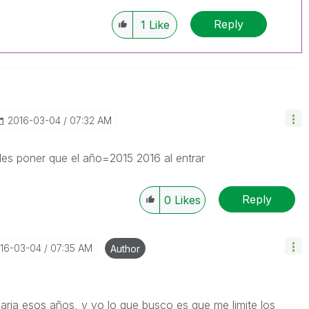
Reply
1
Like
‎2016-03-04
07:32 AM
des poner que el año=2015 2016 al entrar
Reply
0
Likes
016-03-04
07:35 AM
Author
ria esos años, y yo lo que busco es que me limite los