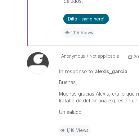
Saludos.
Ditto - same here!
1,119 Views
Anonymous
Not applicable
‎2
In response to
alexis_garcia
Buenas,
Muchas gracias Alexis, era lo que 
trataba de definir una expresión en 
Un saludo
1,118 Views