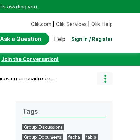
ts awaiting you.
Qlik.com
|
Qlik Services
|
Qlik Help
Ask a Question
Sign In / Register
Help
:
Join the Conversation!
ados en un cuadro de ...
Tags
Group_Discussions
Group_Documents
fecha
tabla