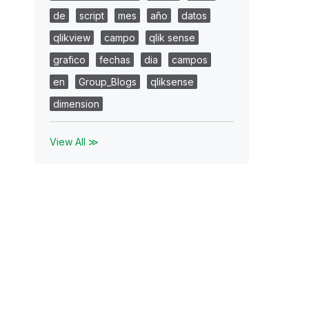
de
script
mes
año
datos
qlikview
campo
qlik sense
grafico
fechas
dia
campos
en
Group_Blogs
qliksense
dimension
View All ≫