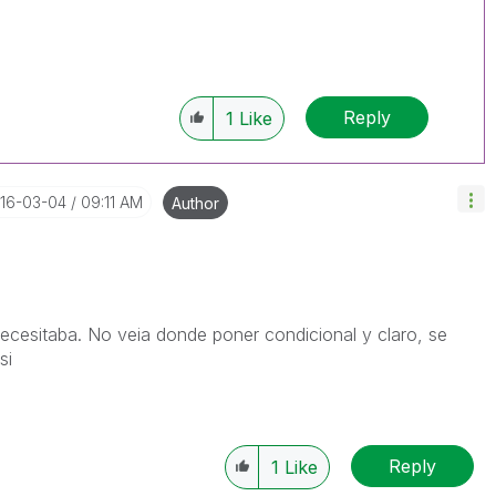
Reply
1
Like
016-03-04
09:11 AM
Author
necesitaba. No veia donde poner condicional y claro, se
si
Reply
1
Like