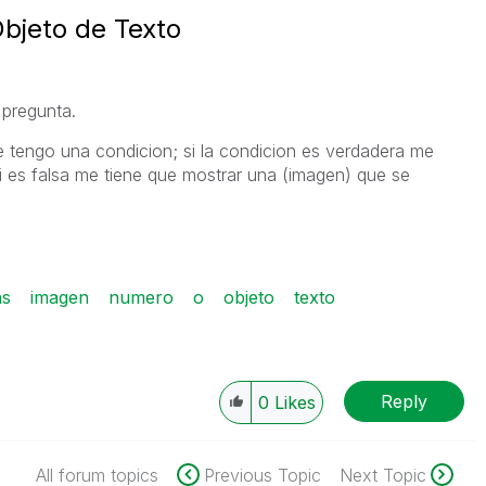
bjeto de Texto
 pregunta.
 tengo una condicion; si la condicion es verdadera me
si es falsa me tiene que mostrar una (imagen) que se
ns
imagen
numero
o
objeto
texto
Reply
0
Likes
All forum topics
Previous Topic
Next Topic