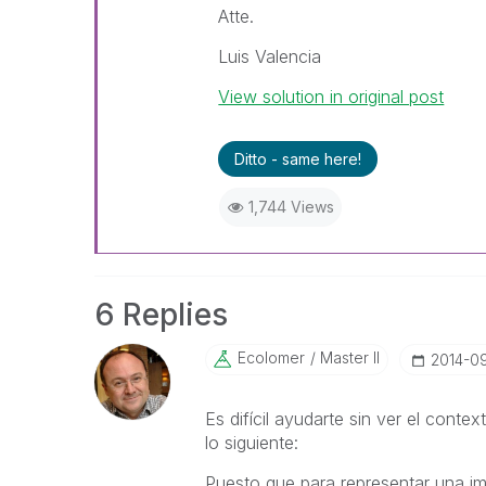
Atte.
Luis Valencia
View solution in original post
Ditto - same here!
1,744 Views
6 Replies
Ecolomer
Master II
‎2014-0
Es difícil ayudarte sin ver el cont
lo siguiente:
Puesto que para representar una i