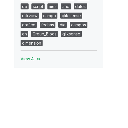
de
script
mes
año
datos
qlikview
campo
qlik sense
grafico
fechas
dia
campos
en
Group_Blogs
qliksense
dimension
View All ≫