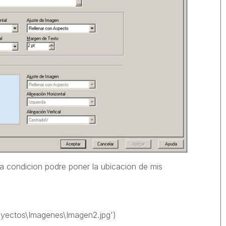
la condicion podre poner la ubicacion de mis
oyectos\Imagenes\Imagen2.jpg')