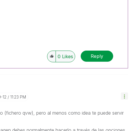
Reply
0
Likes
9-12
11:23 PM
exto (fichero qvw), pero al menos como idea te puede servir
magen debes normalmente hacerlo a través de las opciones