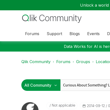
Unlock a world o
Forums
Support
Blogs
Events
D
Data Works for AI is here
Qlik Community
Forums
Groups
Locati
Not applicable
‎2014-09-12
0