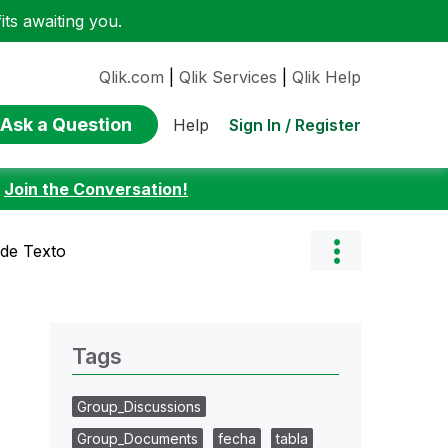
ts awaiting you.
Qlik.com
|
Qlik Services
|
Qlik Help
Ask a Question
Sign In / Register
Help
:
Join the Conversation!
de Texto
Tags
Group_Discussions
Group_Documents
fecha
tabla