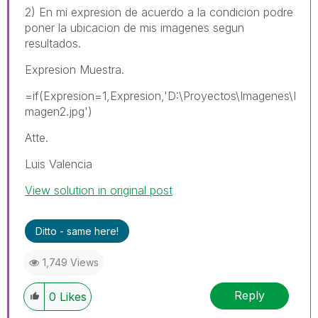
2) En mi expresion de acuerdo a la condicion podre
poner la ubicacion de mis imagenes segun
resultados.
Expresion Muestra.
=if(Expresion=1,Expresion,'D:\Proyectos\Imagenes\I
magen2.jpg')
Atte.
Luis Valencia
View solution in original post
Ditto - same here!
1,749 Views
Reply
0
Likes