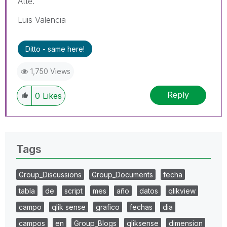
Atte.
Luis Valencia
Ditto - same here!
1,750 Views
Reply
0
Likes
Tags
Group_Discussions
Group_Documents
fecha
tabla
de
script
mes
año
datos
qlikview
campo
qlik sense
grafico
fechas
dia
campos
en
Group_Blogs
qliksense
dimension