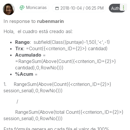
Monicarias
‎2018-10-04
06:25 PM
Author
In response to
rubenmarin
Hola, el cuadro está creado así:
Rango
: subfield(Class((puntaje)-1,50),'<',-1)
Trx
: =Count({<criterion_ID={2}>} cantidad)
Acumulado
=
=RangeSum(Above(Count({<criterion_ID={2}>}
cantidad),0,RowNo()))
%Acum
=
1. RangeSum(Above(Count({<criterion_ID={2}>}
session_serial),0,RowNo()))
/
RangeSum(Above(total Count({<criterion_ID={2}>}
session_serial),0,RowNo()))
Esta fórmula genera en cada fila el valor de 100%