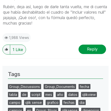
Rubén, deja así, luego de darle tanta vuelta, me di cuenta
que había deshabilitado el cuadro de "Incluir valores null"
jajajaja, ¡Qué oso!, con tu fórmula quedó perfecto,
muchas gracias!
1,988 Views
Reply
1
Like
Tags
Group_Discussions
Group_Documents
fecha
tabla
de
script
mes
año
datos
qlikview
campo
qlik sense
grafico
fechas
dia
campos
en
Group_Blogs
qliksense
dimension