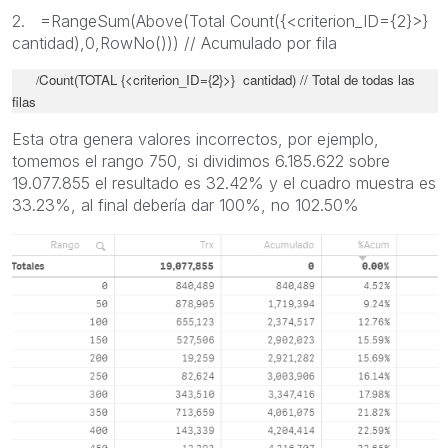
2. =RangeSum(Above(Total Count({<criterion_ID={2}>}
cantidad),0,RowNo())) // Acumulado por fila
Count(TOTAL {<criterion_ID={2}>} cantidad) // Total de todas las
/
filas
Esta otra genera valores incorrectos, por ejemplo,
tomemos el rango 750, si dividimos 6.185.622 sobre
19.077.855 el resultado es 32.42% y el cuadro muestra es
33.23%, al final debería dar 100%, no 102.50%