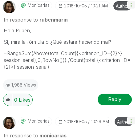
Monicarias
‎2018-10-05
10:21 AM
Author
In response to
rubenmarin
Hola Rubén,
Sí, mira la fórmula o ¿Qué estaré haciendo mal?
=RangeSum(Above(total Count({<criterion_ID={2}>}
session_serial),0,RowNo())) /Count(total {<criterion_ID=
{2}>} session_serial)
1,988 Views
Reply
0
Likes
Monicarias
‎2018-10-05
10:29 AM
Author
In response to
monicarias