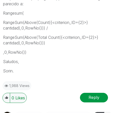
parecido a:
Rangesum(
RangeSum(Above(Count({<criterion_ID={2}>}
cantidad),0,RowNo())) /
RangeSum(Above(Total Count({<criterion_ID={2}>}
cantidad),0,RowNo()))
,0,RowNo())
Saludos,
Sorin.
1,988 Views
Reply
0
Likes