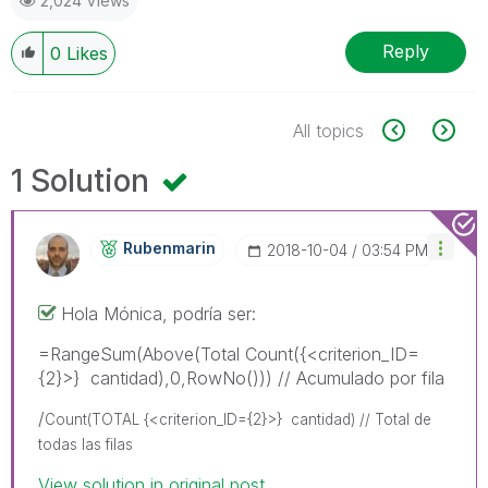
2,024 Views
Reply
0
Likes
All topics
1 Solution
Rubenmarin
‎2018-10-04
03:54 PM
Hola Mónica, podría ser:
=RangeSum(Above(Total Count({<criterion_ID=
{2}>} cantidad),0,RowNo())) // Acumulado por fila
/
Count(TOTAL {<criterion_ID={2}>} cantidad) // Total de
todas las filas
View solution in original post