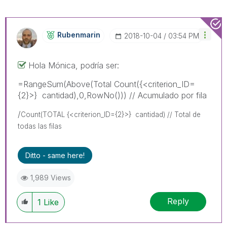
Rubenmarin
‎2018-10-04
03:54 PM
Hola Mónica, podría ser:
=RangeSum(Above(Total Count({<criterion_ID=
{2}>} cantidad),0,RowNo())) // Acumulado por fila
/
Count(TOTAL {<criterion_ID={2}>} cantidad) // Total de
todas las filas
Ditto - same here!
1,989 Views
Reply
1
Like