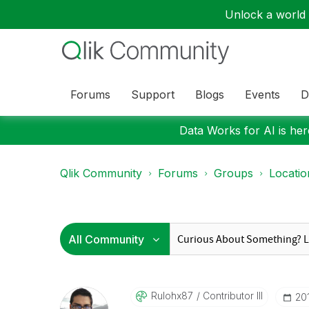
Unlock a world o
Forums
Support
Blogs
Events
D
Data Works for AI is here
Qlik Community
Forums
Groups
Locati
Rulohx87
Contributor III
‎2