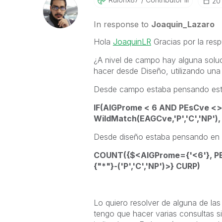
‎2
In response to
Joaquin_Lazaro
Hola
JoaquinLR
Gracias por la resp
¿A nivel de campo hay alguna soluc
hacer desde Diseño, utilizando una 
Desde campo estaba pensando est
IF(AlGProme < 6 AND PEsCve <
WildMatch(EAGCve,'P','C','NP')
Desde diseño estaba pensando en a
COUNT({$<AlGProme={'<6'}, PEs
{"*"}-('P','C','NP')>} CURP)
Lo quiero resolver de alguna de la
tengo que hacer varias consultas sim