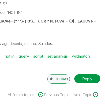
SIS?
 del "NOT IN"
Cve={"*"}-{'3'}... ¿ OR ? PEsCve = {3}, EAGCve =
os agradecería, mucho. Saludos.
s
not in
query
script
set analysis
wildmatch
Reply
0
Likes
All forum topics
Previous Topic
Next Topic