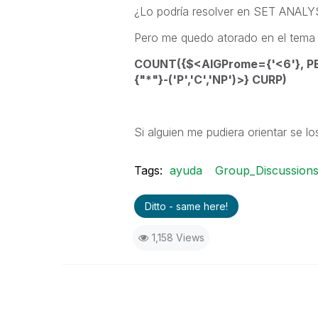
¿Lo podría resolver en SET ANALY
Pero me quedo atorado en el tema
COUNT({$<AlGProme={'<6'}, PEs
{"*"}-('P','C','NP')>} CURP)
Si alguien me pudiera orientar se l
Tags:
ayuda
Group_Discussion
Ditto - same here!
1,158 Views