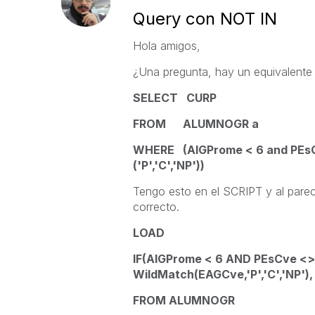
Query con NOT IN
Hola amigos,
¿Una pregunta, hay un equivalente e
SELECT CURP
FROM ALUMNOGR a
WHERE (AlGProme < 6 and PEsC
('P','C','NP'))
Tengo esto en el SCRIPT y al parec
correcto.
LOAD
IF(AlGProme < 6 AND PEsCve <
WildMatch(EAGCve,'P','C','NP')
FROM ALUMNOGR