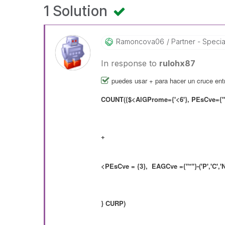
1 Solution
Ramoncova06
Partner - Speciali
In response to
rulohx87
puedes usar + para hacer un cruce entr
COUNT({$<AlGProme={'<6'}, PEsCve={"*"
+
<PEsCve = {3}, EAGCve ={"*"}-('P','C','
} CURP)