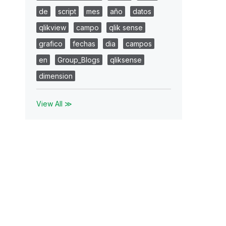
de
script
mes
año
datos
qlikview
campo
qlik sense
grafico
fechas
dia
campos
en
Group_Blogs
qliksense
dimension
View All ≫