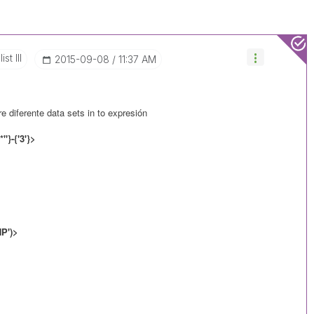
st III
‎2015-09-08
11:37 AM
e diferente data sets in to expresión
}-{'3'}>
NP')>