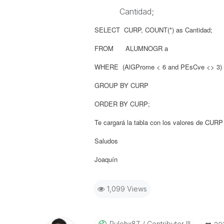
Cantidad;
SELECT CURP, COUNT(*) as Cantidad;
FROM ALUMNOGR a
WHERE (AlGProme < 6 and PEsCve <> 3) OR
GROUP BY
CURP
ORDER BY CURP;
Te cargará la tabla con los valores de CUR
Saludos
Joaquín
1,099 Views
Rulohx87
Contributor III