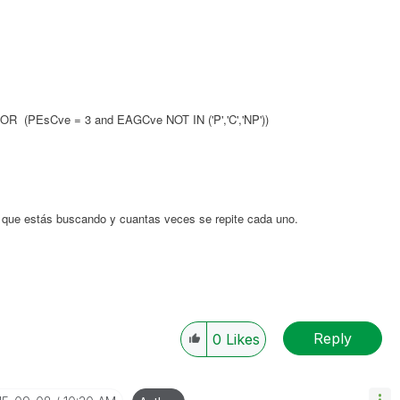
 (PEsCve = 3 and EAGCve NOT IN ('P','C','NP'))
P que estás buscando y cuantas veces se repite cada uno.
Reply
0
Likes