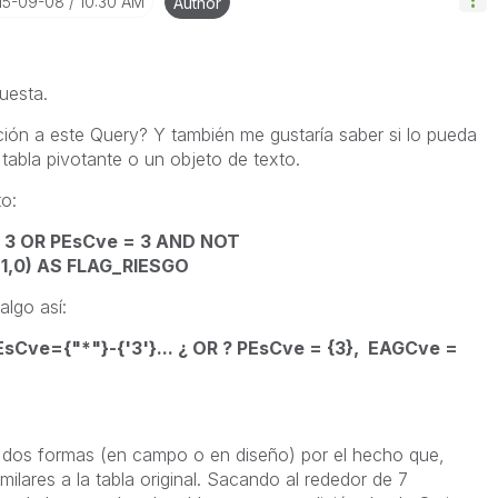
015-09-08
10:30 AM
Author
uesta.
ión a este Query? Y también me gustaría saber si lo pueda
tabla pivotante o un objeto de texto.
o:
> 3 OR PEsCve = 3 AND NOT
, 1,0) AS FLAG_RIESGO
lgo así:
Cve={"*"}-{'3'}... ¿ OR ? PEsCve = {3}, EAGCve =
s dos formas (en campo o en diseño) por el hecho que,
ilares a la tabla original. Sacando al rededor de 7