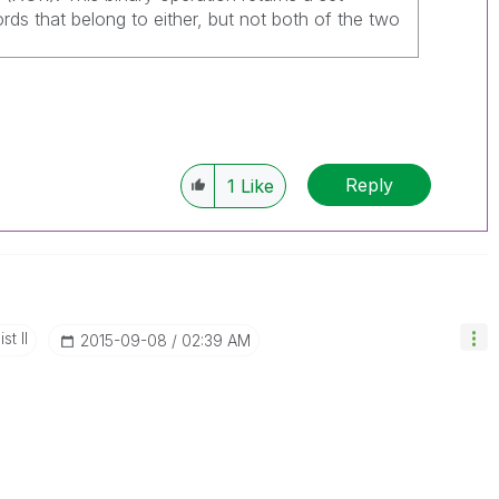
ords that belong to either, but not both of the two
Reply
1
Like
st II
‎2015-09-08
02:39 AM