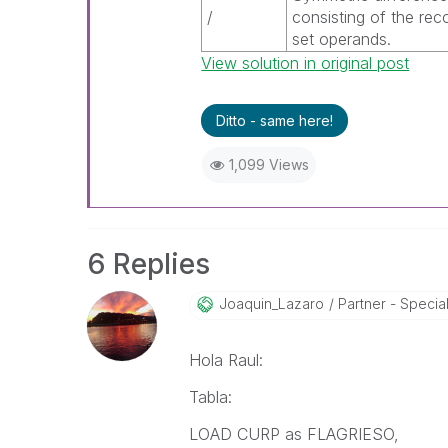
/
consisting of the rec
set operands.
View solution in original post
Ditto - same here!
1,099 Views
6 Replies
Joaquin_Lazaro
Partner - Speciali
Hola Raul:
Tabla:
LOAD CURP as FLAGRIESO,