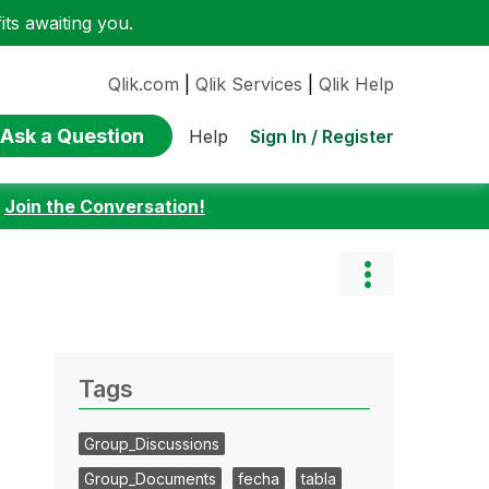
ts awaiting you.
Qlik.com
|
Qlik Services
|
Qlik Help
Ask a Question
Sign In / Register
Help
:
Join the Conversation!
Tags
Group_Discussions
Group_Documents
fecha
tabla