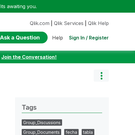
ts awaiting you.
Qlik.com
|
Qlik Services
|
Qlik Help
Ask a Question
Sign In / Register
Help
:
Join the Conversation!
Tags
Group_Discussions
Group_Documents
fecha
tabla