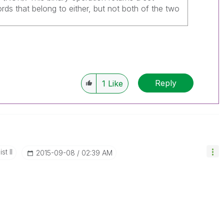
ords that belong to either, but not both of the two
Reply
1
Like
st II
‎2015-09-08
02:39 AM