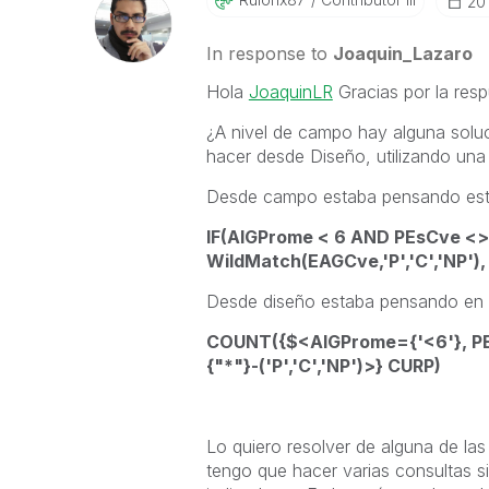
‎2
In response to
Joaquin_Lazaro
Hola
JoaquinLR
Gracias por la resp
¿A nivel de campo hay alguna soluc
hacer desde Diseño, utilizando una 
Desde campo estaba pensando est
IF(AlGProme < 6 AND PEsCve <
WildMatch(EAGCve,'P','C','NP')
Desde diseño estaba pensando en a
COUNT({$<AlGProme={'<6'}, PEs
{"*"}-('P','C','NP')>} CURP)
Lo quiero resolver de alguna de la
tengo que hacer varias consultas sim