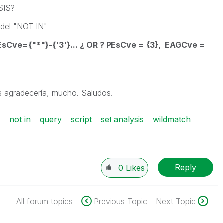
SIS?
 del "NOT IN"
Cve={"*"}-{'3'}... ¿ OR ? PEsCve = {3}, EAGCve =
os agradecería, mucho. Saludos.
s
not in
query
script
set analysis
wildmatch
Reply
0
Likes
All forum topics
Previous Topic
Next Topic