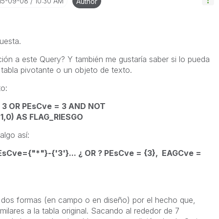
015-09-08
10:30 AM
Author
uesta.
ión a este Query? Y también me gustaría saber si lo pueda
tabla pivotante o un objeto de texto.
o:
> 3 OR PEsCve = 3 AND NOT
, 1,0) AS FLAG_RIESGO
lgo así:
Cve={"*"}-{'3'}... ¿ OR ? PEsCve = {3}, EAGCve =
s dos formas (en campo o en diseño) por el hecho que,
ilares a la tabla original. Sacando al rededor de 7