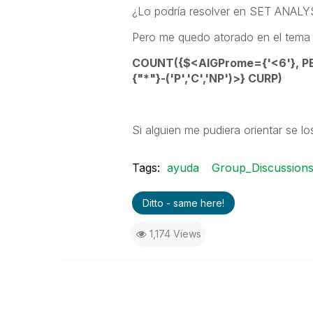
¿Lo podría resolver en SET ANALY
Pero me quedo atorado en el tema
COUNT({$<AlGProme={'<6'}, PEs
{"*"}-('P','C','NP')>} CURP)
Si alguien me pudiera orientar se l
Tags:
ayuda
Group_Discussion
Ditto - same here!
1,174 Views