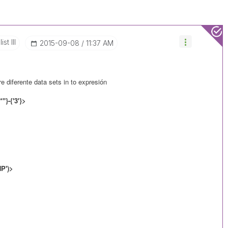
st III
‎2015-09-08
11:37 AM
e diferente data sets in to expresión
}-{'3'}>
NP')>