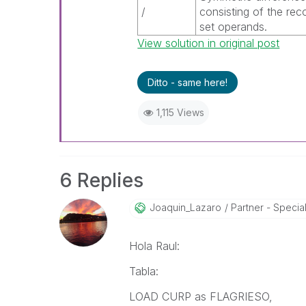
/
consisting of the rec
set operands.
View solution in original post
Ditto - same here!
1,115 Views
6 Replies
Joaquin_Lazaro
Partner - Speciali
Hola Raul:
Tabla:
LOAD CURP as FLAGRIESO,