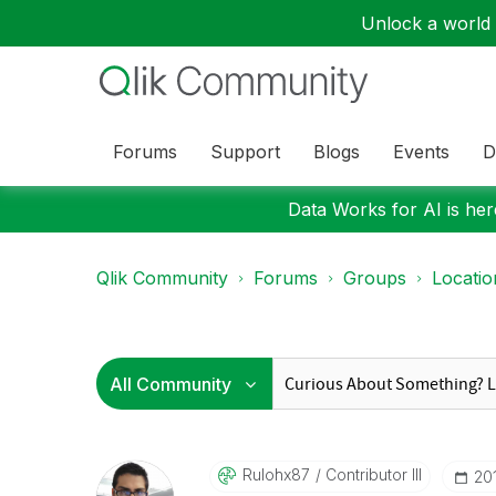
Unlock a world o
Forums
Support
Blogs
Events
D
Data Works for AI is here
Qlik Community
Forums
Groups
Locati
Rulohx87
Contributor III
‎2