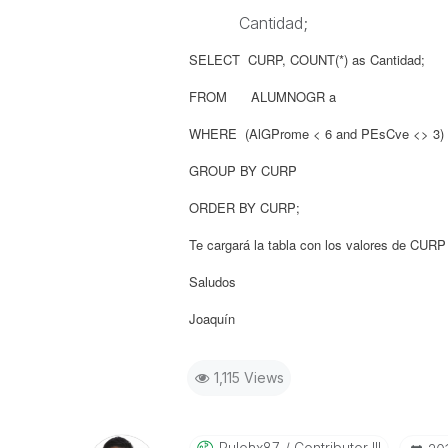
Cantidad;
SELECT CURP, COUNT(*) as Cantidad;
FROM ALUMNOGR a
WHERE (AlGProme < 6 and PEsCve <> 3) OR
GROUP BY
CURP
ORDER BY CURP;
Te cargará la tabla con los valores de CUR
Saludos
Joaquín
1,115 Views
Rulohx87
Contributor III