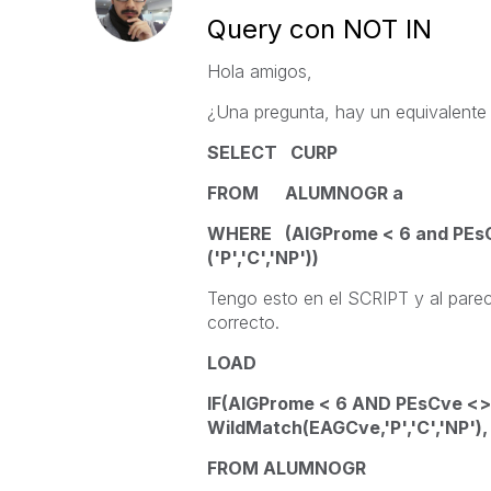
Query con NOT IN
Hola amigos,
¿Una pregunta, hay un equivalente e
SELECT CURP
FROM ALUMNOGR a
WHERE (AlGProme < 6 and PEsC
('P','C','NP'))
Tengo esto en el SCRIPT y al parec
correcto.
LOAD
IF(AlGProme < 6 AND PEsCve <
WildMatch(EAGCve,'P','C','NP')
FROM ALUMNOGR