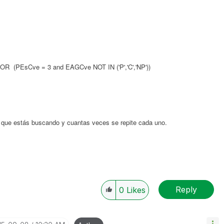
 (PEsCve = 3 and EAGCve NOT IN ('P','C','NP'))
P que estás buscando y cuantas veces se repite cada uno.
Reply
0
Likes