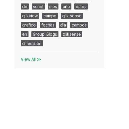
de
script
mes
año
datos
qlikview
campo
qlik sense
grafico
fechas
dia
campos
en
Group_Blogs
qliksense
dimension
View All ≫