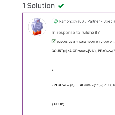
1 Solution
Ramoncova06
Partner - Speciali
In response to
rulohx87
puedes usar + para hacer un cruce entr
COUNT({$<AlGProme={'<6'}, PEsCve={"*"
+
<PEsCve = {3}, EAGCve ={"*"}-('P','C','
} CURP)