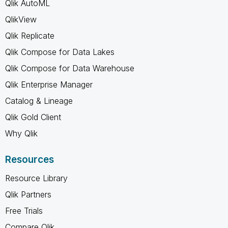
Qlik AutoML
QlikView
Qlik Replicate
Qlik Compose for Data Lakes
Qlik Compose for Data Warehouse
Qlik Enterprise Manager
Catalog & Lineage
Qlik Gold Client
Why Qlik
Resources
Resource Library
Qlik Partners
Free Trials
Compare Qlik