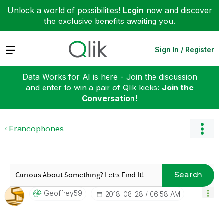
Unlock a world of possibilities!
Login
now and discover
the exclusive benefits awaiting you.
Expand
Sign In / Register
Data Works for AI is here - Join the discussion
and enter to win a pair of Qlik kicks:
Join the
Conversation!
Francophones
Search
Geoffrey59
‎2018-08-28
06:58 AM