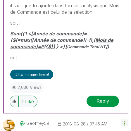
il faut que tu ajoute dans ton set analysis que Mois
de Commande est celui de la sélection,
soit :
Sum({1 <[Année de commande]=
{$(=max([Année de commande])-1)
,
[Mois de
commande]=P({$})
} >}[
])
Commande Total HT
cdt
Ditto - same here!
2,636 Views
Reply
1
Like
Geoffrey59
‎2018-08-28
07:45 AM