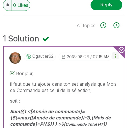
Reply
0
Likes
All topics
1 Solution
Ogautier62
‎2018-08-28
07:15 AM
Bonjour,
il faut que tu ajoute dans ton set analysis que Mois
de Commande est celui de la sélection,
soit :
Sum({1 <[Année de commande]=
{$(=max([Année de commande])-1)
,
[Mois de
commande]=P({$})
} >}[
])
Commande Total HT