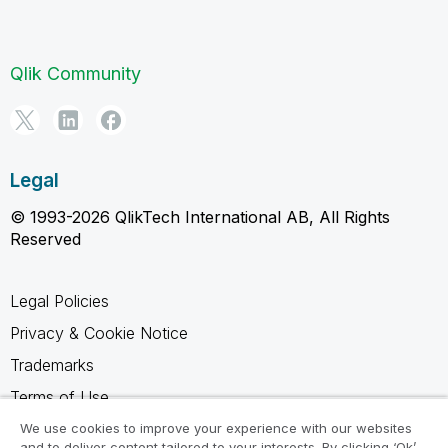
Qlik Community
Legal
© 1993-2026 QlikTech International AB, All Rights
Reserved
Legal Policies
Privacy & Cookie Notice
Trademarks
Terms of Use
Legal Agreements
We use cookies to improve your experience with our websites
and to deliver content tailored to your interests. By clicking ‘Ok’,