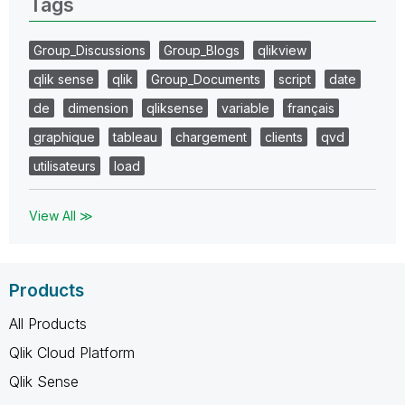
Tags
Group_Discussions
Group_Blogs
qlikview
qlik sense
qlik
Group_Documents
script
date
de
dimension
qliksense
variable
français
graphique
tableau
chargement
clients
qvd
utilisateurs
load
View All ≫
Products
All Products
Qlik Cloud Platform
Qlik Sense