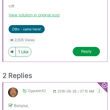
cdt
View solution in original post
Ditto - same here!
2,635 Views
Reply
1
Like
2 Replies
Ogautier62
‎2018-08-28
07:15 AM
Bonjour,