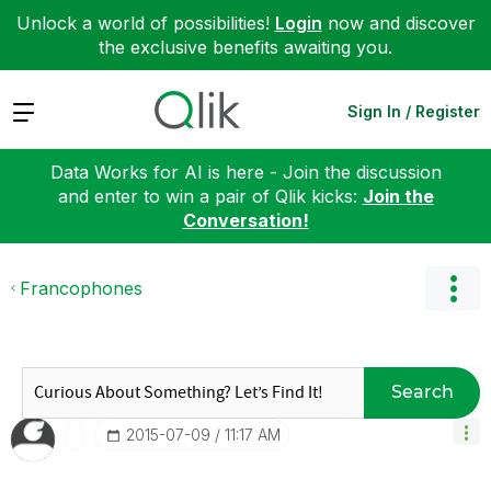
Unlock a world of possibilities!
Login
now and discover
the exclusive benefits awaiting you.
Expand
Sign In / Register
Data Works for AI is here - Join the discussion
and enter to win a pair of Qlik kicks:
Join the
Conversation!
Francophones
Search
‎2015-07-09
11:17 AM