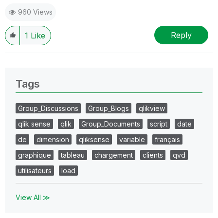
960 Views
Reply
1
Like
Tags
Group_Discussions
Group_Blogs
qlikview
qlik sense
qlik
Group_Documents
script
date
de
dimension
qliksense
variable
français
graphique
tableau
chargement
clients
qvd
utilisateurs
load
View All ≫