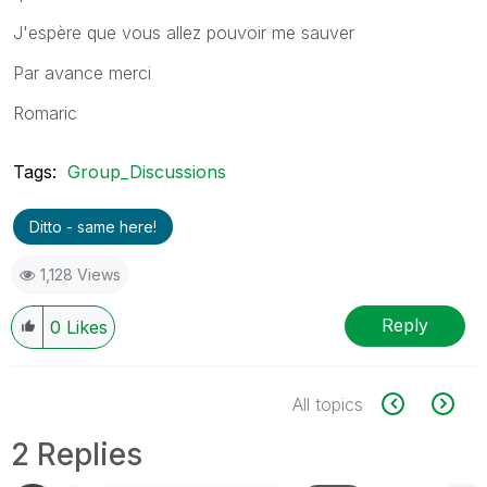
J'espère que vous allez pouvoir me sauver
Par avance merci
Romaric
Tags:
Group_Discussions
Ditto - same here!
1,128 Views
Reply
0
Likes
All topics
2 Replies