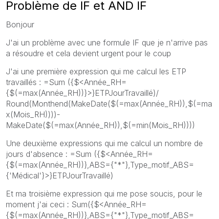
Problème de IF et AND IF
Bonjour
J'ai un problème avec une formule IF que je n'arrive pas
a résoudre et cela devient urgent pour le coup
J'ai une première expression qui me calcul les ETP
travaillés : =Sum ({$<Année_RH=
{$(=max(Année_RH))}>}ETPJourTravaillé)/
Round(Monthend(MakeDate($(=max(Année_RH)),$(=ma
x(Mois_RH))))-
MakeDate($(=max(Année_RH)),$(=min(Mois_RH))))
Une deuxième expressions qui me calcul un nombre de
jours d'absence : =Sum ({$<Année_RH=
{$(=max(Année_RH))},ABS={"*"},Type_motif_ABS=
{'Médical'}>}ETPJourTravaillé)
Et ma troisième expression qui me pose soucis, pour le
moment j'ai ceci : Sum({$<Année_RH=
{$(=max(Année_RH))},ABS={"*"},Type_motif_ABS=