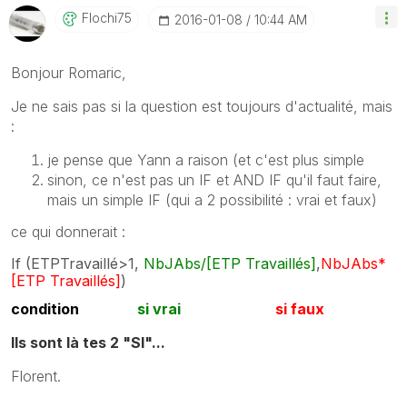
Flochi75
‎2016-01-08
10:44 AM
Bonjour Romaric,
Je ne sais pas si la question est toujours d'actualité, mais
:
je pense que Yann a raison (et c'est plus simple
sinon, ce n'est pas un IF et AND IF qu'il faut faire,
mais un simple IF (qui a 2 possibilité : vrai et faux)
ce qui donnerait :
If (ETPTravaillé>1,
NbJAbs/[ETP Travaillés]
,
NbJAbs*
[ETP Travaillés]
)
condition
si vrai
si faux
Ils sont là tes 2 "SI"...
Florent.