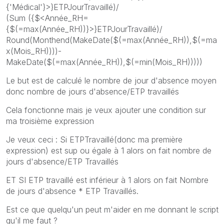
{'Médical'}>}ETPJourTravaillé)/
(Sum ({$<Année_RH=
{$(=max(Année_RH))}>}ETPJourTravaillé)/
Round(Monthend(MakeDate($(=max(Année_RH)),$(=ma
x(Mois_RH))))-
MakeDate($(=max(Année_RH)),$(=min(Mois_RH)))))
Le but est de calculé le nombre de jour d'absence moyen
donc nombre de jours d'absence/ETP travaillés
Cela fonctionne mais je veux ajouter une condition sur
ma troisième expression
Je veux ceci : Si ETPTravaillé(donc ma première
expression) est sup ou égale à 1 alors on fait nombre de
jours d'absence/ETP Travaillés
ET SI ETP travaillé est inférieur à 1 alors on fait Nombre
de jours d'absence * ETP Travaillés.
Est ce que quelqu'un peut m'aider en me donnant le script
qu'il me faut ?