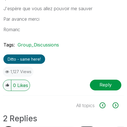
J'espère que vous allez pouvoir me sauver
Par avance merci
Romaric
Tags:
Group_Discussions
Ditto - same here!
1,127 Views
Reply
0
Likes
All topics
2 Replies