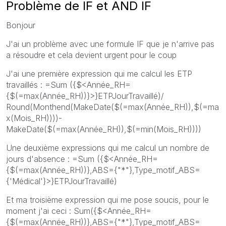
Problème de IF et AND IF
Bonjour
J'ai un problème avec une formule IF que je n'arrive pas
a résoudre et cela devient urgent pour le coup
J'ai une première expression qui me calcul les ETP
travaillés : =Sum ({$<Année_RH=
{$(=max(Année_RH))}>}ETPJourTravaillé)/
Round(Monthend(MakeDate($(=max(Année_RH)),$(=ma
x(Mois_RH))))-
MakeDate($(=max(Année_RH)),$(=min(Mois_RH))))
Une deuxième expressions qui me calcul un nombre de
jours d'absence : =Sum ({$<Année_RH=
{$(=max(Année_RH))},ABS={"*"},Type_motif_ABS=
{'Médical'}>}ETPJourTravaillé)
Et ma troisième expression qui me pose soucis, pour le
moment j'ai ceci : Sum({$<Année_RH=
{$(=max(Année_RH))},ABS={"*"},Type_motif_ABS=