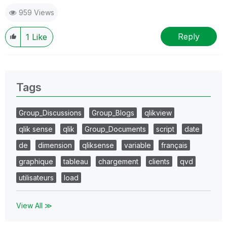
959 Views
Reply
1
Like
Tags
Group_Discussions
Group_Blogs
qlikview
qlik sense
qlik
Group_Documents
script
date
de
dimension
qliksense
variable
français
graphique
tableau
chargement
clients
qvd
utilisateurs
load
View All ≫