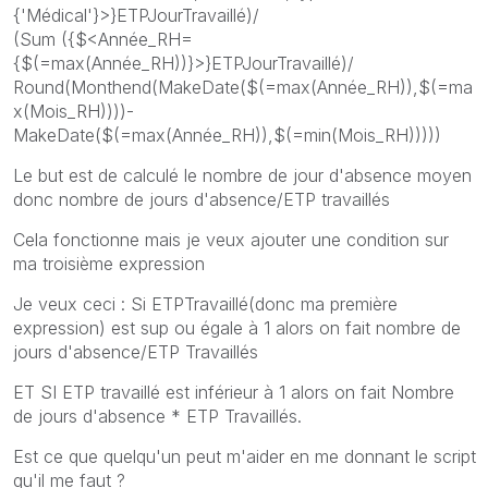
{'Médical'}>}ETPJourTravaillé)/
(Sum ({$<Année_RH=
{$(=max(Année_RH))}>}ETPJourTravaillé)/
Round(Monthend(MakeDate($(=max(Année_RH)),$(=ma
x(Mois_RH))))-
MakeDate($(=max(Année_RH)),$(=min(Mois_RH)))))
Le but est de calculé le nombre de jour d'absence moyen
donc nombre de jours d'absence/ETP travaillés
Cela fonctionne mais je veux ajouter une condition sur
ma troisième expression
Je veux ceci : Si ETPTravaillé(donc ma première
expression) est sup ou égale à 1 alors on fait nombre de
jours d'absence/ETP Travaillés
ET SI ETP travaillé est inférieur à 1 alors on fait Nombre
de jours d'absence * ETP Travaillés.
Est ce que quelqu'un peut m'aider en me donnant le script
qu'il me faut ?