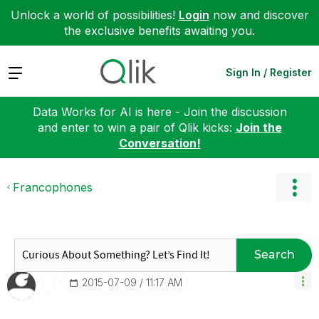
Unlock a world of possibilities!
Login
now and discover
the exclusive benefits awaiting you.
Expand
Sign In / Register
Data Works for AI is here - Join the discussion
and enter to win a pair of Qlik kicks:
Join the
Conversation!
Francophones
Search
‎2015-07-09
11:17 AM