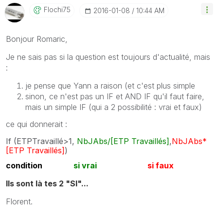
Flochi75
‎2016-01-08
10:44 AM
Bonjour Romaric,
Je ne sais pas si la question est toujours d'actualité, mais
:
je pense que Yann a raison (et c'est plus simple
sinon, ce n'est pas un IF et AND IF qu'il faut faire,
mais un simple IF (qui a 2 possibilité : vrai et faux)
ce qui donnerait :
If (ETPTravaillé>1,
NbJAbs/[ETP Travaillés]
,
NbJAbs*
[ETP Travaillés]
)
condition
si vrai
si faux
Ils sont là tes 2 "SI"...
Florent.