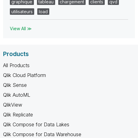
graphique
tableau
chargement
clients
qvd
utilisateurs
load
View All ≫
Products
All Products
Qlik Cloud Platform
Qlik Sense
Qlik AutoML
QlikView
Qlik Replicate
Qlik Compose for Data Lakes
Qlik Compose for Data Warehouse