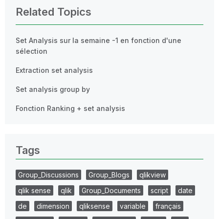
Related Topics
Set Analysis sur la semaine -1 en fonction d'une
sélection
Extraction set analysis
Set analysis group by
Fonction Ranking + set analysis
Tags
Group_Discussions
Group_Blogs
qlikview
qlik sense
qlik
Group_Documents
script
date
de
dimension
qliksense
variable
français