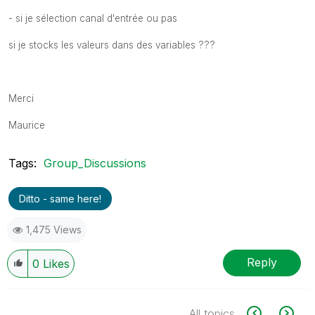
- si je sélection canal d'entrée ou pas
si je stocks les valeurs dans des variables ???
Merci
Maurice
Tags:
Group_Discussions
Ditto - same here!
1,475 Views
Reply
0
Likes
All topics