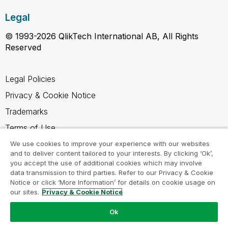
Legal
© 1993-2026 QlikTech International AB, All Rights
Reserved
Legal Policies
Privacy & Cookie Notice
Trademarks
Terms of Use
Legal Agreements
We use cookies to improve your experience with our websites
and to deliver content tailored to your interests. By clicking ‘Ok’,
Product Terms
you accept the use of additional cookies which may involve
data transmission to third parties. Refer to our Privacy & Cookie
Do not share my info
Notice or click ‘More Information’ for details on cookie usage on
our sites.
Privacy & Cookie Notice
Ok