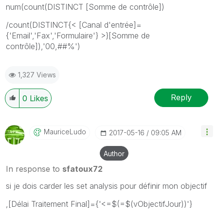
num(count(DISTINCT [Somme de contrôle])
/count(DISTINCT{< [Canal d'entrée]=
{'Email','Fax','Formulaire'} >}[Somme de
contrôle]),'00,##%')
1,327 Views
Reply
0
Likes
MauriceLudo
‎2017-05-16
09:05 AM
Author
In response to
sfatoux72
si je dois carder les set analysis pour définir mon objectif
,[Délai Traitement Final]={'<=$(=$(vObjectifJour))'}