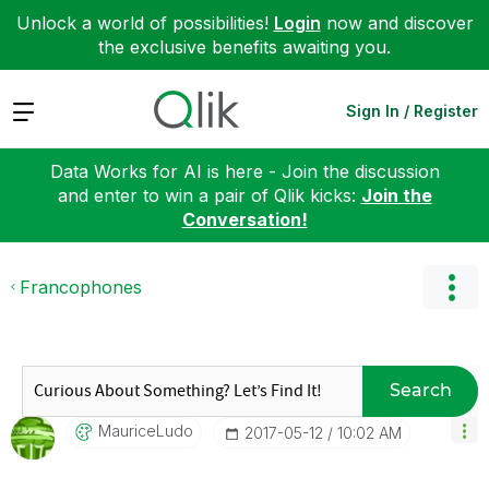
Unlock a world of possibilities!
Login
now and discover
the exclusive benefits awaiting you.
Expand
Sign In / Register
Data Works for AI is here - Join the discussion
and enter to win a pair of Qlik kicks:
Join the
Conversation!
Francophones
Search
MauriceLudo
‎2017-05-12
10:02 AM