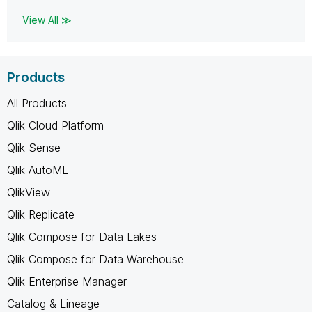
View All ≫
Products
All Products
Qlik Cloud Platform
Qlik Sense
Qlik AutoML
QlikView
Qlik Replicate
Qlik Compose for Data Lakes
Qlik Compose for Data Warehouse
Qlik Enterprise Manager
Catalog & Lineage