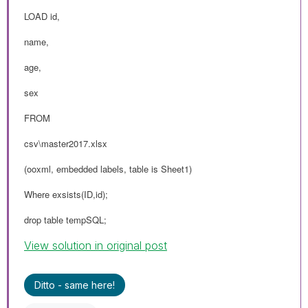
LOAD id,
name,
age,
sex
FROM
csv\master2017.xlsx
(ooxml, embedded labels, table is Sheet1)
Where exsists(ID,id);
drop table tempSQL;
View solution in original post
Ditto - same here!