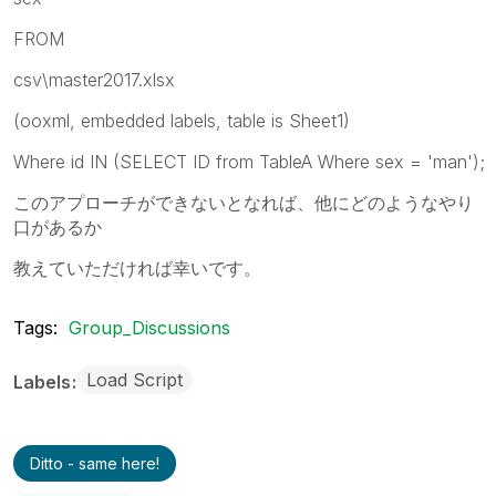
FROM
csv\master2017.xlsx
(ooxml, embedded labels, table is Sheet1)
Where id IN (SELECT ID from TableA Where sex = 'man');
このアプローチができないとなれば、他にどのようなやり
口があるか
教えていただければ幸いです。
Tags:
Group_Discussions
Load Script
Labels
Ditto - same here!