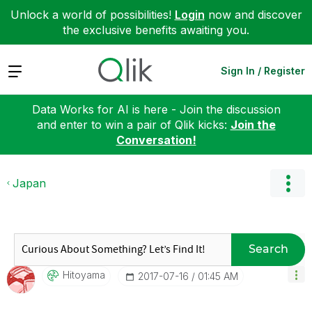
Unlock a world of possibilities!
Login
now and discover
the exclusive benefits awaiting you.
Expand
Sign In / Register
Data Works for AI is here - Join the discussion
and enter to win a pair of Qlik kicks:
Join the
Conversation!
Japan
Search
Hitoyama
‎2017-07-16
01:45 AM