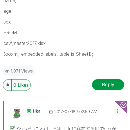
name,
age,
sex
FROM
csv\master2017.xlsx
(ooxml, embedded labels, table is Sheet1);
1,971 Views
Reply
0
Likes
Hka
‎2017-07-18
02:59 AM
やりたいことは、SQL Liteに存在するIDでsexが