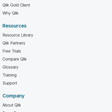
Qlik Gold Client
Why Qlik
Resources
Resource Library
Qlik Partners
Free Trials
Compare Qlik
Glossary
Training
Support
Company
About Qlik