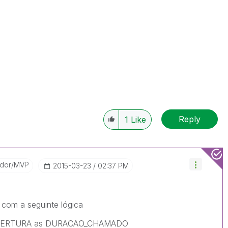
Reply
1
Like
ador/MVP
‎2015-03-23
02:37 PM
a com a seguinte lógica
BERTURA as DURACAO_CHAMADO