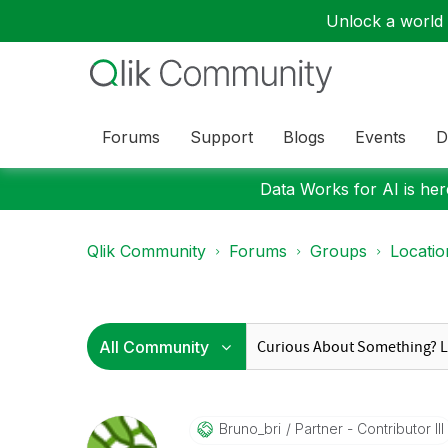
Unlock a world o
Forums
Support
Blogs
Events
D
Data Works for AI is here
Qlik Community
Forums
Groups
Locati
Bruno_bri
Partner - Contributor III