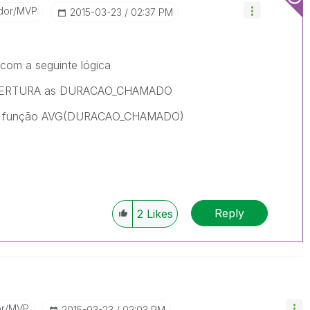
dor/MVP
‎2015-03-23
02:37 PM
a com a seguinte lógica
BERTURA as DURACAO_CHAMADO
zar a função AVG(DURACAO_CHAMADO)
Reply
2
Likes
or/MVP
‎2015-03-23
02:03 PM