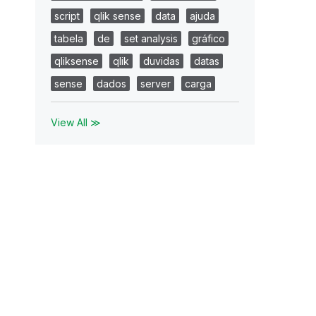
script
qlik sense
data
ajuda
tabela
de
set analysis
gráfico
qliksense
qlik
duvidas
datas
sense
dados
server
carga
View All ≫