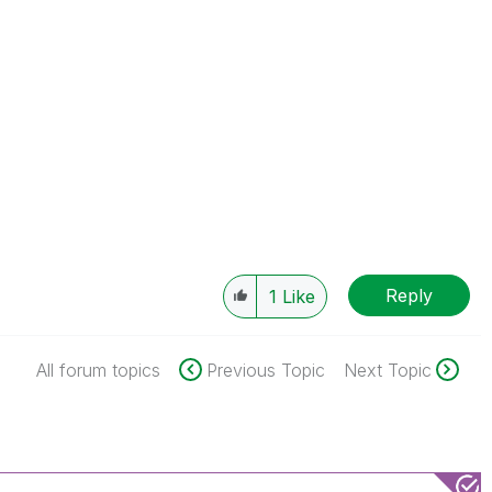
Reply
1
Like
All forum topics
Previous Topic
Next Topic