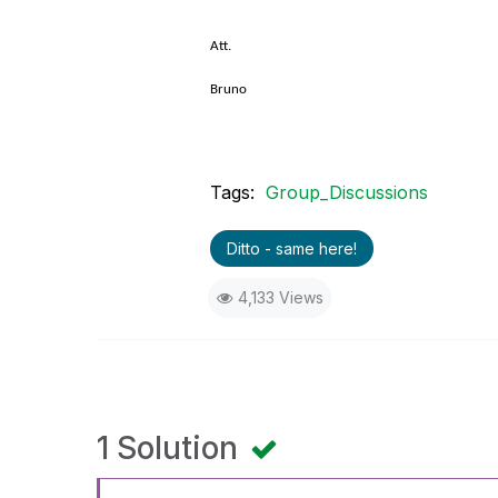
Att.
Bruno
Tags:
Group_Discussions
Ditto - same here!
4,133 Views
1 Solution