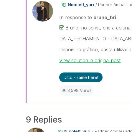
Nicolett_yuri
Partner Ambassa
In response to
bruno_bri
Bruno, no script, crie a colun
DATA_FECHAMENTO - DATA_A
Depois no gráfico, basta utili
View solution in original post
Ditto - same here!
3,598 Views
9 Replies
Nicolett_yuri
Partner Ambassad