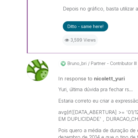
Depois no gráfico, basta util
Ditto - same here!
3,599 Views
Bruno_bri
Partner - Contributor III
In response to
nicolett_yuri
Yuri, última dúvida pra fechar rs...
Estaria correto eu criar a expressã
avg(if([DATA_ABERTURA] >= '01
EM DUPLICIDADE' , DURACAO_C
Pois quero a média de duração de 
dezembro de 2014 e que o tipo de