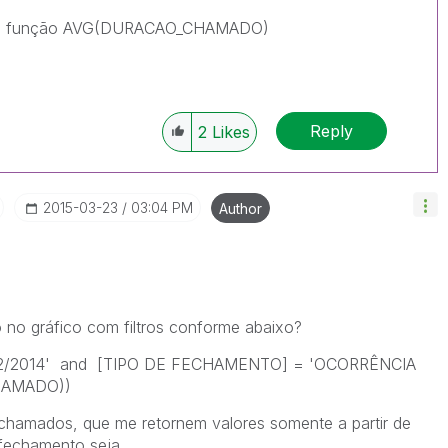
izar a função AVG(DURACAO_CHAMADO)
Reply
2
Likes
‎2015-03-23
03:04 PM
Author
o no gráfico com filtros conforme abaixo?
/12/2014' and [TIPO DE FECHAMENTO] = 'OCORRÊNCIA
HAMADO))
chamados, que me retornem valores somente a partir de
 fechamento seja