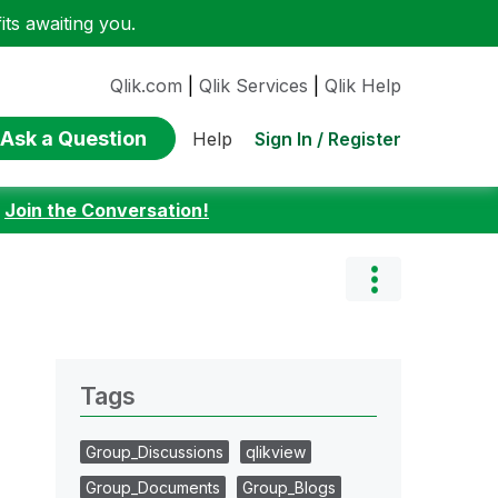
ts awaiting you.
Qlik.com
|
Qlik Services
|
Qlik Help
Ask a Question
Sign In / Register
Help
:
Join the Conversation!
Tags
Group_Discussions
qlikview
Group_Documents
Group_Blogs