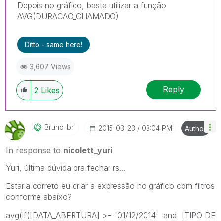
Depois no gráfico, basta utilizar a função
AVG(DURACAO_CHAMADO)
Ditto - same here!
3,607 Views
Reply
2
Likes
Bruno_bri
‎2015-03-23
03:04 PM
Author
In response to
nicolett_yuri
Yuri, última dúvida pra fechar rs...
Estaria correto eu criar a expressão no gráfico com filtros
conforme abaixo?
avg(if([DATA_ABERTURA] >= '01/12/2014' and [TIPO DE