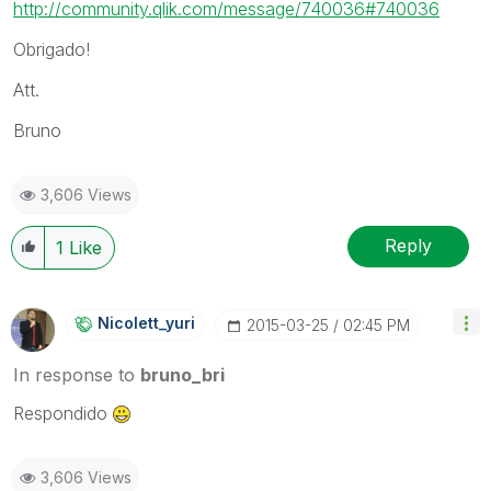
http://community.qlik.com/message/740036#740036
Obrigado!
Att.
Bruno
3,606 Views
Reply
1
Like
Nicolett_yuri
‎2015-03-25
02:45 PM
In response to
bruno_bri
Respondido
3,606 Views