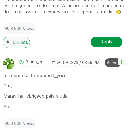
essa regra dentro do script. A melhor opção é criar dentro
do script, assim sua expressão seria apenas a média.
3,606 Views
Reply
2
Likes
Bruno_bri
‎2015-03-23
03:55 PM
Author
In response to
nicolett_yuri
Yuri,
Maravilha, obrigado pela ajuda.
Abs.
3,606 Views