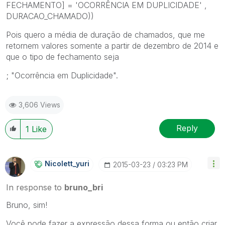
FECHAMENTO] = 'OCORRÊNCIA EM DUPLICIDADE' ,
DURACAO_CHAMADO))
Pois quero a média de duração de chamados, que me
retornem valores somente a partir de dezembro de 2014 e
que o tipo de fechamento seja
; "Ocorrência em Duplicidade".
3,606 Views
Reply
1
Like
Nicolett_yuri
‎2015-03-23
03:23 PM
In response to
bruno_bri
Bruno, sim!
Você pode fazer a expressão dessa forma ou então criar