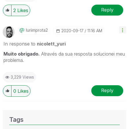
Reply
2
Likes
Iuriimprota2
‎2020-09-17
11:16 AM
In response to
nicolett_yuri
Muito obrigado.
Através da sua resposta solucionei meu
problema.
3,229 Views
Reply
0
Likes
Tags