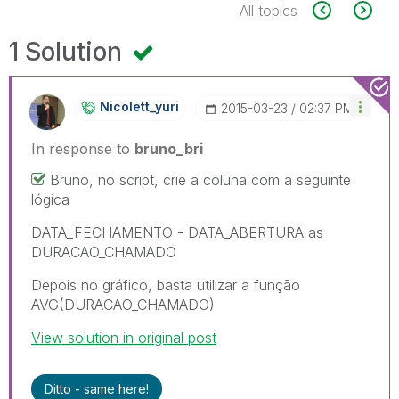
All topics
1 Solution
Nicolett_yuri
‎2015-03-23
02:37 PM
In response to
bruno_bri
Bruno, no script, crie a coluna com a seguinte
lógica
DATA_FECHAMENTO - DATA_ABERTURA as
DURACAO_CHAMADO
Depois no gráfico, basta utilizar a função
AVG(DURACAO_CHAMADO)
View solution in original post
Ditto - same here!