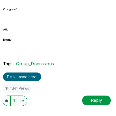
Obrigado!
Att.
Bruno
Tags:
Group_Discussions
Ditto - same here!
4,141 Views
Reply
1
Like