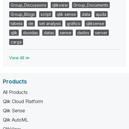
Group_Discussions
qlikview
Group_Documents
Group_Blogs
script
qlik sense
data
ajuda
tabela
de
set analysis
gráfico
qliksense
qlik
duvidas
datas
sense
dados
server
carga
View All ≫
Products
All Products
Qlik Cloud Platform
Qlik Sense
Qlik AutoML
QlikView