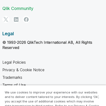
Qlik Community
Legal
© 1993-2026 QlikTech International AB, All Rights
Reserved
Legal Policies
Privacy & Cookie Notice
Trademarks
Terms of Use
Legal Agreements
We use cookies to improve your experience with our websites
and to deliver content tailored to your interests. By clicking ‘Ok’,
Product Terms
you accept the use of additional cookies which may involve
data transmission to third parties. Refer to our Privacy & Cookie