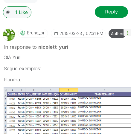
Reply
1
Like
Bruno_bri
‎2015-03-23
02:31 PM
Author
In response to
nicolett_yuri
Olá Yuri!
Segue exemplos:
Planilha: