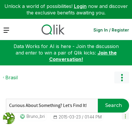
Unlock a world of possibilities!
Login
now and discover
the exclusive benefits awaiting you.
Expand
Sign In / Register
Data Works for AI is here - Join the discussion
and enter to win a pair of Qlik kicks:
Join the
Conversation!
Brasil
Search
Bruno_bri
‎2015-03-23
01:44 PM