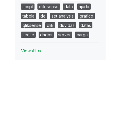
script
qlik sense
data
ajuda
tabela
de
set analysis
gráfico
qliksense
qlik
duvidas
datas
sense
dados
server
carga
View All ≫