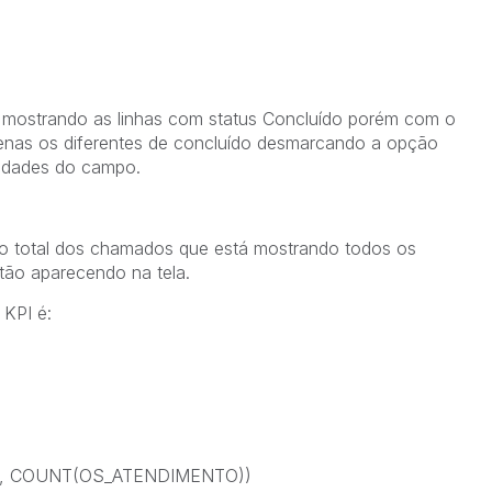
a mostrando as linhas com status Concluído porém com o
penas os diferentes de concluído desmarcando a opção
riedades do campo.
 o total dos chamados que está mostrando todos os
ão aparecendo na tela.
 KPI é:
', COUNT(OS_ATENDIMENTO))