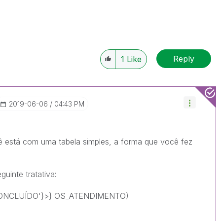
Reply
1
Like
‎2019-06-06
04:43 PM
ê está com uma tabela simples, a forma que você fez
uinte tratativa:
ONCLUÍDO'}>} OS_ATENDIMENTO)