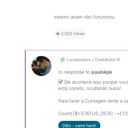
mesmo assim não funcionou
2,002 Views
LucasIsidoro
Contributor III
In response to
paulokpk
Ele acontece isso porque voc
está correto, ocultando nulos!
Para fazer a Contagem tente a seg
Count({$<STATUS_DESC -={'C
Ditto - same here!