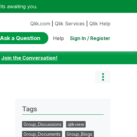
ts awaiting you.
Qlik.com
|
Qlik Services
|
Qlik Help
Ask a Question
Sign In / Register
Help
:
Join the Conversation!
Tags
Group_Discussions
qlikview
Group_Documents
Group_Blogs