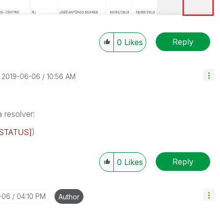
Reply
0
Likes
‎2019-06-06
10:56 AM
 resolver:
[STATUS]
)
Reply
0
Likes
-06
04:10 PM
Author