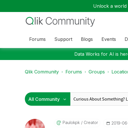
Unlock a world o
Forums
Support
Blogs
Events
D
Data Works for AI is here
Qlik Community
Forums
Groups
Locati
Paulokpk
Creator
‎2019-06