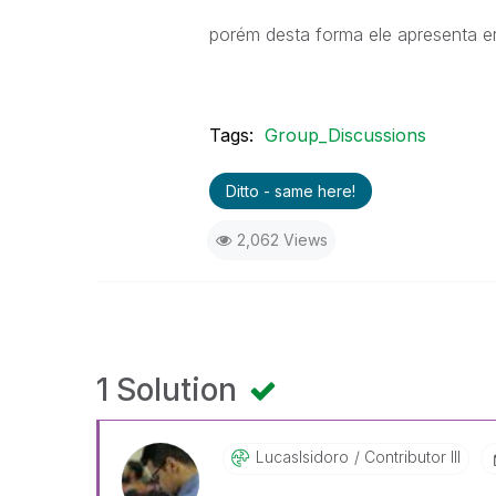
porém desta forma ele apresenta e
Tags:
Group_Discussions
Ditto - same here!
2,062 Views
1 Solution
LucasIsidoro
Contributor III