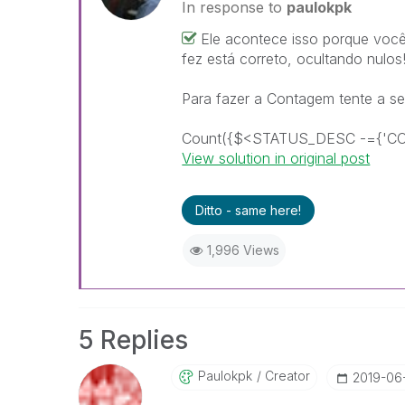
In response to
paulokpk
Ele acontece isso porque voc
fez está correto, ocultando nulos
Para fazer a Contagem tente a seg
Count({$<STATUS_DESC -={'C
View solution in original post
Ditto - same here!
1,996 Views
5 Replies
Paulokpk
Creator
‎2019-06