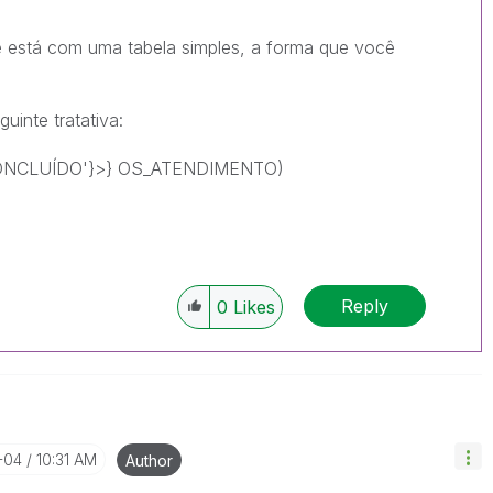
ê está com uma tabela simples, a forma que você
!
uinte tratativa:
ONCLUÍDO'}>} OS_ATENDIMENTO)
Reply
0
Likes
-04
10:31 AM
Author