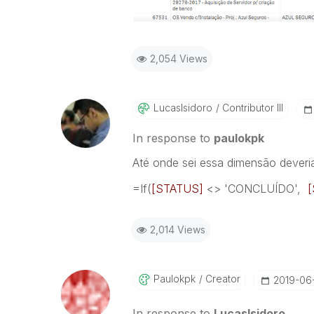
2,054 Views
LucasIsidoro
Contributor III
In response to
paulokpk
Até onde sei essa dimensão deveria
=If(
[STATUS]
<> '
CONCLUÍDO
',
2,014 Views
Paulokpk
Creator
‎2019-06
In response to
LucasIsidoro