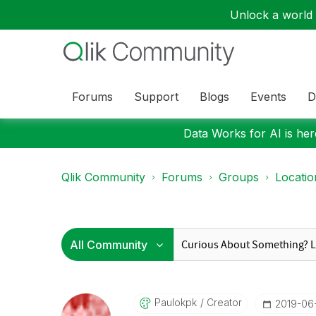
Unlock a world o
Forums
Support
Blogs
Events
D
Data Works for AI is here
Qlik Community
Forums
Groups
Locati
Paulokpk
Creator
‎2019-06