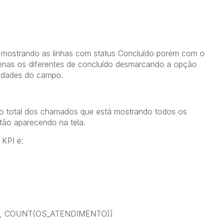
a mostrando as linhas com status Concluído porém com o
penas os diferentes de concluído desmarcando a opção
riedades do campo.
 o total dos chamados que está mostrando todos os
ão aparecendo na tela.
 KPI é:
', COUNT(OS_ATENDIMENTO))