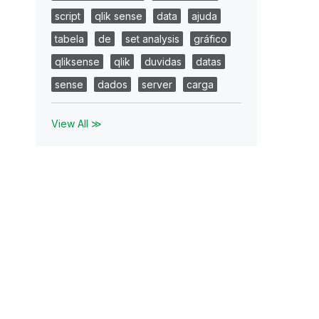
script
qlik sense
data
ajuda
tabela
de
set analysis
gráfico
qliksense
qlik
duvidas
datas
sense
dados
server
carga
View All ≫