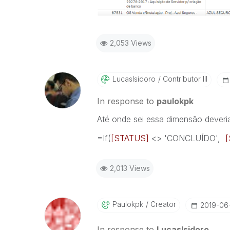
2,053 Views
LucasIsidoro
Contributor III
In response to
paulokpk
Até onde sei essa dimensão deveria
=If(
[STATUS]
<> '
CONCLUÍDO
',
2,013 Views
Paulokpk
Creator
‎2019-06
In response to
LucasIsidoro