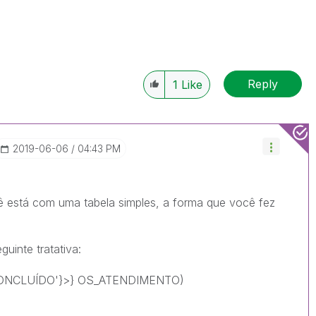
Reply
1
Like
‎2019-06-06
04:43 PM
ê está com uma tabela simples, a forma que você fez
uinte tratativa:
ONCLUÍDO'}>} OS_ATENDIMENTO)