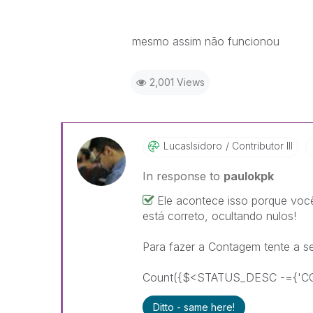
mesmo assim não funcionou
2,001 Views
LucasIsidoro
Contributor III
In response to
paulokpk
Ele acontece isso porque voc
está correto, ocultando nulos!
Para fazer a Contagem tente a seg
Count({$<STATUS_DESC -={'C
Ditto - same here!