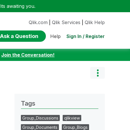
ts awaiting you.
Qlik.com
|
Qlik Services
|
Qlik Help
Ask a Question
Sign In / Register
Help
:
Join the Conversation!
Tags
Group_Discussions
qlikview
Group_Documents
Group_Blogs