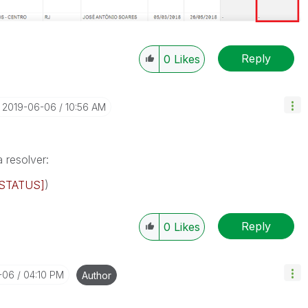
Reply
0
Likes
‎2019-06-06
10:56 AM
 resolver:
[STATUS]
)
Reply
0
Likes
-06
04:10 PM
Author