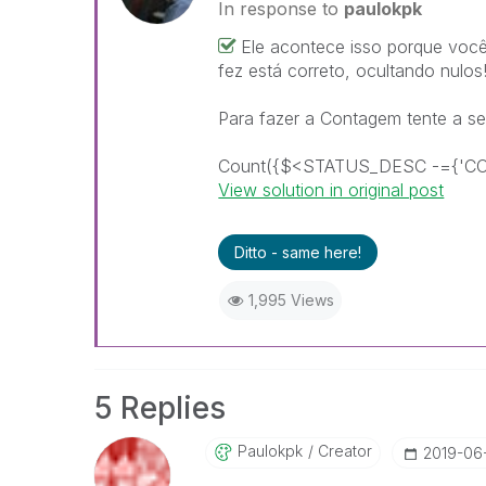
In response to
paulokpk
Ele acontece isso porque voc
fez está correto, ocultando nulos
Para fazer a Contagem tente a seg
Count({$<STATUS_DESC -={'C
View solution in original post
Ditto - same here!
1,995 Views
5 Replies
Paulokpk
Creator
‎2019-06