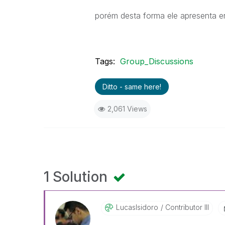
porém desta forma ele apresenta e
Tags:
Group_Discussions
Ditto - same here!
2,061 Views
1 Solution
LucasIsidoro
Contributor III