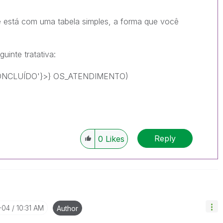
ê está com uma tabela simples, a forma que você
!
uinte tratativa:
ONCLUÍDO'}>} OS_ATENDIMENTO)
Reply
0
Likes
-04
10:31 AM
Author