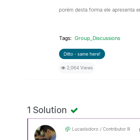
porém desta forma ele apresenta e
Tags:
Group_Discussions
Ditto - same here!
2,064 Views
1 Solution
LucasIsidoro
Contributor III