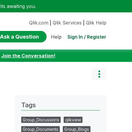
ts awaiting you.
Qlik.com
|
Qlik Services
|
Qlik Help
Ask a Question
Sign In / Register
Help
:
Join the Conversation!
Tags
Group_Discussions
qlikview
Group_Documents
Group_Blogs