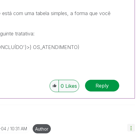
ê está com uma tabela simples, a forma que você
!
uinte tratativa:
ONCLUÍDO'}>} OS_ATENDIMENTO)
Reply
0
Likes
-04
10:31 AM
Author