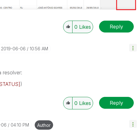
Reply
0
Likes
‎2019-06-06
10:56 AM
 resolver:
[STATUS]
)
Reply
0
Likes
-06
04:10 PM
Author