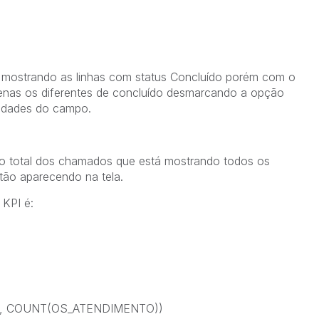
a mostrando as linhas com status Concluído porém com o
penas os diferentes de concluído desmarcando a opção
riedades do campo.
 o total dos chamados que está mostrando todos os
ão aparecendo na tela.
 KPI é:
', COUNT(OS_ATENDIMENTO))