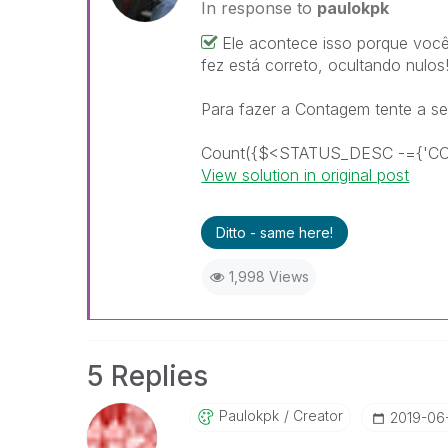
In response to
paulokpk
Ele acontece isso porque voc
fez está correto, ocultando nulos
Para fazer a Contagem tente a seg
Count({$<STATUS_DESC -={'C
View solution in original post
Ditto - same here!
1,998 Views
5 Replies
Paulokpk
Creator
‎2019-06