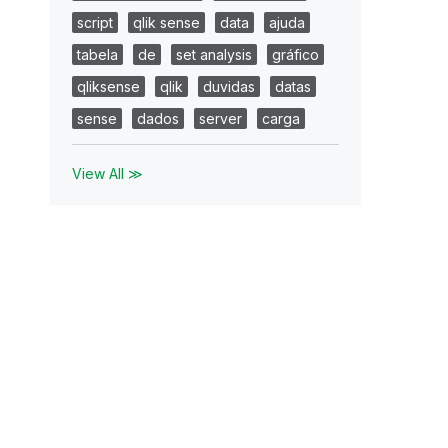
script
qlik sense
data
ajuda
tabela
de
set analysis
gráfico
qliksense
qlik
duvidas
datas
sense
dados
server
carga
View All ≫