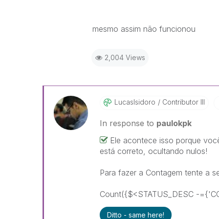
mesmo assim não funcionou
2,004 Views
LucasIsidoro
Contributor III
In response to
paulokpk
Ele acontece isso porque voc
está correto, ocultando nulos!
Para fazer a Contagem tente a seg
Count({$<STATUS_DESC -={'C
Ditto - same here!