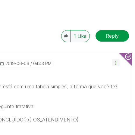
Reply
1
Like
‎2019-06-06
04:43 PM
ê está com uma tabela simples, a forma que você fez
uinte tratativa:
ONCLUÍDO'}>} OS_ATENDIMENTO)