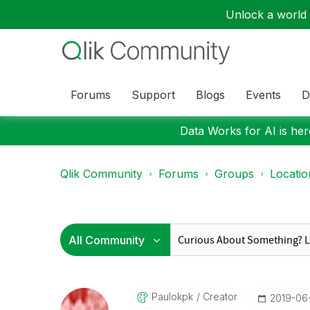
Unlock a world o
Forums
Support
Blogs
Events
D
Data Works for AI is here
Qlik Community
Forums
Groups
Locati
Paulokpk
Creator
‎2019-06