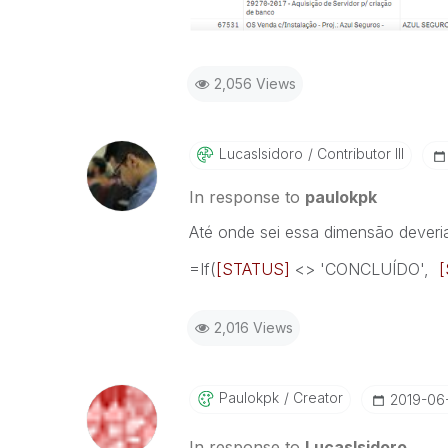
2,056 Views
LucasIsidoro
Contributor III
In response to
paulokpk
Até onde sei essa dimensão deveria
=If(
[STATUS]
<> '
CONCLUÍDO
',
2,016 Views
Paulokpk
Creator
‎2019-06
In response to
LucasIsidoro