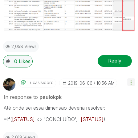
2,058 Views
Reply
0
Likes
LucasIsidoro
‎2019-06-06
10:56 AM
In response to
paulokpk
Até onde sei essa dimensão deveria resolver:
=If(
[STATUS]
<> '
CONCLUÍDO
',
[STATUS]
)
2,018 Views