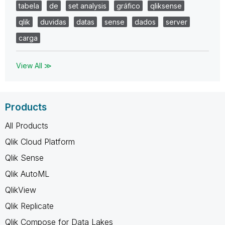
tabela
de
set analysis
gráfico
qliksense
qlik
duvidas
datas
sense
dados
server
carga
View All ≫
Products
All Products
Qlik Cloud Platform
Qlik Sense
Qlik AutoML
QlikView
Qlik Replicate
Qlik Compose for Data Lakes