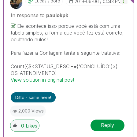
LucasIsidoro
‎2019-06-06
04:43 PM
In response to
paulokpk
Ele acontece isso porque você está com uma
tabela simples, a forma que você fez está correto,
ocultando nulos!
Para fazer a Contagem tente a seguinte tratativa:
Count({$<STATUS_DESC -={'CONCLUÍDO'}>}
OS_ATENDIMENTO)
View solution in original post
Ditto - same here!
2,000 Views
Reply
0
Likes