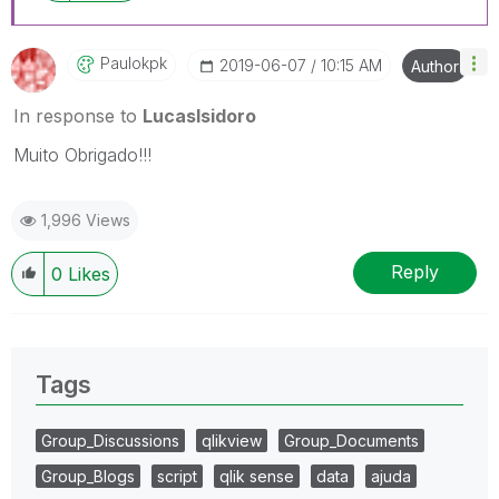
Paulokpk
‎2019-06-07
10:15 AM
Author
In response to
LucasIsidoro
Muito Obrigado!!!
1,996 Views
Reply
0
Likes
Tags
Group_Discussions
qlikview
Group_Documents
Group_Blogs
script
qlik sense
data
ajuda