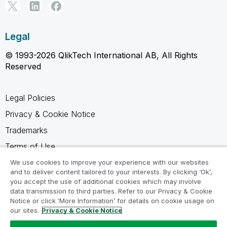
Legal
© 1993-2026 QlikTech International AB, All Rights
Reserved
Legal Policies
Privacy & Cookie Notice
Trademarks
Terms of Use
Legal Agreements
We use cookies to improve your experience with our websites
and to deliver content tailored to your interests. By clicking ‘Ok’,
Product Terms
you accept the use of additional cookies which may involve
data transmission to third parties. Refer to our Privacy & Cookie
Do not share my info
Notice or click ‘More Information’ for details on cookie usage on
our sites.
Privacy & Cookie Notice