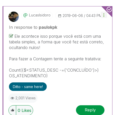
LucasIsidoro
‎2019-06-06
04:43 PM
In response to
paulokpk
Ele acontece isso porque você está com uma
tabela simples, a forma que você fez está correto,
ocultando nulos!
Para fazer a Contagem tente a seguinte tratativa:
Count({$<STATUS_DESC -={'CONCLUÍDO'}>}
OS_ATENDIMENTO)
Ditto - same here!
2,001 Views
Reply
0
Likes