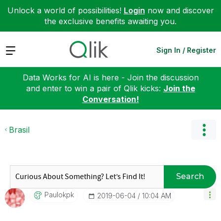
Unlock a world of possibilities!
Login
now and discover
the exclusive benefits awaiting you.
Expand
Sign In / Register
Data Works for AI is here - Join the discussion
and enter to win a pair of Qlik kicks:
Join the
Conversation!
Brasil
Search
Paulokpk
‎2019-06-04
10:04 AM