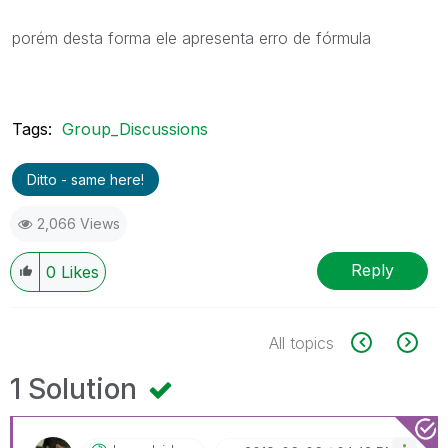
porém desta forma ele apresenta erro de fórmula
Tags:
Group_Discussions
Ditto - same here!
2,066 Views
Reply
0
Likes
All topics
1 Solution