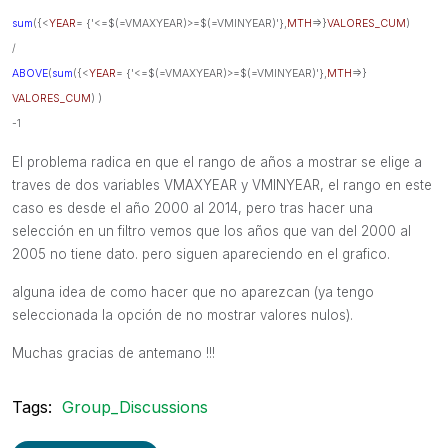
sum
({<
YEAR
= {'<=$(=VMAXYEAR)>=$(=VMINYEAR)'},
MTH
=>}
VALORES_CUM
)
/
ABOVE
(
sum
({<
YEAR
= {'<=$(=VMAXYEAR)>=$(=VMINYEAR)'},
MTH
=>}
VALORES_CUM
) )
-1
El problema radica en que el rango de años a mostrar se elige a
traves de dos variables VMAXYEAR y VMINYEAR, el rango en este
caso es desde el año 2000 al 2014, pero tras hacer una
selección en un filtro vemos que los años que van del 2000 al
2005 no tiene dato. pero siguen apareciendo en el grafico.
alguna idea de como hacer que no aparezcan (ya tengo
seleccionada la opción de no mostrar valores nulos).
Muchas gracias de antemano !!!
Tags:
Group_Discussions