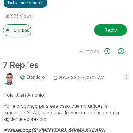
Ditto - same here!
975 Views
Reply
0
Likes
All topics
7 Replies
Etendero
‎2014-06-02
09:07 AM
Hola Juan Antonio,
Yo te propongo para ese caso que no utilices la
dimensión YEAR, si no una dimensión sintética con la
siguiente expresión:
=ValueLoop($(VMINYEAR), $(VMAXYEAR))