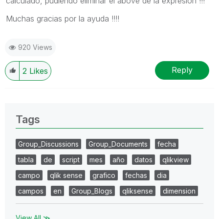
calculado, pudiendo eliminar el above de la expresión !!!
Muchas gracias por la ayuda !!!!
920 Views
Reply
2
Likes
Tags
Group_Discussions
Group_Documents
fecha
tabla
de
script
mes
año
datos
qlikview
campo
qlik sense
grafico
fechas
dia
campos
en
Group_Blogs
qliksense
dimension
View All ≫