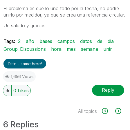
El problema es que lo uno todo por la fecha, no podré
unirlo por medidor, ya que se crea una referencia circular.
Un saludo y gracias.
Tags:
2
año
bases
campos
datos
de
dia
Group_Discussions
hora
mes
semana
unir
Ditto - same here!
1,656 Views
Reply
0
Likes
All topics
6 Replies