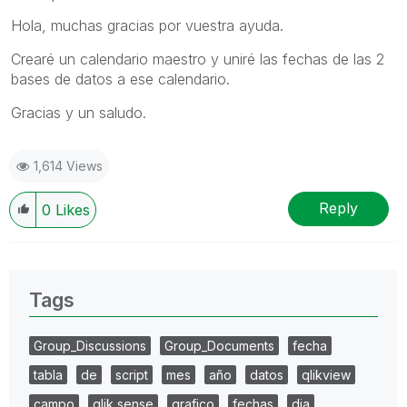
Hola, muchas gracias por vuestra ayuda.
Crearé un calendario maestro y uniré las fechas de las 2
bases de datos a ese calendario.
Gracias y un saludo.
1,614 Views
Reply
0
Likes
Tags
Group_Discussions
Group_Documents
fecha
tabla
de
script
mes
año
datos
qlikview
campo
qlik sense
grafico
fechas
dia