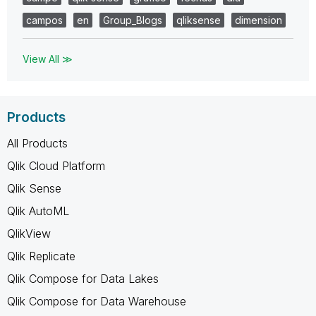
campos
en
Group_Blogs
qliksense
dimension
View All ≫
Products
All Products
Qlik Cloud Platform
Qlik Sense
Qlik AutoML
QlikView
Qlik Replicate
Qlik Compose for Data Lakes
Qlik Compose for Data Warehouse