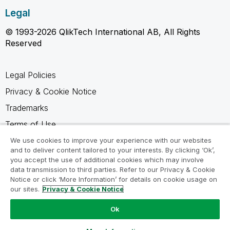
Legal
© 1993-2026 QlikTech International AB, All Rights
Reserved
Legal Policies
Privacy & Cookie Notice
Trademarks
Terms of Use
Legal Agreements
We use cookies to improve your experience with our websites
and to deliver content tailored to your interests. By clicking ‘Ok’,
Product Terms
you accept the use of additional cookies which may involve
data transmission to third parties. Refer to our Privacy & Cookie
Do not share my info
Notice or click ‘More Information’ for details on cookie usage on
our sites.
Privacy & Cookie Notice
Ok
Ask a Question