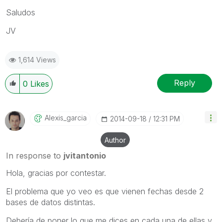
Saludos
JV
1,614 Views
Reply
0
Likes
Alexis_garcia
‎2014-09-18
12:31 PM
Author
In response to
jvitantonio
Hola, gracias por contestar.
El problema que yo veo es que vienen fechas desde 2
bases de datos distintas.
Debería de poner lo que me dices en cada una de ellas y