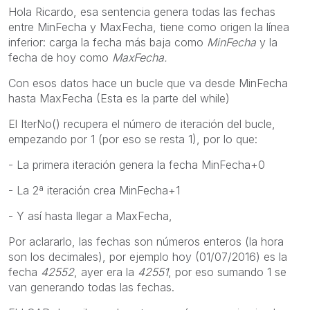
Hola Ricardo, esa sentencia genera todas las fechas
entre MinFecha y MaxFecha, tiene como origen la línea
inferior: carga la fecha más baja como
MinFecha
y la
fecha de hoy como
MaxFecha.
Con esos datos hace un bucle que va desde MinFecha
hasta MaxFecha (Esta es la parte del while)
El IterNo() recupera el número de iteración del bucle,
empezando por 1 (por eso se resta 1), por lo que:
- La primera iteración genera la fecha MinFecha+0
- La 2ª iteración crea MinFecha+1
- Y así hasta llegar a MaxFecha,
Por aclararlo, las fechas son números enteros (la hora
son los decimales), por ejemplo hoy (01/07/2016) es la
fecha
42552
, ayer era la
42551
, por eso sumando 1 se
van generando todas las fechas.