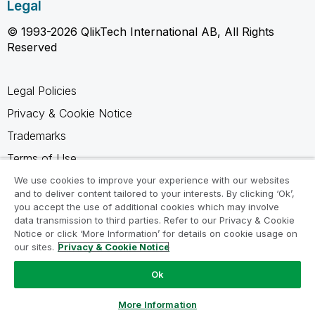
Legal
© 1993-2026 QlikTech International AB, All Rights
Reserved
Legal Policies
Privacy & Cookie Notice
Trademarks
Terms of Use
Legal Agreements
We use cookies to improve your experience with our websites
and to deliver content tailored to your interests. By clicking ‘Ok’,
Product Terms
you accept the use of additional cookies which may involve
data transmission to third parties. Refer to our Privacy & Cookie
Do not share my info
Notice or click ‘More Information’ for details on cookie usage on
our sites.
Privacy & Cookie Notice
Ok
Ask a Question
More Information