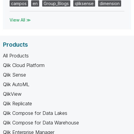
campos
en
Group_Blogs
qliksense
dimension
View All ≫
Products
All Products
Qlik Cloud Platform
Qlik Sense
Qlik AutoML
QlikView
Qlik Replicate
Qlik Compose for Data Lakes
Qlik Compose for Data Warehouse
Qlik Enterprise Manager