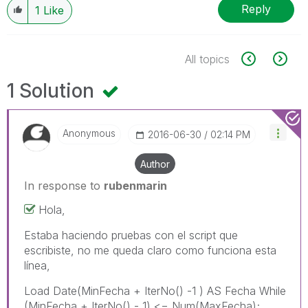
Reply
1
Like
All topics
1 Solution
Anonymous
‎2016-06-30
02:14 PM
Author
In response to
rubenmarin
Hola,
Estaba haciendo pruebas con el script que
escribiste, no me queda claro como funciona esta
línea,
Load Date(MinFecha + IterNo() -1 ) AS Fecha While
(MinFecha + IterNo() - 1) <= Num(MaxFecha);