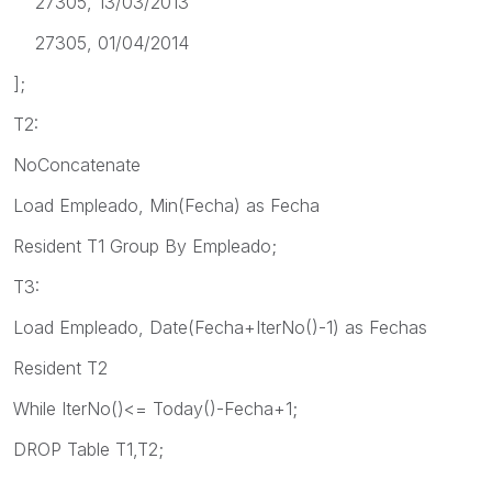
27305, 13/03/2013
27305, 01/04/2014
];
T2:
NoConcatenate
Load Empleado, Min(Fecha) as Fecha
Resident T1 Group By Empleado;
T3:
Load Empleado, Date(Fecha+IterNo()-1) as Fechas
Resident T2
While IterNo()<= Today()-Fecha+1;
DROP Table T1,T2;