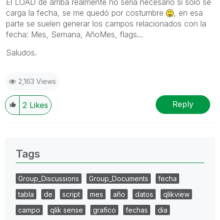
El LOAD de arriba realmente no sería necesario si solo se
carga la fecha, se me quedó por costumbre
, en esa
parte se suelen generar los campos relacionados con la
fecha: Mes, Semana, AñoMes, flags...
Saludos.
2,163 Views
Reply
2
Likes
Tags
Group_Discussions
Group_Documents
fecha
tabla
de
script
mes
año
datos
qlikview
campo
qlik sense
grafico
fechas
dia