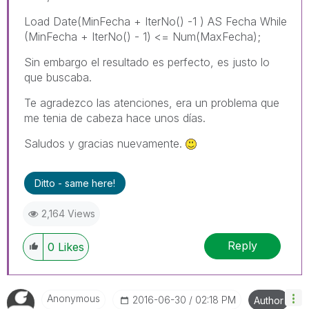
Load Date(MinFecha + IterNo() -1 ) AS Fecha While
(MinFecha + IterNo() - 1) <= Num(MaxFecha);
Sin embargo el resultado es perfecto, es justo lo
que buscaba.
Te agradezco las atenciones, era un problema que
me tenia de cabeza hace unos días.
Saludos y gracias nuevamente.
Ditto - same here!
2,164 Views
Reply
0
Likes
Anonymous
‎2016-06-30
02:18 PM
Author