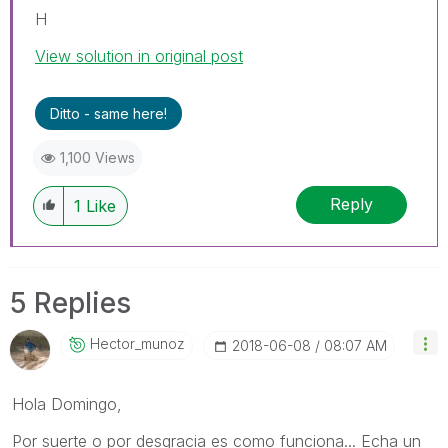
H
View solution in original post
Ditto - same here!
1,100 Views
Reply
1
Like
5 Replies
Hector_munoz
‎2018-06-08
08:07 AM
Hola Domingo,
Por suerte o por desgracia es como funciona... Echa un