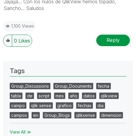
Jajajja... Con los nulos de QlikView hemos topado,
Sancho... Saludos
1,100 Views
Reply
0
Likes
Tags
Group_Discussions
Group_Documents
fecha
tabla
de
script
mes
año
datos
qlikview
campo
qlik sense
grafico
fechas
dia
campos
en
Group_Blogs
qliksense
dimension
View All ≫