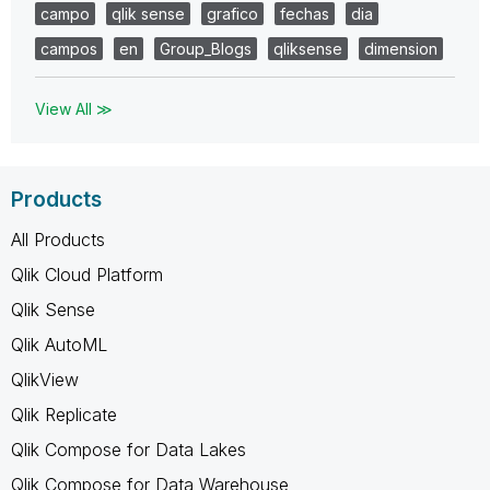
campo
qlik sense
grafico
fechas
dia
campos
en
Group_Blogs
qliksense
dimension
View All ≫
Products
All Products
Qlik Cloud Platform
Qlik Sense
Qlik AutoML
QlikView
Qlik Replicate
Qlik Compose for Data Lakes
Qlik Compose for Data Warehouse