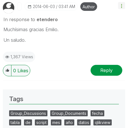
‎2014-06-03
03:41 AM
Author
In response to
etendero
Muchísimas gracias Emilio.
Un saludo.
1,367 Views
Reply
0
Likes
Tags
Group_Discussions
Group_Documents
fecha
tabla
de
script
mes
año
datos
qlikview