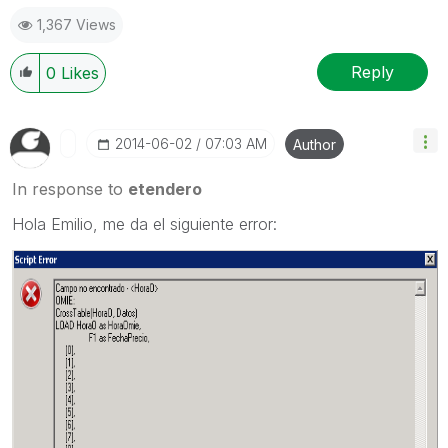
1,367 Views
Reply
0
Likes
‎2014-06-02
07:03 AM
Author
In response to
etendero
Hola Emilio, me da el siguiente error: