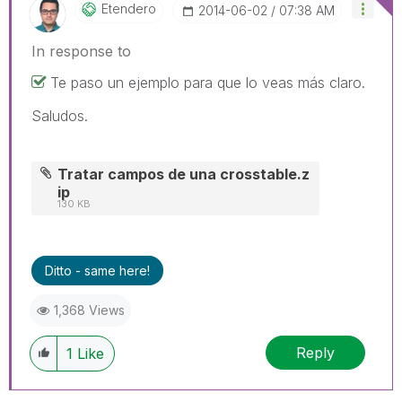
Etendero
‎2014-06-02
07:38 AM
In response to
Te paso un ejemplo para que lo veas más claro.
Saludos.
Tratar campos de una crosstable.z
ip
130 KB
Ditto - same here!
1,368 Views
Reply
1
Like