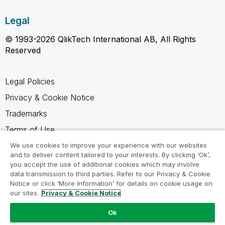
Legal
© 1993-2026 QlikTech International AB, All Rights
Reserved
Legal Policies
Privacy & Cookie Notice
Trademarks
Terms of Use
Legal Agreements
We use cookies to improve your experience with our websites
and to deliver content tailored to your interests. By clicking ‘Ok’,
Product Terms
you accept the use of additional cookies which may involve
data transmission to third parties. Refer to our Privacy & Cookie
Do not share my info
Notice or click ‘More Information’ for details on cookie usage on
our sites.
Privacy & Cookie Notice
Ok