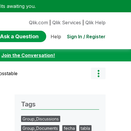
ts awaiting you.
Qlik.com
|
Qlik Services
|
Qlik Help
Ask a Question
Sign In / Register
Help
:
Join the Conversation!
osstable
Tags
Group_Discussions
Group_Documents
fecha
tabla