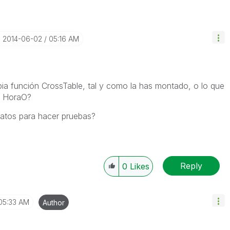
‎2014-06-02
05:16 AM
opia función CrossTable, tal y como la has montado, o lo que
n HoraO?
datos para hacer pruebas?
Reply
0
Likes
05:33 AM
Author