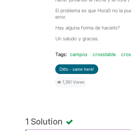
El problema es que Hora0 no la pu
error.
Hay alguna forma de hacerlo?
Un saludo y gracias.
Tags:
campos
crosstable
cros
Ditto - same here!
1,381 Views
1 Solution