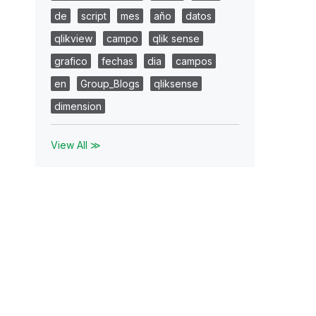
de
script
mes
año
datos
qlikview
campo
qlik sense
grafico
fechas
dia
campos
en
Group_Blogs
qliksense
dimension
View All ≫