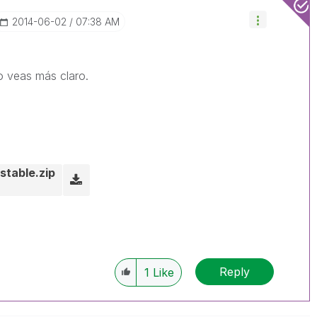
‎2014-06-02
07:38 AM
o veas más claro.
stable.zip
Reply
1
Like