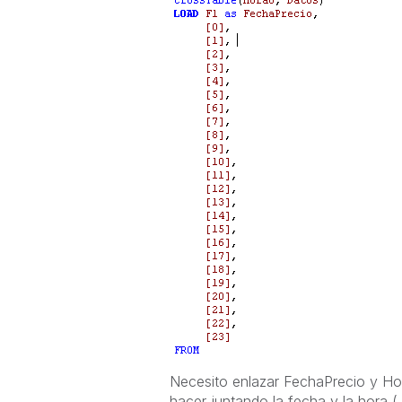
Necesito enlazar FechaPrecio y Hor
hacer juntando la fecha y la hora ( 