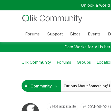
Unlock a world o
Forums
Support
Blogs
Events
D
Data Works for AI is here
Qlik Community
Forums
Groups
Locati
Not applicable
‎2014-06-02