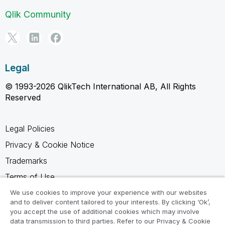
Qlik Community
Legal
© 1993-2026 QlikTech International AB, All Rights
Reserved
Legal Policies
Privacy & Cookie Notice
Trademarks
Terms of Use
Legal Agreements
We use cookies to improve your experience with our websites
and to deliver content tailored to your interests. By clicking ‘Ok’,
Product Terms
you accept the use of additional cookies which may involve
data transmission to third parties. Refer to our Privacy & Cookie
Do not share my info