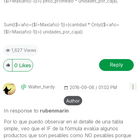
{$(=Max(año)-1)}>} peso_promedio * unidades_por_caja),
Sum({$<año={$(=Max(año)-1)}>}cantidad * Only({$<año=
{$(=Max(año)-1)}>} unidades_por_caja))
1,627 Views
Reply
0
Likes
Walter_hardy
‎2018-09-06
01:02 PM
Author
In response to
rubenmarin
Por lo que puedo observar en el detalle de una tabla
simple, veo que el IF de la fórmula evalúa algunos
productos que son pesables como NO pesables porque