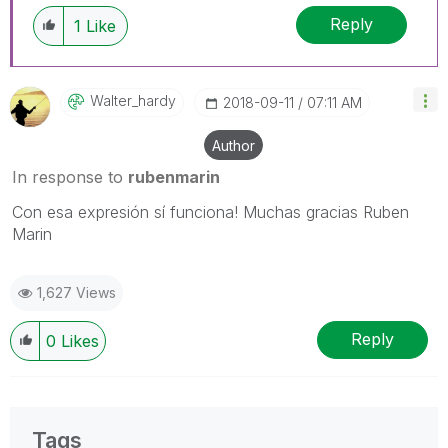
Reply
1
Like
Walter_hardy
‎2018-09-11
07:11 AM
Author
In response to
rubenmarin
Con esa expresión sí funciona! Muchas gracias Ruben
Marin
1,627 Views
Reply
0
Likes
Tags