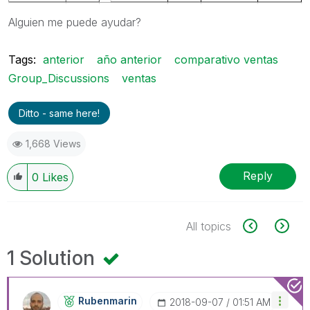
Alguien me puede ayudar?
Tags:
anterior
año anterior
comparativo ventas
Group_Discussions
ventas
Ditto - same here!
1,668 Views
Reply
0
Likes
All topics
1 Solution
Rubenmarin
‎2018-09-07
01:51 AM