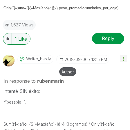
Only(
{$<año={$(=Max(año)-1)}>}
peso_promedio*unidades_por_caja)
1,627 Views
Reply
1
Like
Walter_hardy
‎2018-09-06
12:15 PM
Author
In response to
rubenmarin
Intenté SIN éxito:
if(pesable=1,
Sum({$<año={$(=Max(año)-1)}>} Kilogramos) / Only({$<año=