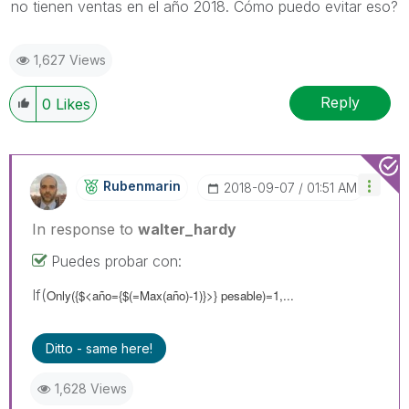
no tienen ventas en el año 2018. Cómo puedo evitar eso?
1,627 Views
Reply
0
Likes
Rubenmarin
‎2018-09-07
01:51 AM
In response to
walter_hardy
Puedes probar con:
If(
Only({$<año={$(=Max(año)-1)}>} pesable)=1,...
Ditto - same here!
1,628 Views