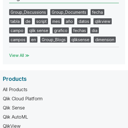
Group_Discussions
Group_Documents
fecha
tabla
de
script
mes
año
datos
qlikview
campo
qlik sense
grafico
fechas
dia
campos
en
Group_Blogs
qliksense
dimension
View All ≫
Products
All Products
Qlik Cloud Platform
Qlik Sense
Qlik AutoML
QlikView