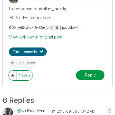
In response to
walter_hardy
Puedes probar con:
If(
Only({$<año={$(=Max(año)-1)}>} pesable)=1,...
View solution in original post
Ditto - same here!
1,627 Views
Reply
1
Like
6 Replies
Juliocodesal
‎2018-09-06
10:42 AM