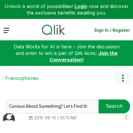
Unlock a world of possibilities!
Login
now and discover
the exclusive benefits awaiting you.
Expand
Sign In / Register
Data Works for AI is here - Join the discussion
and enter to win a pair of Qlik kicks:
Join the
Conversation!
Francophones
Search
‎2015-08-10
05:11 AM