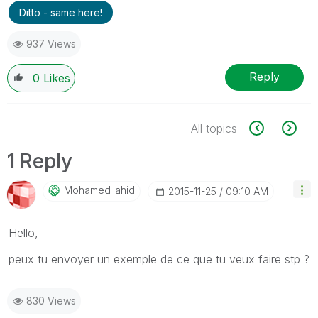
Ditto - same here!
937 Views
Reply
0
Likes
All topics
1 Reply
Mohamed_ahid
‎2015-11-25
09:10 AM
Hello,
peux tu envoyer un exemple de ce que tu veux faire stp ?
830 Views