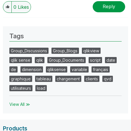
Reply
0
Likes
Tags
Group_Discussions
Group_Blogs
qlikview
qlik sense
qlik
Group_Documents
script
date
de
dimension
qliksense
variable
français
graphique
tableau
chargement
clients
qvd
utilisateurs
load
View All ≫
Products