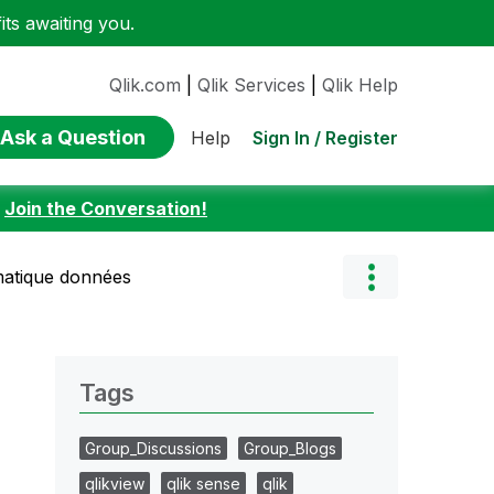
ts awaiting you.
Qlik.com
|
Qlik Services
|
Qlik Help
Ask a Question
Sign In / Register
Help
:
Join the Conversation!
atique données
Tags
Group_Discussions
Group_Blogs
qlikview
qlik sense
qlik