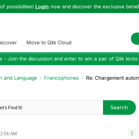
f possibilities!
Login
now and discover the exclusive benefi
iscover
Move to Qlik Cloud
 - Join the discussion and enter to win a pair of Qlik kicks
on and Language
Francophones
Re: Chargement autom
Search
2:58 AM