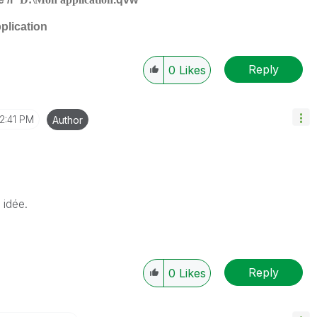
plication
Reply
0
Likes
12:41 PM
Author
 idée.
Reply
0
Likes