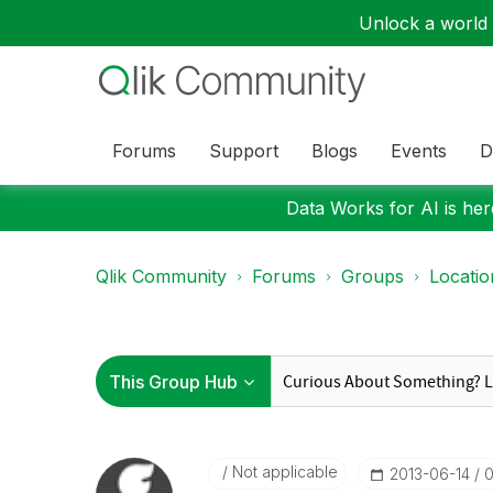
Unlock a world o
Forums
Support
Blogs
Events
D
Data Works for AI is here
Qlik Community
Forums
Groups
Locati
Not applicable
‎2013-06-14
0