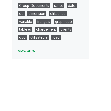
Group_Documents
script
date
de
dimension
qliksense
variable
français
graphique
tableau
chargement
clients
qvd
utilisateurs
load
View All ≫