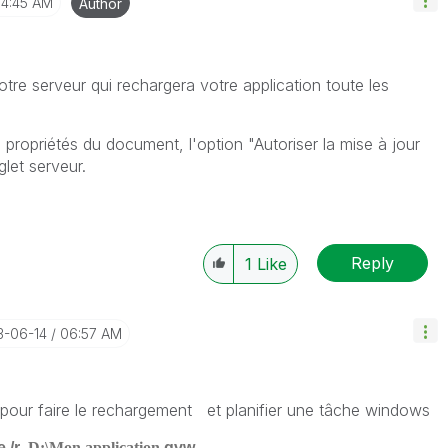
4:45 AM
Author
re serveur qui rechargera votre application toute les
s propriétés du document, l'option "Autoriser la mise à jour
let serveur.
Reply
1
Like
13-06-14
06:57 AM
 pour faire le rechargement et planifier une tâche windows
e /r
D:\Mon application
.qvw