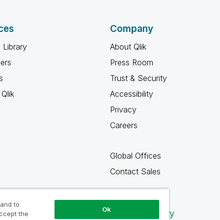
ces
Company
 Library
About Qlik
ners
Press Room
s
Trust & Security
Qlik
Accessibility
Privacy
Careers
Global Offices
Contact Sales
 and to
Ok
Qlik Community
accept the