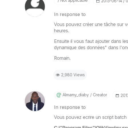
Not applicable
‎2013-06-14
0
In response to
Vous pouvez créer une tâche sur vot
heures.
Ensuite il vous faut ajouter dans le
dynamique des données" dans l'ong
Romain.
2,980 Views
Almamy_diaby
Creator
‎20
In response to
Vous pouvez ecrire un script batch
C:\"Program Files"\QlikView\qv.ex