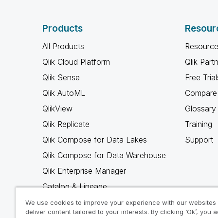
Products
Resour
All Products
Resource
Qlik Cloud Platform
Qlik Part
Qlik Sense
Free Trial
Qlik AutoML
Compare 
QlikView
Glossary
Qlik Replicate
Training
Qlik Compose for Data Lakes
Support
Qlik Compose for Data Warehouse
Qlik Enterprise Manager
Catalog & Lineage
Qlik Gold Client
We use cookies to improve your experience with our websites
deliver content tailored to your interests. By clicking ‘Ok’, you 
Why Qlik