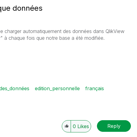
que données
le de charger automatiquement des données dans QlikView
er" à chaque fois que notre base a été modifiée.
des_données
edition_personnelle
français
Reply
0
Likes