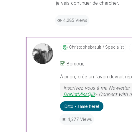
je vais continuer de chercher.
4,285 Views
Christophebraul
T
Specialist
Bonjour,
À priori, créé un favori devrait r
Inscrivez vous à ma Newletter 
DoNotMissQlik
- Connect with 
Ditto - same here!
4,277 Views