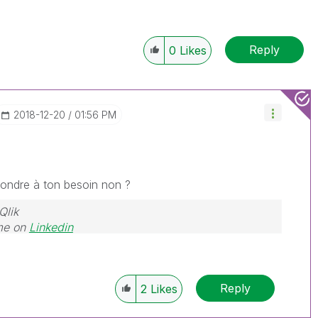
Reply
0
Likes
‎2018-12-20
01:56 PM
épondre à ton besoin non ?
Qlik
me on
Linkedin
Reply
2
Likes