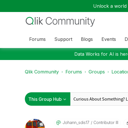
Unlock a world o
Forums
Support
Blogs
Events
D
Data Works for AI is here
Qlik Community
Forums
Groups
Locati
Johann_sdis17
Contributor III