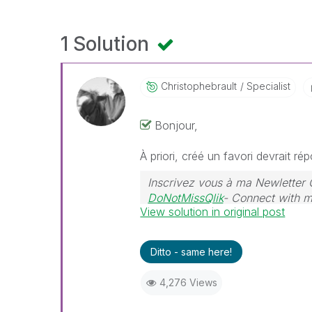
1 Solution
Christophebraul
T
Specialist
Bonjour,
À priori, créé un favori devrait r
Inscrivez vous à ma Newletter 
DoNotMissQlik
- Connect with 
View solution in original post
Ditto - same here!
4,276 Views