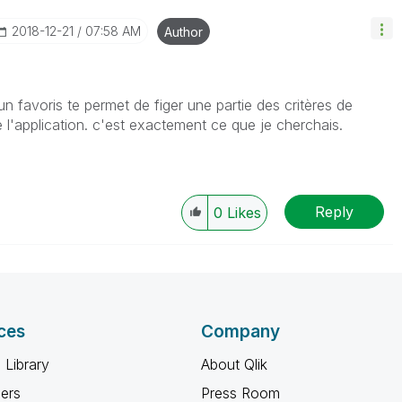
‎2018-12-21
07:58 AM
Author
un favoris te permet de figer une partie des critères de
l'application. c'est exactement ce que je cherchais.
Reply
0
Likes
ces
Company
 Library
About Qlik
ners
Press Room