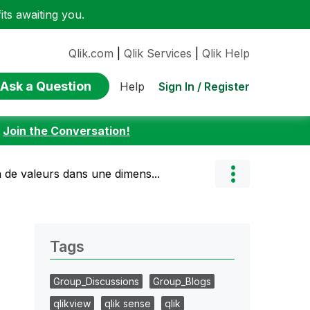
ts awaiting you.
Qlik.com
|
Qlik Services
|
Qlik Help
Ask a Question
Sign In / Register
Help
:
Join the Conversation!
n de valeurs dans une dimens...
Tags
Group_Discussions
Group_Blogs
qlikview
qlik sense
qlik