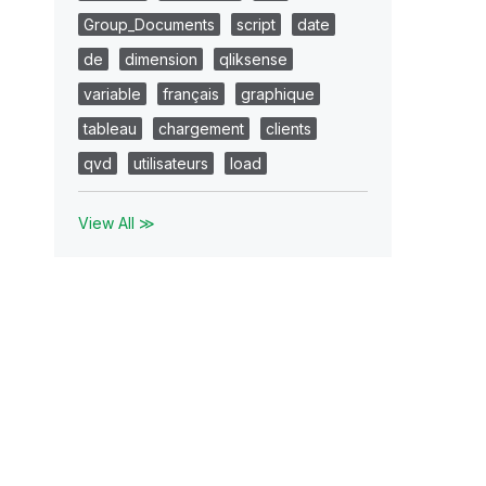
Group_Documents
script
date
de
dimension
qliksense
variable
français
graphique
tableau
chargement
clients
qvd
utilisateurs
load
View All ≫