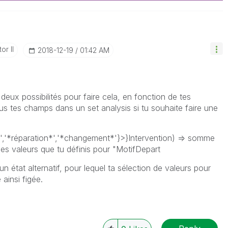
or II
‎2018-12-19
01:42 AM
 deux possibilités pour faire cela, en fonction de tes
ous tes champs dans un set analysis si tu souhaite faire une
','*réparation*','*changement*'}>}Intervention) => somme
es valeurs que tu définis pour "MotifDepart
un état alternatif, pour lequel ta sélection de valeurs pour
 ainsi figée.