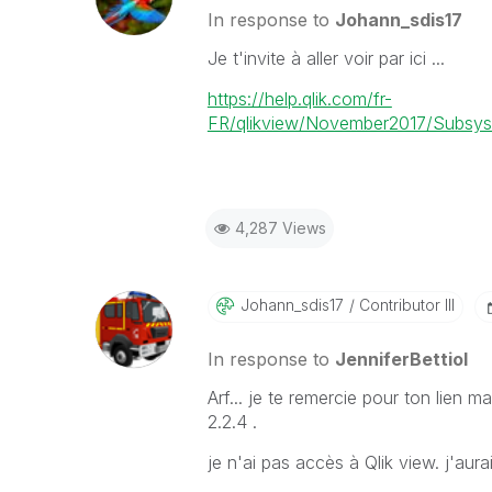
In response to
Johann_sdis17
Je t'invite à aller voir par ici ...
https://help.qlik.com/fr-
FR/qlikview/November2017/Subsyst
4,287 Views
Johann_sdis17
Contributor III
In response to
JenniferBettiol
Arf... je te remercie pour ton lien m
2.2.4 .
je n'ai pas accès à Qlik view. j'aurai