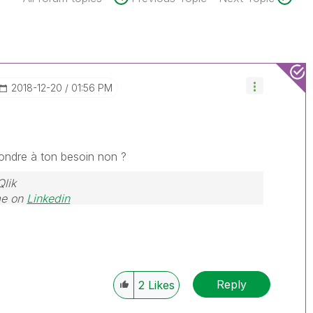
‎2018-12-20
01:56 PM
épondre à ton besoin non ?
Qlik
me on
Linkedin
Reply
2
Likes