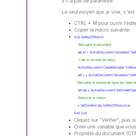
Il n'a pas de paramètre.
Le seul moyen que je voie, c'est 
CTRL + M pour ouvrir l'édi
Copier la macro suivante:
Sub SetNoOfRows()
'Récupère le paramètre
set p1 = ActiveDocument.Variables("Se
'Crée la variable de retour
ActiveDocument.CreateVariable "nbRows_
set v = ActiveDocument.Variables("nbRo
'Récupère le nombre de ligne de l'objet d
set obj = ActiveDocument.GetSheetObjec
'Retourne la valeur
v.SetContent obj.GetNoOfRows,
true
End
Sub
Cliquez sur "Vérifier", puis 
Créer une variable que vous
Propriété du document (CT