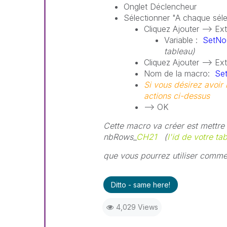
Onglet Déclencheur
Sélectionner "A chaque sélec
Cliquez Ajouter --> Ex
Variable :
SetNo
tableau)
Cliquez Ajouter --> E
Nom de la macro:
Se
Si vous désirez avoir 
actions ci-dessus
--> OK
Cette macro va créer est mettre 
nbRows_
CH21
(
l'id de votre ta
que vous pourrez utiliser comme
Ditto - same here!
4,029 Views