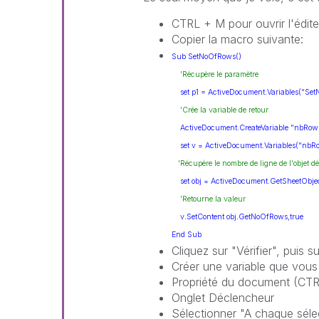
CTRL + M pour ouvrir l'édit
Copier la macro suivante:
Sub SetNoOfRows()
'Récupère le paramètre
set p1 = ActiveDocument.Variables("Set
'Crée la variable de retour
ActiveDocument.CreateVariable "nbRows_
set v = ActiveDocument.Variables("nbRow
'Récupère le nombre de ligne de l'objet dé
set obj = ActiveDocument.GetSheetObject
'Retourne la valeur
v.SetContent obj.GetNoOfRows,
true
End
Sub
Cliquez sur "Vérifier", puis 
Créer une variable que vous 
Propriété du document (CT
Onglet Déclencheur
Sélectionner "A chaque sélec