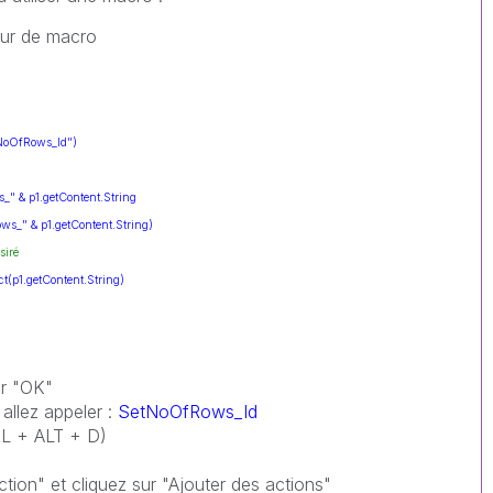
eur de macro
NoOfRows_Id")
" & p1.getContent.String
s_" & p1.getContent.String)
siré
(p1.getContent.String)
sur "OK"
allez appeler :
SetNoOfRows_Id
RL + ALT + D)
tion" et cliquez sur "Ajouter des actions"