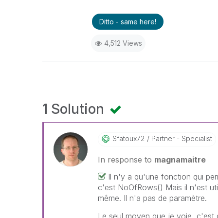
Ditto - same here!
4,512 Views
1 Solution
Sfatoux72
Partner - Specialist
In response to
magnamaitre
Il n'y a qu'une fonction qui pe
c'est NoOfRows() Mais il n'est uti
même. Il n'a pas de paramètre.
Le seul moyen que je voie, c'est d