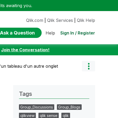
ts awaiting you.
Qlik.com
|
Qlik Services
|
Qlik Help
Ask a Question
Sign In / Register
Help
:
Join the Conversation!
'un tableau d'un autre onglet
Tags
Group_Discussions
Group_Blogs
qlikview
qlik sense
qlik