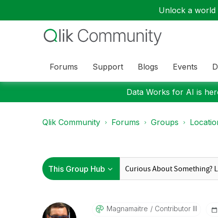
Unlock a world o
Forums
Support
Blogs
Events
D
Data Works for AI is here
Qlik Community
Forums
Groups
Locati
Magnamaitre
Contributor III