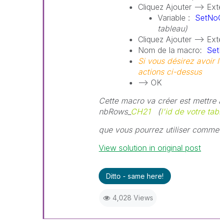
Cliquez Ajouter --> Ext
Variable :
SetNo
tableau)
Cliquez Ajouter --> E
Nom de la macro:
Se
Si vous désirez avoir 
actions ci-dessus
--> OK
Cette macro va créer est mettre 
nbRows_
CH21
(
l'id de votre tab
que vous pourrez utiliser comme
View solution in original post
Ditto - same here!
4,028 Views