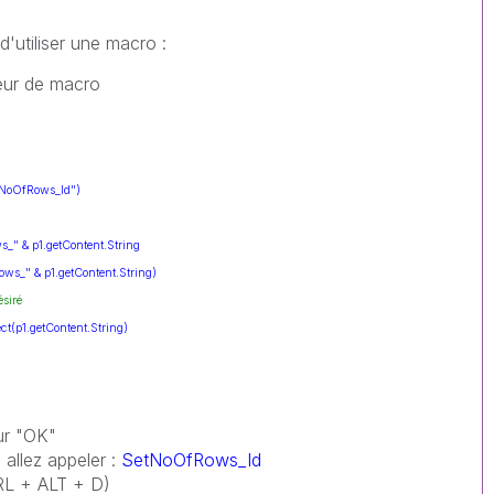
d'utiliser une macro :
teur de macro
tNoOfRows_Id")
" & p1.getContent.String
ws_" & p1.getContent.String)
ésiré
t(p1.getContent.String)
sur "OK"
 allez appeler :
SetNoOfRows_Id
RL + ALT + D)