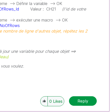
erne --> Définir la variable --> OK
OfRows_Id
Valeur : CH21
(l'id de votre
xterne --> exécuter une macro --> OK
tNoOfRows
le nombre de ligne d'autres objet, répétez les 2
à jour une variable pour chaque objet ==>
leau)
 vous voulez.
Reply
0
Likes