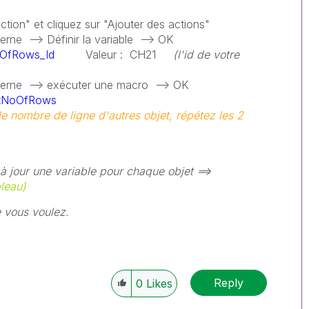
tion" et cliquez sur "Ajouter des actions"
terne --> Définir la variable --> OK
OfRows_Id
Valeur : CH21
(l'id de votre
xterne --> exécuter une macro --> OK
tNoOfRows
le nombre de ligne d'autres objet, répétez les 2
à jour une variable pour chaque objet ==>
bleau)
 vous voulez.
Reply
0
Likes