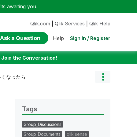
ts awaiting you.
Qlik.com
|
Qlik Services
|
Qlik Help
Ask a Question
Sign In / Register
Help
:
Join the Conversation!
pが多くなったら
Tags
Group_Discussions
Group_Documents
qlik sense