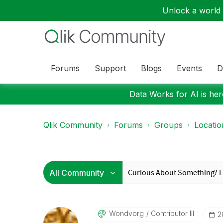
Unlock a world o
Forums
Support
Blogs
Events
D
Data Works for AI is here
Qlik Community
Forums
Groups
Locati
Wondvorg
Contributor III
‎