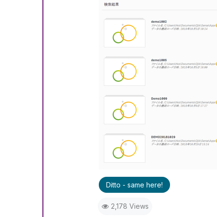
Ditto - same here!
2,178 Views