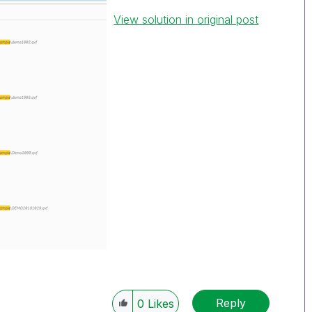
View solution in original post
Reply
0
Likes