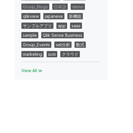
Group_Blogs
日本語
demo
qlikview
japanese
新機能
サンプルアプリ
app
saas
sample
Qlik Sense Business
Group_Events
set分析
数式
marketing
scm
クラウド
View All ≫