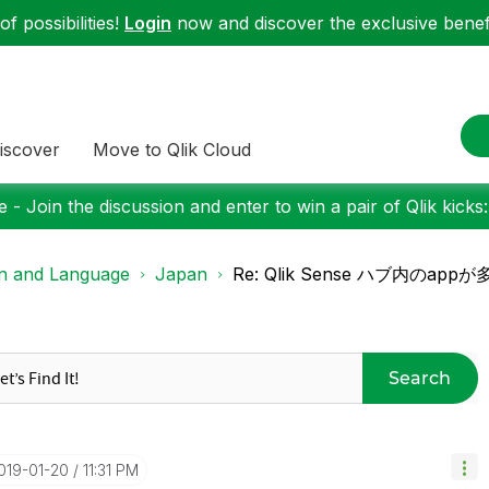
f possibilities!
Login
now and discover the exclusive benefi
iscover
Move to Qlik Cloud
 - Join the discussion and enter to win a pair of Qlik kicks
on and Language
Japan
Re: Qlik Sense ハブ内のap
Search
2019-01-20
11:31 PM