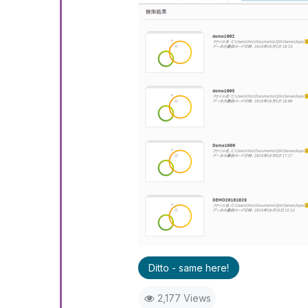
Ditto - same here!
2,177 Views