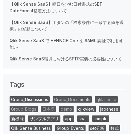
【Qlik Sense SaaS】曜日を含む日付書式のSET
DateFormat指定方法について
【Qlik Sense SaaS】ボタンの「検索条件に一致する値を選
択」の挙動について
Qlik Sense SaaS で HENNGE One を SAML 認証で利用可
能か
Qlik Sense SaaS環境におけるSFTP実装の必要性について
Tags
Group_Discussions
Group_Documents
qlik sense
Group_Blogs
日本語
demo
qlikview
japanese
新機能
サンプルアプリ
app
saas
sample
Qlik Sense Business
Group_Events
set分析
数式