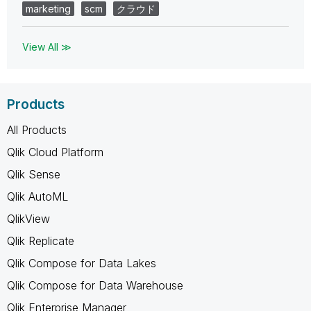
marketing
scm
クラウド
View All ≫
Products
All Products
Qlik Cloud Platform
Qlik Sense
Qlik AutoML
QlikView
Qlik Replicate
Qlik Compose for Data Lakes
Qlik Compose for Data Warehouse
Qlik Enterprise Manager