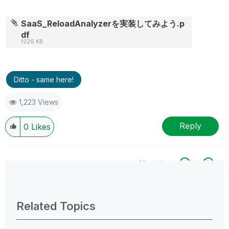
SaaS_ReloadAnalyzerを実装してみよう.p
df
1226 KB
Ditto - same here!
1,223 Views
Reply
0
Likes
All topics
0 Replies
Related Topics