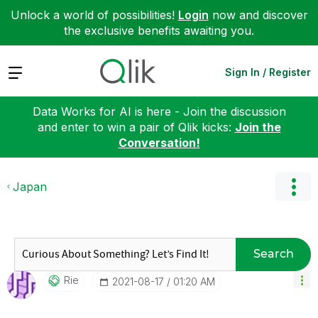
Unlock a world of possibilities!
Login
now and discover
the exclusive benefits awaiting you.
Expand
Sign In / Register
Data Works for AI is here - Join the discussion
and enter to win a pair of Qlik kicks:
Join the
Conversation!
Japan
Search
Rie
‎2021-08-17
01:20 AM