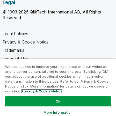
Legal
© 1993-2026 QlikTech International AB, All Rights
Reserved
Legal Policies
Privacy & Cookie Notice
Trademarks
Terms of Use
Legal Agreements
We use cookies to improve your experience with our websites
and to deliver content tailored to your interests. By clicking ‘Ok’,
Product Terms
you accept the use of additional cookies which may involve
data transmission to third parties. Refer to our Privacy & Cookie
Do not share my info
Notice or click ‘More Information’ for details on cookie usage on
our sites.
Privacy & Cookie Notice
Ok
Ask a Question
More Information