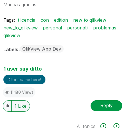
Muchas gracias.
Tags:
(licencia
con
edition
new to qlikview
new_to_qlikview
personal
personal)
problemas
qlikview
QlikView App Dev
Labels
1 user say ditto
Ditto - same here!
11,180 Views
Reply
1
Like
All topics