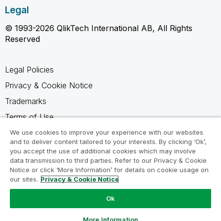
Legal
© 1993-2026 QlikTech International AB, All Rights
Reserved
Legal Policies
Privacy & Cookie Notice
Trademarks
Terms of Use
Legal Agreements
We use cookies to improve your experience with our websites
and to deliver content tailored to your interests. By clicking ‘Ok’,
Product Terms
you accept the use of additional cookies which may involve
data transmission to third parties. Refer to our Privacy & Cookie
Do not share my info
Notice or click ‘More Information’ for details on cookie usage on
our sites.
Privacy & Cookie Notice
Ok
Ask a Question
More Information