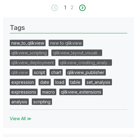
1
2
Tags
new_to_qlikview
new to qlikview
qlikview_scripting
qlikview_layout_visuali…
qlikview_deployment
qlikview_creating_analy…
qlikview
script
chart
qlikview_publisher
expression
date
load
table
set_analysis
expressions
macro
qlikview_extensions
analysis
scripting
View All ≫