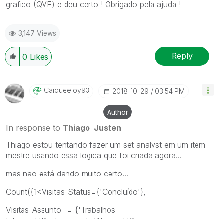
grafico (QVF) e deu certo ! Obrigado pela ajuda !
3,147 Views
Reply
0
Likes
Caiqueeloy93
‎2018-10-29
03:54 PM
Author
In response to
Thiago_Justen_
Thiago estou tentando fazer um set analyst em um item
mestre usando essa logica que foi criada agora...
mas não está dando muito certo...
Count({1<Visitas_Status={'Concluído'},
Visitas_Assunto -= {'Trabalhos