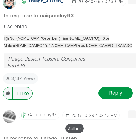
Thiago_Justen_
‎2018-10-29
02:30 PM
In response to
caiqueeloy93
Use então:
NOME_CAMPO
If(IsNull(NOME_CAMPO) or Len(Trim(
))=0 or
Match(NOME_CAMPO,'-'), 1,NOME_CAMPO) as NOME_CAMPO_TRATADO
Thiago Justen Teixeira Gonçalves
Farol BI
WhatsApp: 24 98152-1675
3,147 Views
Skype: justen.thiago
Reply
1
Like
Caiqueeloy93
‎2018-10-29
02:43 PM
Author
In response to
Thiago_Justen_