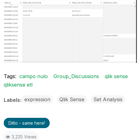
Tags:
campo nulo
Group_Discussions
qlik sense
qliksense etl
expression
Qlik Sense
Set Analysis
Labels
Ditto - same here!
3,225 Views