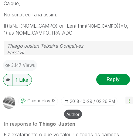
Caique,
No script eu faria assim:
If(IsNull(NOME_CAMPO) or Len(Trim(
))=0,
NOME_CAMPO
1) as NOME_CAMPO_TRATADO
Thiago Justen Teixeira Gonçalves
Farol BI
WhatsApp: 24 98152-1675
3,147 Views
Skype: justen.thiago
Reply
1
Like
Caiqueeloy93
‎2018-10-29
02:26 PM
Author
In response to
Thiago_Justen_
Fiz exatamente o que vc falou ! e todos os campos