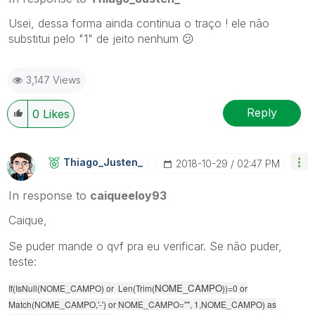
Usei, dessa forma ainda continua o traço ! ele não
substitui pelo "1" de jeito nenhum
😕
3,147 Views
Reply
0
Likes
Thiago_Justen_
‎2018-10-29
02:47 PM
In response to
caiqueeloy93
Caique,
Se puder mande o qvf pra eu verificar. Se não puder,
teste:
NOME_CAMPO
If(IsNull(NOME_CAMPO) or Len(Trim(
))=0 or
Match(NOME_CAMPO,'-') or NOME_CAMPO="",
1,NOME_CAMPO) as