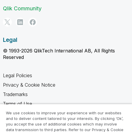
Qlik Community
Legal
© 1993-2026 QlikTech International AB, All Rights
Reserved
Legal Policies
Privacy & Cookie Notice
Trademarks
Terms of Use
Legal Agreements
We use cookies to improve your experience with our websites
and to deliver content tailored to your interests. By clicking ‘Ok’,
Product Terms
you accept the use of additional cookies which may involve
data transmission to third parties. Refer to our Privacy & Cookie
Do not share my info