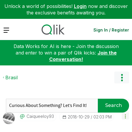
Unlock a world of possibilities!
Login
now and discover
the exclusive benefits awaiting you.
Expand
Sign In / Register
Data Works for AI is here - Join the discussion
and enter to win a pair of Qlik kicks:
Join the
Conversation!
Brasil
Search
Caiqueeloy93
‎2018-10-29
02:03 PM