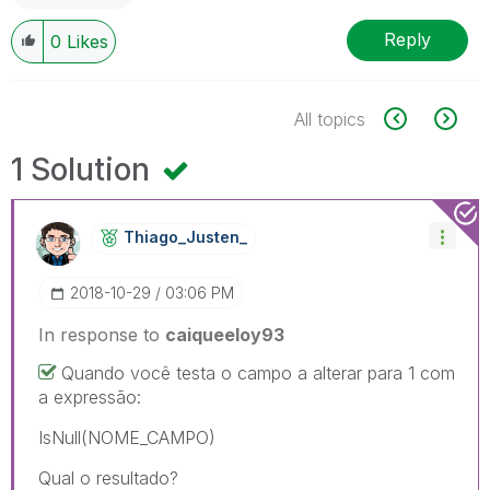
Reply
0
Likes
All topics
1 Solution
Thiago_Justen_
‎2018-10-29
03:06 PM
In response to
caiqueeloy93
Quando você testa o campo a alterar para 1 com
a expressão:
IsNull(NOME_CAMPO)
Qual o resultado?