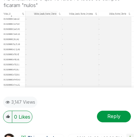
ficaram "nulos"
3,147 Views
Reply
0
Likes