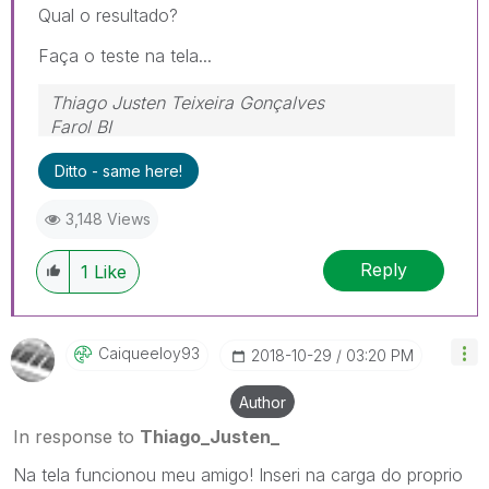
Qual o resultado?
Faça o teste na tela...
Thiago Justen Teixeira Gonçalves
Farol BI
WhatsApp: 24 98152-1675
Ditto - same here!
Skype: justen.thiago
3,148 Views
Reply
1
Like
Caiqueeloy93
‎2018-10-29
03:20 PM
Author
In response to
Thiago_Justen_
Na tela funcionou meu amigo! Inseri na carga do proprio