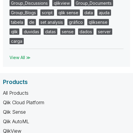
Group_Discussions
qlikview
Group_Documents
Group_Blogs
script
qlik sense
data
ajuda
tabela
de
set analysis
gráfico
qliksense
qlik
duvidas
datas
sense
dados
server
carga
View All ≫
Products
All Products
Qlik Cloud Platform
Qlik Sense
Qlik AutoML
QlikView