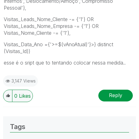
Internos','Deslocamento/Almoço','Compromisso
Pessoal'},
Visitas_Leads_Nome_Cliente -= {'1'} OR
Visitas_Leads_Nome_Empresa -= {'1'} OR
Visitas_Nome_Cliente -= {'1'},
Visitas_Data_Ano ={'>=$(vAnoAtual)'}>} distinct
(Visitas_Id))
esse é o sript que to tentando colocar nessa medida..
3,147 Views
Reply
0
Likes
Tags