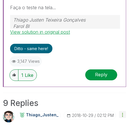
Faça o teste na tela...
Thiago Justen Teixeira Gonçalves
Farol BI
View solution in original post
WhatsApp: 24 98152-1675
Skype: justen.thiago
Ditto - same here!
3,147 Views
Reply
1
Like
9 Replies
Thiago_Justen_
‎2018-10-29
02:12 PM