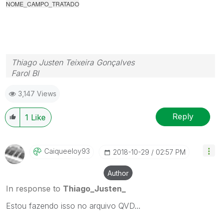
NOME_CAMPO_TRATADO
Thiago Justen Teixeira Gonçalves
Farol BI
WhatsApp: 24 98152-1675
3,147 Views
Skype: justen.thiago
Reply
1
Like
Caiqueeloy93
‎2018-10-29
02:57 PM
Author
In response to
Thiago_Justen_
Estou fazendo isso no arquivo QVD...