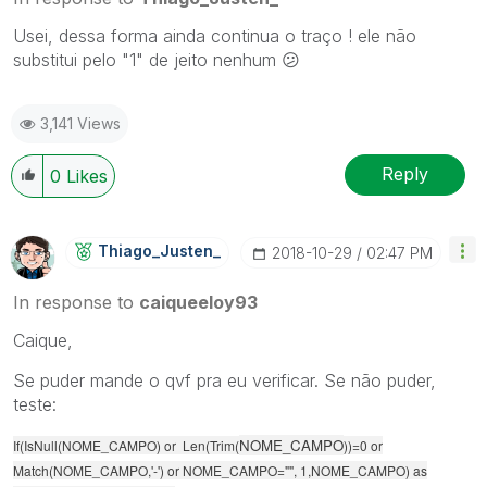
Usei, dessa forma ainda continua o traço ! ele não
substitui pelo "1" de jeito nenhum
😕
3,141 Views
Reply
0
Likes
Thiago_Justen_
‎2018-10-29
02:47 PM
In response to
caiqueeloy93
Caique,
Se puder mande o qvf pra eu verificar. Se não puder,
teste:
NOME_CAMPO
If(IsNull(NOME_CAMPO) or Len(Trim(
))=0 or
Match(NOME_CAMPO,'-') or NOME_CAMPO="",
1,NOME_CAMPO) as