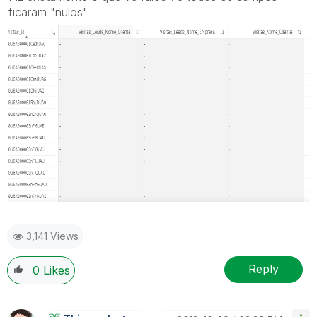
ficaram "nulos"
3,141 Views
Reply
0
Likes