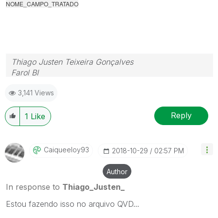
NOME_CAMPO_TRATADO
Thiago Justen Teixeira Gonçalves
Farol BI
WhatsApp: 24 98152-1675
3,141 Views
Skype: justen.thiago
Reply
1
Like
Caiqueeloy93
‎2018-10-29
02:57 PM
Author
In response to
Thiago_Justen_
Estou fazendo isso no arquivo QVD...