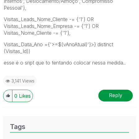
Internos','Deslocamento/Almoço','Compromisso
Pessoal'},
Visitas_Leads_Nome_Cliente -= {'1'} OR
Visitas_Leads_Nome_Empresa -= {'1'} OR
Visitas_Nome_Cliente -= {'1'},
Visitas_Data_Ano ={'>=$(vAnoAtual)'}>} distinct
(Visitas_Id))
esse é o sript que to tentando colocar nessa medida..
3,141 Views
Reply
0
Likes
Tags