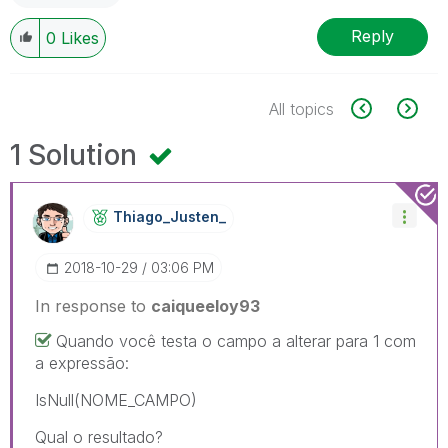
Reply
0
Likes
All topics
1 Solution
Thiago_Justen_
‎2018-10-29
03:06 PM
In response to
caiqueeloy93
Quando você testa o campo a alterar para 1 com
a expressão:
IsNull(NOME_CAMPO)
Qual o resultado?