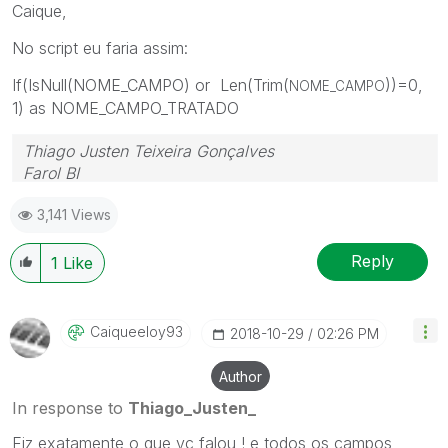
Caique,
No script eu faria assim:
If(IsNull(NOME_CAMPO) or Len(Trim(
))=0,
NOME_CAMPO
1) as NOME_CAMPO_TRATADO
Thiago Justen Teixeira Gonçalves
Farol BI
WhatsApp: 24 98152-1675
3,141 Views
Skype: justen.thiago
Reply
1
Like
Caiqueeloy93
‎2018-10-29
02:26 PM
Author
In response to
Thiago_Justen_
Fiz exatamente o que vc falou ! e todos os campos