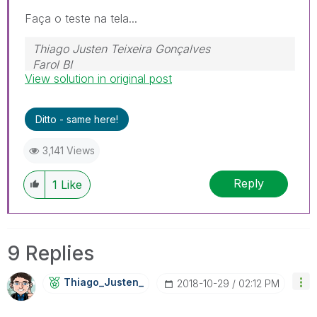
Faça o teste na tela...
Thiago Justen Teixeira Gonçalves
Farol BI
View solution in original post
WhatsApp: 24 98152-1675
Skype: justen.thiago
Ditto - same here!
3,141 Views
Reply
1
Like
9 Replies
Thiago_Justen_
‎2018-10-29
02:12 PM