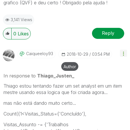
grafico (QVF) e deu certo ! Obrigado pela ajuda !
3,141 Views
Reply
0
Likes
Caiqueeloy93
‎2018-10-29
03:54 PM
Author
In response to
Thiago_Justen_
Thiago estou tentando fazer um set analyst em um item
mestre usando essa logica que foi criada agora...
mas não está dando muito certo...
Count({1<Visitas_Status={'Concluído'},
Visitas_Assunto -= {'Trabalhos