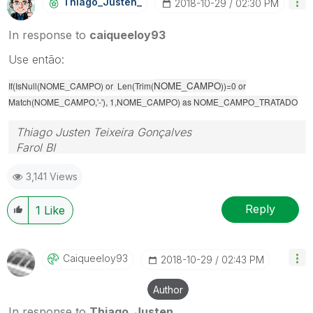
Thiago_Justen_
‎2018-10-29
02:30 PM
In response to
caiqueeloy93
Use então:
NOME_CAMPO
If(IsNull(NOME_CAMPO) or Len(Trim(
))=0 or
Match(NOME_CAMPO,'-'), 1,NOME_CAMPO) as NOME_CAMPO_TRATADO
Thiago Justen Teixeira Gonçalves
Farol BI
WhatsApp: 24 98152-1675
3,141 Views
Skype: justen.thiago
Reply
1
Like
Caiqueeloy93
‎2018-10-29
02:43 PM
Author
In response to
Thiago_Justen_