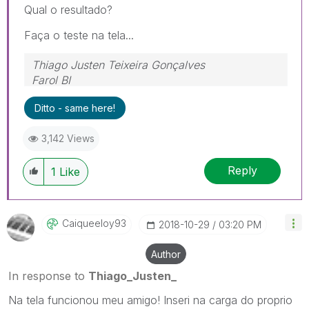
Qual o resultado?
Faça o teste na tela...
Thiago Justen Teixeira Gonçalves
Farol BI
WhatsApp: 24 98152-1675
Ditto - same here!
Skype: justen.thiago
3,142 Views
Reply
1
Like
Caiqueeloy93
‎2018-10-29
03:20 PM
Author
In response to
Thiago_Justen_
Na tela funcionou meu amigo! Inseri na carga do proprio