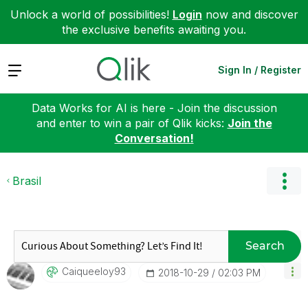
Unlock a world of possibilities!
Login
now and discover
the exclusive benefits awaiting you.
Expand
Sign In / Register
Data Works for AI is here - Join the discussion
and enter to win a pair of Qlik kicks:
Join the
Conversation!
Brasil
Search
Caiqueeloy93
‎2018-10-29
02:03 PM