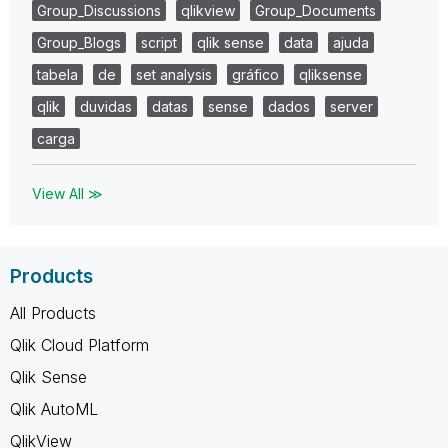
Group_Discussions
qlikview
Group_Documents
Group_Blogs
script
qlik sense
data
ajuda
tabela
de
set analysis
gráfico
qliksense
qlik
duvidas
datas
sense
dados
server
carga
View All ≫
Products
All Products
Qlik Cloud Platform
Qlik Sense
Qlik AutoML
QlikView