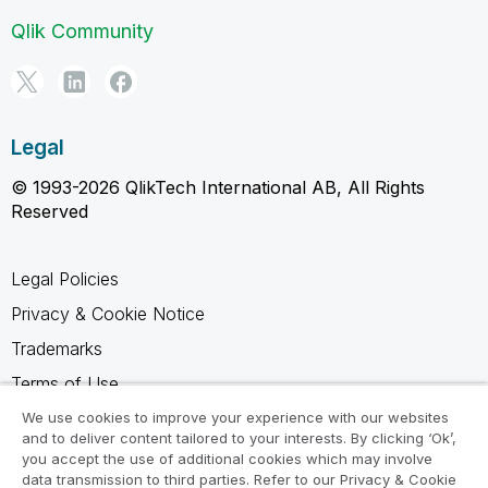
Qlik Community
Legal
© 1993-2026 QlikTech International AB, All Rights
Reserved
Legal Policies
Privacy & Cookie Notice
Trademarks
Terms of Use
Legal Agreements
We use cookies to improve your experience with our websites
and to deliver content tailored to your interests. By clicking ‘Ok’,
Product Terms
you accept the use of additional cookies which may involve
data transmission to third parties. Refer to our Privacy & Cookie
Do not share my info