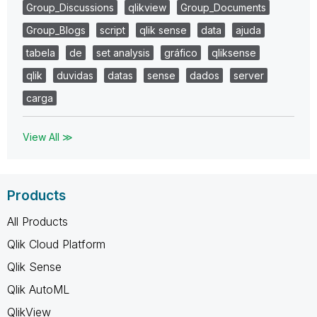
Group_Discussions
qlikview
Group_Documents
Group_Blogs
script
qlik sense
data
ajuda
tabela
de
set analysis
gráfico
qliksense
qlik
duvidas
datas
sense
dados
server
carga
View All ≫
Products
All Products
Qlik Cloud Platform
Qlik Sense
Qlik AutoML
QlikView