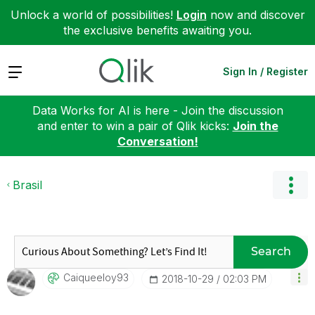
Unlock a world of possibilities!
Login
now and discover
the exclusive benefits awaiting you.
Expand
Sign In / Register
Data Works for AI is here - Join the discussion
and enter to win a pair of Qlik kicks:
Join the
Conversation!
Brasil
Search
Caiqueeloy93
‎2018-10-29
02:03 PM