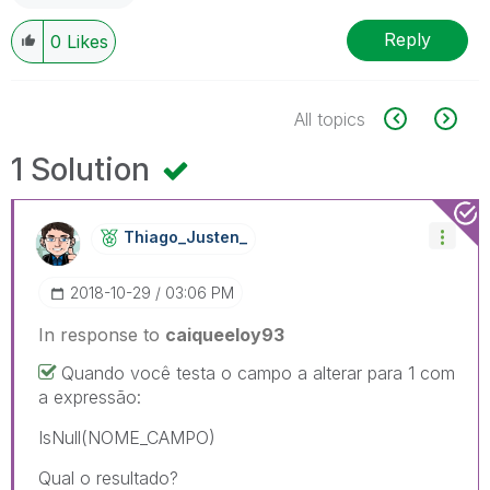
Reply
0
Likes
All topics
1 Solution
Thiago_Justen_
‎2018-10-29
03:06 PM
In response to
caiqueeloy93
Quando você testa o campo a alterar para 1 com
a expressão:
IsNull(NOME_CAMPO)
Qual o resultado?