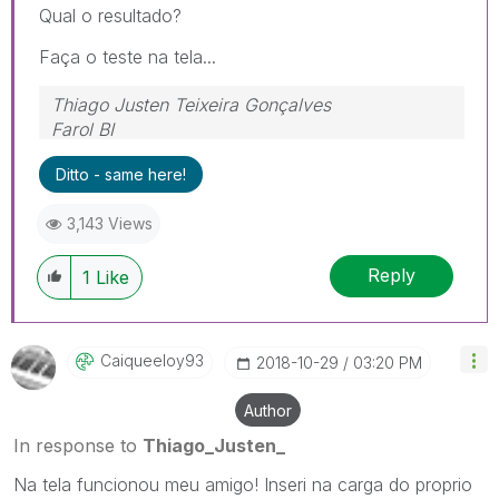
Qual o resultado?
Faça o teste na tela...
Thiago Justen Teixeira Gonçalves
Farol BI
WhatsApp: 24 98152-1675
Ditto - same here!
Skype: justen.thiago
3,143 Views
Reply
1
Like
Caiqueeloy93
‎2018-10-29
03:20 PM
Author
In response to
Thiago_Justen_
Na tela funcionou meu amigo! Inseri na carga do proprio