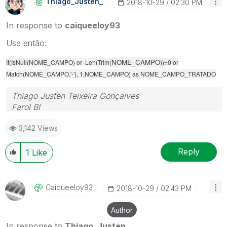
Thiago_Justen_
‎2018-10-29
02:30 PM
In response to
caiqueeloy93
Use então:
NOME_CAMPO
If(IsNull(NOME_CAMPO) or Len(Trim(
))=0 or
Match(NOME_CAMPO,'-'), 1,NOME_CAMPO) as NOME_CAMPO_TRATADO
Thiago Justen Teixeira Gonçalves
Farol BI
WhatsApp: 24 98152-1675
3,142 Views
Skype: justen.thiago
Reply
1
Like
Caiqueeloy93
‎2018-10-29
02:43 PM
Author
In response to
Thiago_Justen_