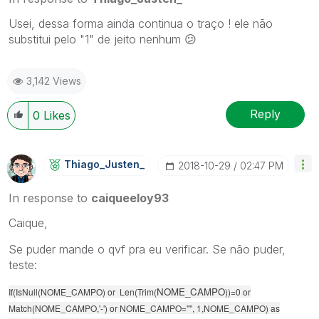
Usei, dessa forma ainda continua o traço ! ele não
substitui pelo "1" de jeito nenhum
😕
3,142 Views
Reply
0
Likes
Thiago_Justen_
‎2018-10-29
02:47 PM
In response to
caiqueeloy93
Caique,
Se puder mande o qvf pra eu verificar. Se não puder,
teste:
NOME_CAMPO
If(IsNull(NOME_CAMPO) or Len(Trim(
))=0 or
Match(NOME_CAMPO,'-') or NOME_CAMPO="",
1,NOME_CAMPO) as