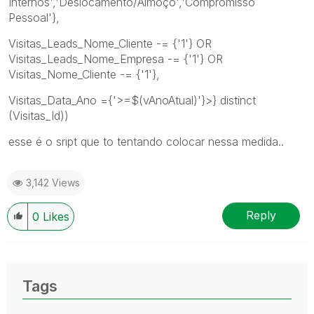
Internos','Deslocamento/Almoço','Compromisso
Pessoal'},
Visitas_Leads_Nome_Cliente -= {'1'} OR
Visitas_Leads_Nome_Empresa -= {'1'} OR
Visitas_Nome_Cliente -= {'1'},
Visitas_Data_Ano ={'>=$(vAnoAtual)'}>} distinct
(Visitas_Id))
esse é o sript que to tentando colocar nessa medida..
3,142 Views
Reply
0
Likes
Tags