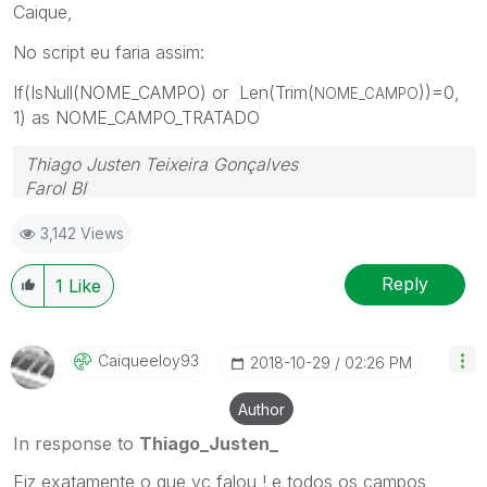
Caique,
No script eu faria assim:
If(IsNull(NOME_CAMPO) or Len(Trim(
))=0,
NOME_CAMPO
1) as NOME_CAMPO_TRATADO
Thiago Justen Teixeira Gonçalves
Farol BI
WhatsApp: 24 98152-1675
3,142 Views
Skype: justen.thiago
Reply
1
Like
Caiqueeloy93
‎2018-10-29
02:26 PM
Author
In response to
Thiago_Justen_
Fiz exatamente o que vc falou ! e todos os campos