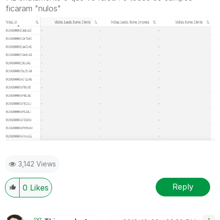
ficaram "nulos"
3,142 Views
Reply
0
Likes