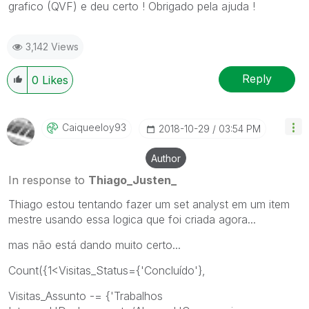
grafico (QVF) e deu certo ! Obrigado pela ajuda !
3,142 Views
Reply
0
Likes
Caiqueeloy93
‎2018-10-29
03:54 PM
Author
In response to
Thiago_Justen_
Thiago estou tentando fazer um set analyst em um item
mestre usando essa logica que foi criada agora...
mas não está dando muito certo...
Count({1<Visitas_Status={'Concluído'},
Visitas_Assunto -= {'Trabalhos