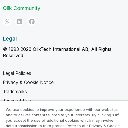
Qlik Community
Legal
© 1993-2026 QlikTech International AB, All Rights
Reserved
Legal Policies
Privacy & Cookie Notice
Trademarks
Terms of Use
Legal Agreements
We use cookies to improve your experience with our websites
and to deliver content tailored to your interests. By clicking ‘Ok’,
Product Terms
you accept the use of additional cookies which may involve
data transmission to third parties. Refer to our Privacy & Cookie
Do not share my info