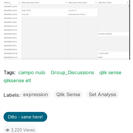
Tags:
campo nulo
Group_Discussions
qlik sense
qliksense etl
expression
Qlik Sense
Set Analysis
Labels
Ditto - same here!
3,220 Views