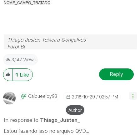
NOME_CAMPO_TRATADO
Thiago Justen Teixeira Gonçalves
Farol BI
WhatsApp: 24 98152-1675
3,142 Views
Skype: justen.thiago
Reply
1
Like
Caiqueeloy93
‎2018-10-29
02:57 PM
Author
In response to
Thiago_Justen_
Estou fazendo isso no arquivo QVD...