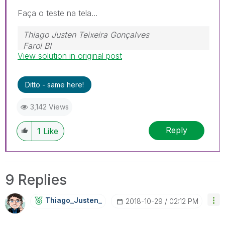
Faça o teste na tela...
Thiago Justen Teixeira Gonçalves
Farol BI
View solution in original post
WhatsApp: 24 98152-1675
Skype: justen.thiago
Ditto - same here!
3,142 Views
Reply
1
Like
9 Replies
Thiago_Justen_
‎2018-10-29
02:12 PM