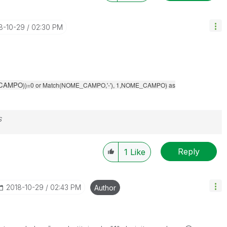
18-10-29
02:30 PM
CAMPO
))=0 or Match(NOME_CAMPO,'-'), 1,NOME_CAMPO) as
s
Reply
1
Like
‎2018-10-29
02:43 PM
Author