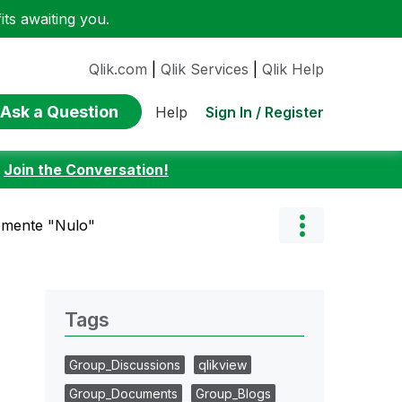
ts awaiting you.
Qlik.com
|
Qlik Services
|
Qlik Help
Ask a Question
Sign In / Register
Help
:
Join the Conversation!
emente "Nulo"
Tags
Group_Discussions
qlikview
Group_Documents
Group_Blogs