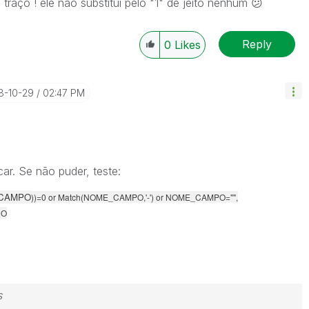
traço ! ele não substitui pelo "1" de jeito nenhum
😕
Reply
0
Likes
18-10-29
02:47 PM
ar. Se não puder, teste:
CAMPO
))=0 or Match(NOME_CAMPO,'-') or NOME_CAMPO="",
DO
s