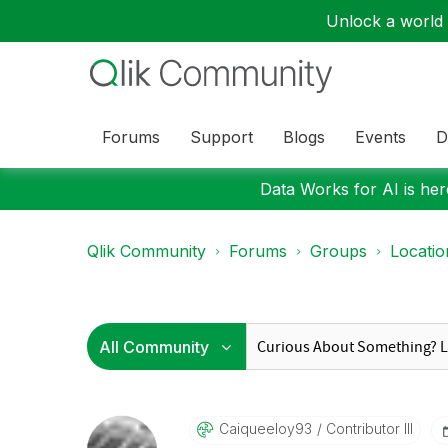
Unlock a world o
Forums
Support
Blogs
Events
D
Data Works for AI is here
Qlik Community
Forums
Groups
Locati
Caiqueeloy93
Contributor III