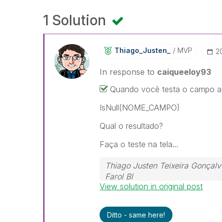
1 Solution
Thiago_Justen_
MVP
‎
In response to
caiqueeloy93
Quando você testa o campo a a
IsNull(NOME_CAMPO)
Qual o resultado?
Faça o teste na tela...
Thiago Justen Teixeira Gonçalv
Farol BI
View solution in original post
WhatsApp: 24 98152-1675
Skype: justen.thiago
Ditto - same here!