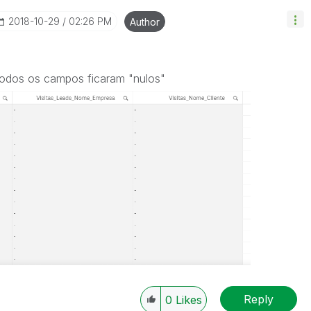
‎2018-10-29
02:26 PM
Author
 todos os campos ficaram "nulos"
Reply
0
Likes