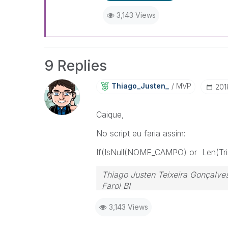
3,143 Views
9 Replies
Thiago_Justen_
MVP
‎20
Caique,
No script eu faria assim:
If(IsNull(NOME_CAMPO) or Len(Tr
Thiago Justen Teixeira Gonçalve
Farol BI
WhatsApp: 24 98152-1675
3,143 Views
Skype: justen.thiago