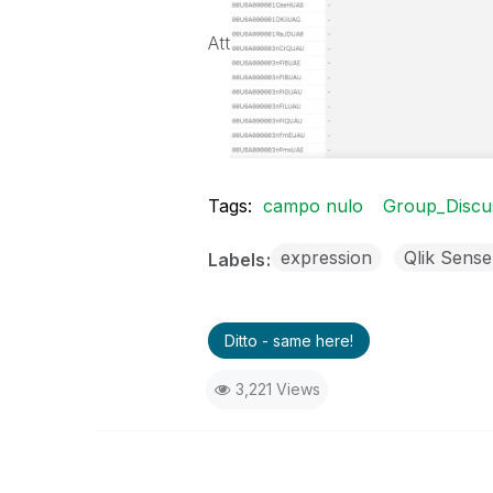
Att
Tags:
campo nulo
Group_Discu
expression
Qlik Sense
Labels
Ditto - same here!
3,221 Views