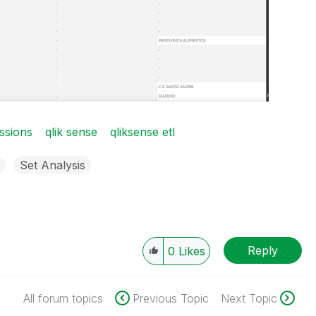
ssions
qlik sense
qliksense etl
Set Analysis
Reply
0
Likes
All forum topics
Previous Topic
Next Topic