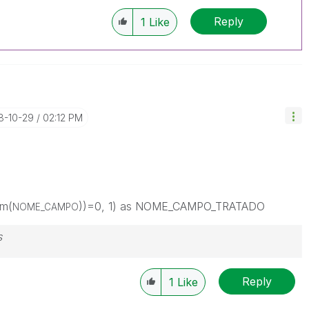
Reply
1
Like
18-10-29
02:12 PM
im(
))=0, 1) as NOME_CAMPO_TRATADO
NOME_CAMPO
s
Reply
1
Like