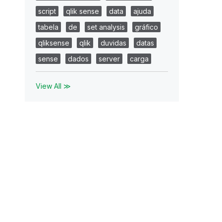
script
qlik sense
data
ajuda
tabela
de
set analysis
gráfico
qliksense
qlik
duvidas
datas
sense
dados
server
carga
View All ≫