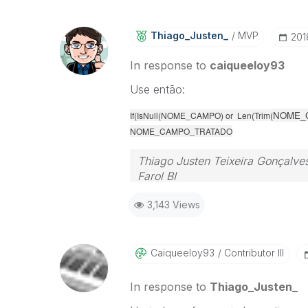
Thiago_Justen_
MVP
‎20
In response to
caiqueeloy93
Use então:
NOME_
If(IsNull(NOME_CAMPO) or Len(Trim(
NOME_CAMPO_TRATADO
Thiago Justen Teixeira Gonçalve
Farol BI
WhatsApp: 24 98152-1675
3,143 Views
Skype: justen.thiago
Caiqueeloy93
Contributor III
In response to
Thiago_Justen_