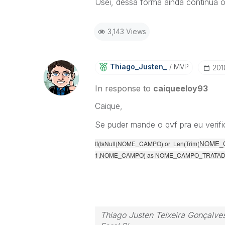
Usei, dessa forma ainda continua o 
3,143 Views
Thiago_Justen_
MVP
‎20
In response to
caiqueeloy93
Caique,
Se puder mande o qvf pra eu verific
NOME_
If(IsNull(NOME_CAMPO) or Len(Trim(
1,NOME_CAMPO) as NOME_CAMPO_TRATA
Thiago Justen Teixeira Gonçalve