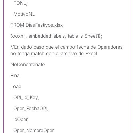
FDNL,
MotivoNL
FROM DiasFestivos.xlsx
(ooxml, embedded labels, table is Sheet1);
//En dado caso que el campo fecha de Operadores
no tenga match con el archivo de Excel
NoConcatenate
Final:
Load
OPI_Id_Key,
Oper_FechaOPI,
IdOper,
Oper_NombreOper,