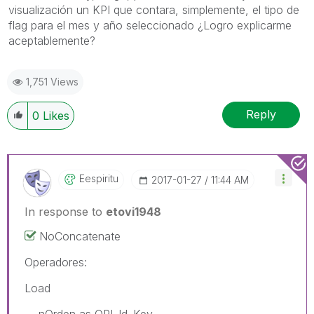
visualización un KPI que contara, simplemente, el tipo de
flag para el mes y año seleccionado ¿Logro explicarme
aceptablemente?
1,751 Views
Reply
0
Likes
Eespiritu
‎2017-01-27
11:44 AM
In response to
etovi1948
NoConcatenate
Operadores:
Load
nOrden as OPI_Id_Key,