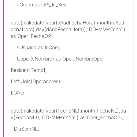
nOrden as OPI_Id_Key,
date(makedate(year(dAudFechaHora),month(dAudF
echaHora),day(dAudFechaHora)),'DD-MM-YYYY')
as Oper_FechaOPI,
sUsuario as IdOper,
Upper(sNombre) as Oper_NombreOper
Resident Temp1;
Left Join(Operadores)
LOAD
date(makedate(year(FechaNL),month(FechaNL),da
y(FechaNL)),'DD-MM-YYYY') as Oper_FechaOPI,
DiaSemNL,