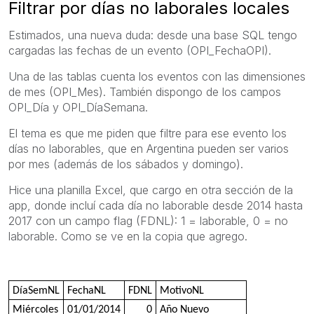
Filtrar por días no laborales locales
Estimados, una nueva duda: desde una base SQL tengo
cargadas las fechas de un evento (OPI_FechaOPI).
Una de las tablas cuenta los eventos con las dimensiones
de mes (OPI_Mes). También dispongo de los campos
OPI_Día y OPI_DíaSemana.
El tema es que me piden que filtre para ese evento los
días no laborables, que en Argentina pueden ser varios
por mes (además de los sábados y domingo).
Hice una planilla Excel, que cargo en otra sección de la
app, donde incluí cada día no laborable desde 2014 hasta
2017 con un campo flag (FDNL): 1 = laborable, 0 = no
laborable. Como se ve en la copia que agrego.
DíaSemNL
FechaNL
FDNL
MotivoNL
Miércoles
01/01/2014
0
Año Nuevo