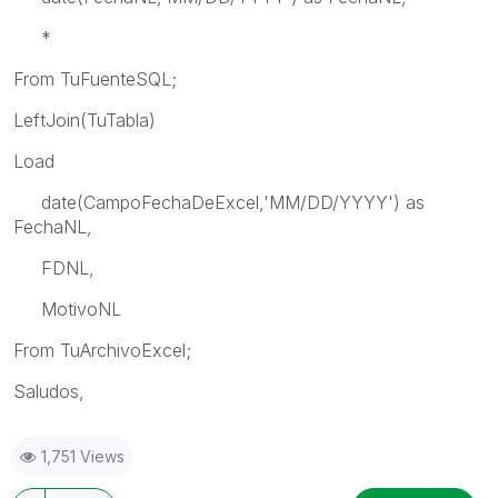
*
From TuFuenteSQL;
LeftJoin(TuTabla)
Load
date(CampoFechaDeExcel,'MM/DD/YYYY') as
FechaNL,
FDNL,
MotivoNL
From TuArchivoExcel;
Saludos,
1,751 Views