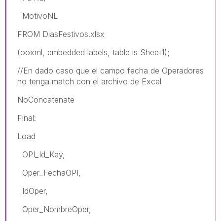
MotivoNL
FROM DiasFestivos.xlsx
(ooxml, embedded labels, table is Sheet1);
//En dado caso que el campo fecha de Operadores
no tenga match con el archivo de Excel
NoConcatenate
Final:
Load
OPI_Id_Key,
Oper_FechaOPI,
IdOper,
Oper_NombreOper,