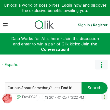
Unlock a world of possibilities!
Login
now and discover
the exclusive benefits awaiting you.
Expand
Sign In / Register
Data Works for AI is here - Join the discussion
and enter to win a pair of Qlik kicks:
Join the
Conversation!
Español
Search
Etovi1948
‎2017-01-25
12:22 PM