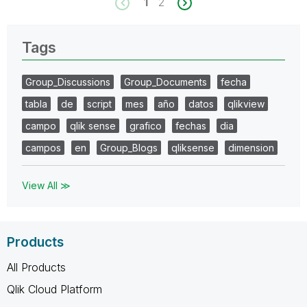
1
2
Tags
Group_Discussions
Group_Documents
fecha
tabla
de
script
mes
año
datos
qlikview
campo
qlik sense
grafico
fechas
dia
campos
en
Group_Blogs
qliksense
dimension
View All ≫
Products
All Products
Qlik Cloud Platform