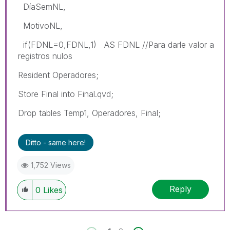
DíaSemNL,
MotivoNL,
if(FDNL=0,FDNL,1) AS FDNL //Para darle valor a
registros nulos
Resident Operadores;
Store Final into Final.qvd;
Drop tables Temp1, Operadores, Final;
Ditto - same here!
1,752 Views
Reply
0
Likes