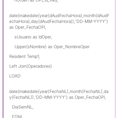
date(makedate(year(dAudFechaHora),month(dAudF
echaHora),day(dAudFechaHora)),'DD-MM-YYYY')
as Oper_FechaOPI,
sUsuario as IdOper,
Upper(sNombre) as Oper_NombreOper
Resident Temp1;
Left Join(Operadores)
LOAD
date(makedate(year(FechaNL),month(FechaNL),da
y(FechaNL)),'DD-MM-YYYY') as Oper_FechaOPI,
DiaSemNL,
FDNL,