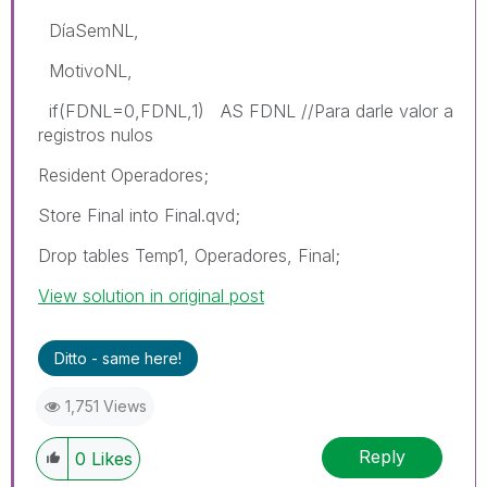
DíaSemNL,
MotivoNL,
if(FDNL=0,FDNL,1) AS FDNL //Para darle valor a
registros nulos
Resident Operadores;
Store Final into Final.qvd;
Drop tables Temp1, Operadores, Final;
View solution in original post
Ditto - same here!
1,751 Views
Reply
0
Likes