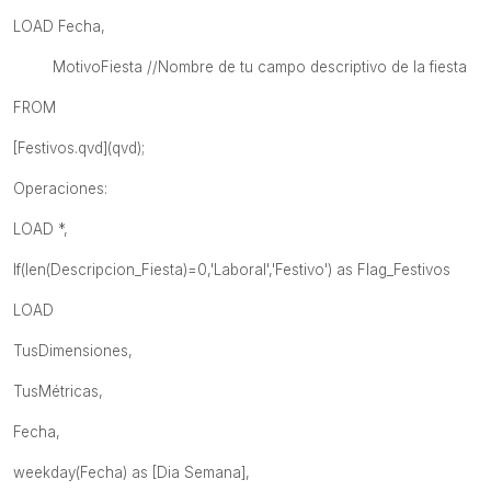
LOAD Fecha,
MotivoFiesta //Nombre de tu campo descriptivo de la fiesta
FROM
[Festivos.qvd](qvd);
Operaciones:
LOAD *,
If(len(Descripcion_Fiesta)=0,'Laboral','Festivo') as Flag_Festivos
LOAD
TusDimensiones,
TusMétricas,
Fecha,
weekday(Fecha) as [Dia Semana],