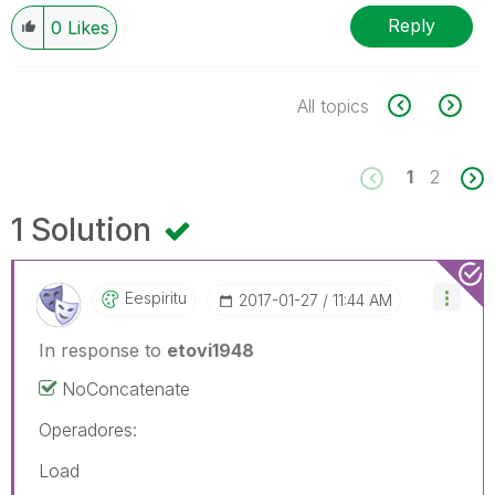
Reply
0
Likes
All topics
1
2
1 Solution
Eespiritu
‎2017-01-27
11:44 AM
In response to
etovi1948
NoConcatenate
Operadores:
Load