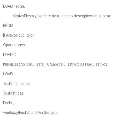
LOAD Fecha,
MotivoFiesta //Nombre de tu campo descriptivo de la fiesta
FROM
[Festivos.qvd](qvd);
Operaciones:
LOAD *,
If(len(Descripcion_Fiesta)=0,'Laboral','Festivo') as Flag_Festivos
LOAD
TusDimensiones,
TusMétricas,
Fecha,
weekday(Fecha) as [Dia Semana],