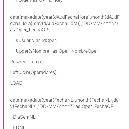
date(makedate(year(dAudFechaHora),month(dAudF
echaHora),day(dAudFechaHora)),'DD-MM-YYYY')
as Oper_FechaOPI,
sUsuario as IdOper,
Upper(sNombre) as Oper_NombreOper
Resident Temp1;
Left Join(Operadores)
LOAD
date(makedate(year(FechaNL),month(FechaNL),da
y(FechaNL)),'DD-MM-YYYY') as Oper_FechaOPI,
DiaSemNL,
FDNL,