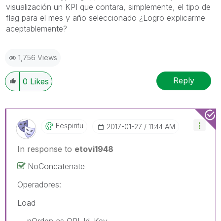
visualización un KPI que contara, simplemente, el tipo de
flag para el mes y año seleccionado ¿Logro explicarme
aceptablemente?
1,756 Views
Reply
0
Likes
Eespiritu
‎2017-01-27
11:44 AM
In response to
etovi1948
NoConcatenate
Operadores:
Load
nOrden as OPI_Id_Key,