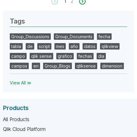
1
2
Tags
Group_Discussions
Group_Documents
fecha
tabla
de
script
mes
año
datos
qlikview
campo
qlik sense
grafico
fechas
dia
campos
en
Group_Blogs
qliksense
dimension
View All ≫
Products
All Products
Qlik Cloud Platform