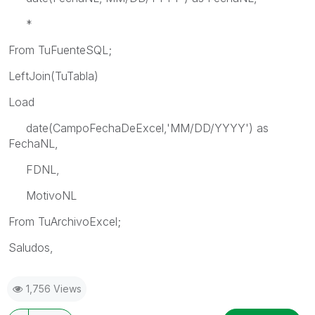
*
From TuFuenteSQL;
LeftJoin(TuTabla)
Load
date(CampoFechaDeExcel,'MM/DD/YYYY') as
FechaNL,
FDNL,
MotivoNL
From TuArchivoExcel;
Saludos,
1,756 Views