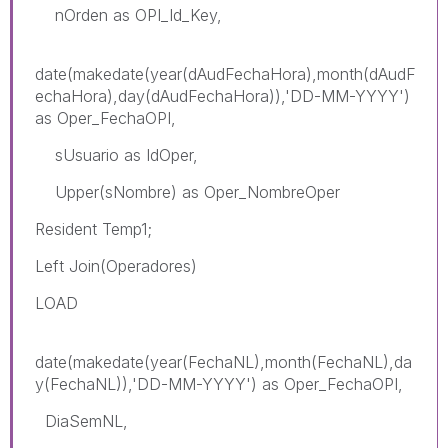
nOrden as OPI_Id_Key,
date(makedate(year(dAudFechaHora),month(dAudF
echaHora),day(dAudFechaHora)),'DD-MM-YYYY')
as Oper_FechaOPI,
sUsuario as IdOper,
Upper(sNombre) as Oper_NombreOper
Resident Temp1;
Left Join(Operadores)
LOAD
date(makedate(year(FechaNL),month(FechaNL),da
y(FechaNL)),'DD-MM-YYYY') as Oper_FechaOPI,
DiaSemNL,