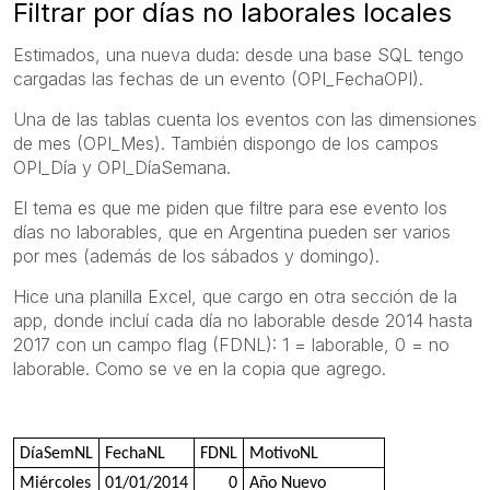
Filtrar por días no laborales locales
Estimados, una nueva duda: desde una base SQL tengo
cargadas las fechas de un evento (OPI_FechaOPI).
Una de las tablas cuenta los eventos con las dimensiones
de mes (OPI_Mes). También dispongo de los campos
OPI_Día y OPI_DíaSemana.
El tema es que me piden que filtre para ese evento los
días no laborables, que en Argentina pueden ser varios
por mes (además de los sábados y domingo).
Hice una planilla Excel, que cargo en otra sección de la
app, donde incluí cada día no laborable desde 2014 hasta
2017 con un campo flag (FDNL): 1 = laborable, 0 = no
laborable. Como se ve en la copia que agrego.
DíaSemNL
FechaNL
FDNL
MotivoNL
Miércoles
01/01/2014
0
Año Nuevo