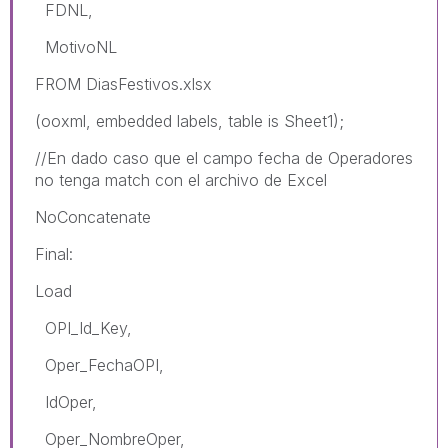
FDNL,
MotivoNL
FROM DiasFestivos.xlsx
(ooxml, embedded labels, table is Sheet1);
//En dado caso que el campo fecha de Operadores
no tenga match con el archivo de Excel
NoConcatenate
Final:
Load
OPI_Id_Key,
Oper_FechaOPI,
IdOper,
Oper_NombreOper,