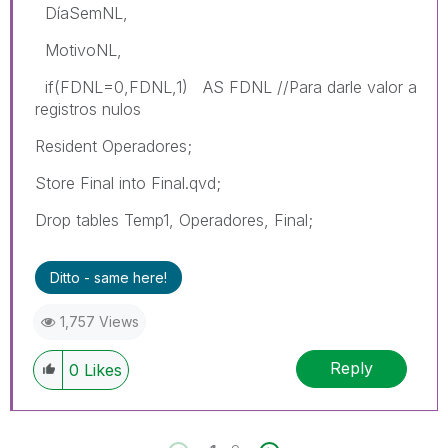
DíaSemNL,
MotivoNL,
if(FDNL=0,FDNL,1) AS FDNL //Para darle valor a
registros nulos
Resident Operadores;
Store Final into Final.qvd;
Drop tables Temp1, Operadores, Final;
Ditto - same here!
1,757 Views
Reply
0
Likes