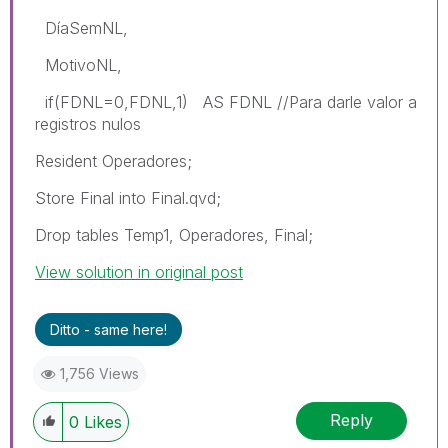
DíaSemNL,
MotivoNL,
if(FDNL=0,FDNL,1) AS FDNL //Para darle valor a
registros nulos
Resident Operadores;
Store Final into Final.qvd;
Drop tables Temp1, Operadores, Final;
View solution in original post
Ditto - same here!
1,756 Views
Reply
0
Likes