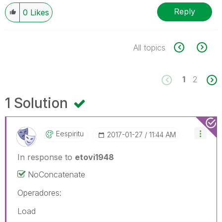
Reply
0
Likes
All topics
1
2
1 Solution
Eespiritu
‎2017-01-27
11:44 AM
In response to
etovi1948
NoConcatenate
Operadores:
Load