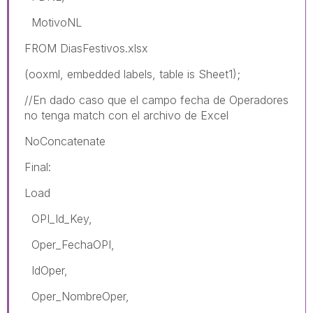
MotivoNL
FROM DiasFestivos.xlsx
(ooxml, embedded labels, table is Sheet1);
//En dado caso que el campo fecha de Operadores
no tenga match con el archivo de Excel
NoConcatenate
Final:
Load
OPI_Id_Key,
Oper_FechaOPI,
IdOper,
Oper_NombreOper,