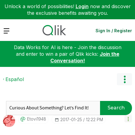
Unlock a world of possibilities!
Login
now and discover
the exclusive benefits awaiting you.
Expand
Sign In / Register
Data Works for AI is here - Join the discussion
and enter to win a pair of Qlik kicks:
Join the
Conversation!
Español
Search
Etovi1948
‎2017-01-25
12:22 PM