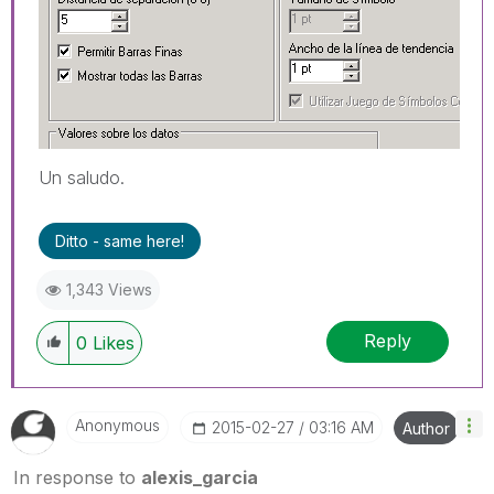
Un saludo.
Ditto - same here!
1,343 Views
Reply
0
Likes
Anonymous
‎2015-02-27
03:16 AM
Author
In response to
alexis_garcia