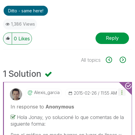
Ditto - same here!
1,386 Views
Reply
0
Likes
All topics
1 Solution
Alexis_garcia
‎2015-02-26
11:55 AM
In response to
Anonymous
Hola Jonay, yo solucioné lo que comentas de la
siguiente forma:
Pon el gráfico en modo barras en lugar de líneas y