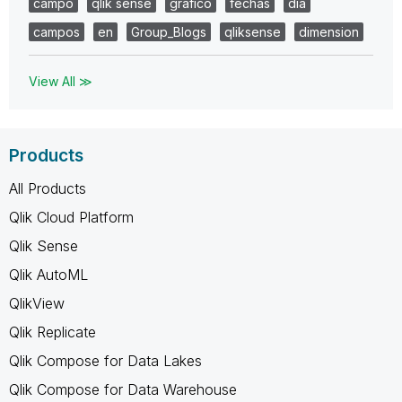
campo
qlik sense
grafico
fechas
dia
campos
en
Group_Blogs
qliksense
dimension
View All ≫
Products
All Products
Qlik Cloud Platform
Qlik Sense
Qlik AutoML
QlikView
Qlik Replicate
Qlik Compose for Data Lakes
Qlik Compose for Data Warehouse