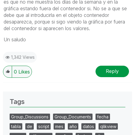
es que no me muestra los días de la semana y en la
gráfica estando fuera del contenedor si. No se a que se
debe que al introducirla en el objeto contenedor
desaparezca, porque si sigo viendo la gráfica por fuera
del contenedor si aparecen los valores.
Un saludo
1,342 Views
Reply
0
Likes
Tags
Group_Discussions
Group_Documents
fecha
tabla
de
script
mes
año
datos
qlikview