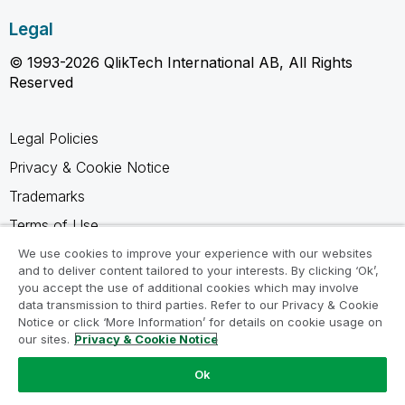
Legal
© 1993-2026 QlikTech International AB, All Rights
Reserved
Legal Policies
Privacy & Cookie Notice
Trademarks
Terms of Use
Legal Agreements
We use cookies to improve your experience with our websites
and to deliver content tailored to your interests. By clicking ‘Ok’,
Product Terms
you accept the use of additional cookies which may involve
data transmission to third parties. Refer to our Privacy & Cookie
Do not share my info
Notice or click ‘More Information’ for details on cookie usage on
our sites.
Privacy & Cookie Notice
Ok