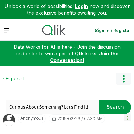
Unlock a world of possibilities!
Login
now and discover
the exclusive benefits awaiting you.
Expand
Sign In / Register
Data Works for AI is here - Join the discussion
and enter to win a pair of Qlik kicks:
Join the
Conversation!
Español
Search
Anonymous
‎2015-02-26
07:30 AM