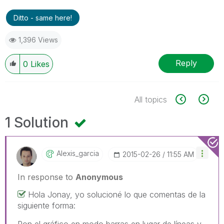
Ditto - same here!
1,396 Views
Reply
0
Likes
All topics
1 Solution
Alexis_garcia
‎2015-02-26
11:55 AM
In response to
Anonymous
Hola Jonay, yo solucioné lo que comentas de la
siguiente forma:
Pon el gráfico en modo barras en lugar de líneas y