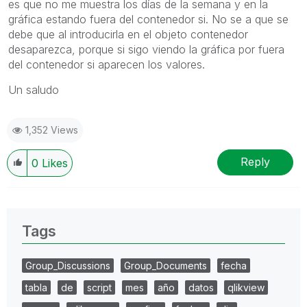
es que no me muestra los días de la semana y en la
gráfica estando fuera del contenedor si. No se a que se
debe que al introducirla en el objeto contenedor
desaparezca, porque si sigo viendo la gráfica por fuera
del contenedor si aparecen los valores.
Un saludo
1,352 Views
Reply
0
Likes
Tags
Group_Discussions
Group_Documents
fecha
tabla
de
script
mes
año
datos
qlikview