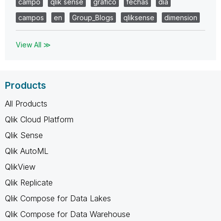
campo
qlik sense
grafico
fechas
dia
campos
en
Group_Blogs
qliksense
dimension
View All ≫
Products
All Products
Qlik Cloud Platform
Qlik Sense
Qlik AutoML
QlikView
Qlik Replicate
Qlik Compose for Data Lakes
Qlik Compose for Data Warehouse