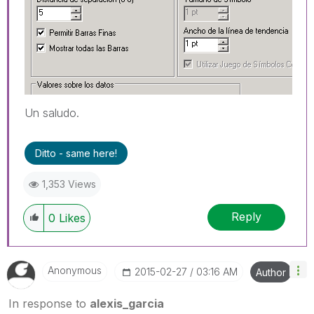
Un saludo.
Ditto - same here!
1,353 Views
Reply
0
Likes
Anonymous
‎2015-02-27
03:16 AM
Author
In response to
alexis_garcia