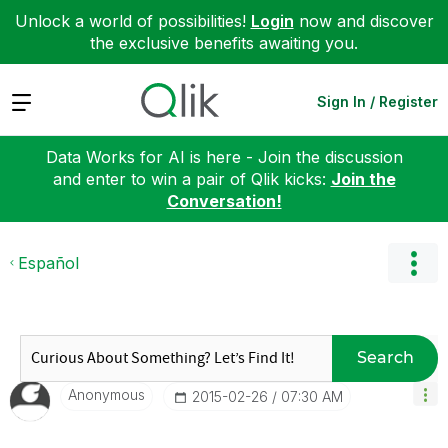
Unlock a world of possibilities!
Login
now and discover
the exclusive benefits awaiting you.
Expand
Sign In / Register
Data Works for AI is here - Join the discussion
and enter to win a pair of Qlik kicks:
Join the
Conversation!
Español
Search
Anonymous
‎2015-02-26
07:30 AM