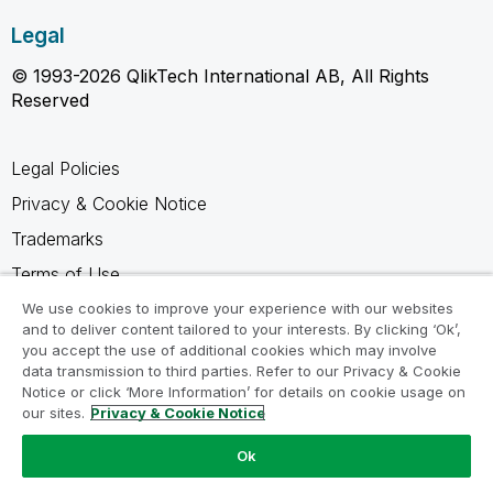
Legal
© 1993-2026 QlikTech International AB, All Rights
Reserved
Legal Policies
Privacy & Cookie Notice
Trademarks
Terms of Use
Legal Agreements
We use cookies to improve your experience with our websites
and to deliver content tailored to your interests. By clicking ‘Ok’,
Product Terms
you accept the use of additional cookies which may involve
data transmission to third parties. Refer to our Privacy & Cookie
Do not share my info
Notice or click ‘More Information’ for details on cookie usage on
our sites.
Privacy & Cookie Notice
Ok