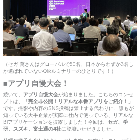
（セガ 萬さんはグローバルで50名、日本からわずか3名し
か選ばれていないQlikルミナリーのひとりです！）
■アプリ自慢大会！
続いて、
アプリ自慢大会
が始まりました。こちらのコンセ
プトは、
「完全非公開！リアルな本番アプリをご紹介！」
です。撮影や内容のSNS投稿は禁止する代わりに、誰もが
知っている大手企業が実際に社内で使っている、リアルな
BIアプリケーションを披露しました！今回は、
セガ、学
研、スズキ、富士通の4社
に登壇いただきました。