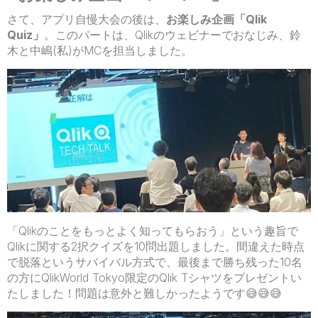
さて、アプリ自慢大会の後は、
お楽しみ企画「Qlik
Quiz」
。このパートは、Qlikのウェビナーでおなじみ、鈴
木と中嶋(私)がMCを担当しました。
「Qlikのことをもっとよく知ってもらおう」という趣旨で
Qlikに関する2択クイズを10問出題しました。間違えた時点
で脱落というサバイバル方式で、最後まで勝ち残った10名
の方にQlikWorld Tokyo限定のQlik Tシャツをプレゼントい
たしました！問題は意外と難しかったようです
😅
😅
😅