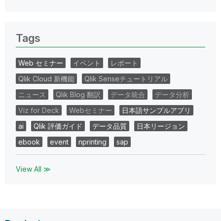
Tags
Web セミナー
イベント
レポート
Qlik Cloud 新機能
Qlik Senseチュートリアル
ニュース
Qlik Blog 翻訳
データ統合
データ分析
Viz for Deck
Webセミナー
日本語サンプルアプリ
ai
Qlik 評価ガイド
データ品質
日本リージョン
ebook
event
nprinting
sap
View All ≫