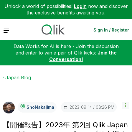
Unlock a world of possibilities!
Login
now and discover
the exclusive benefits awaiting you.
Expand
Sign In / Register
Data Works for AI is here - Join the discussion
and enter to win a pair of Qlik kicks:
Join the
Conversation!
Japan Blog
‎2023-09-14
08:26 PM
ShoNakajima
【開催報告】2023年 第2回 Qlik Japan