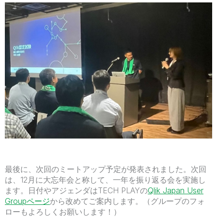
最後に、次回のミートアップ予定が発表されました。次回
は、12月に大忘年会と称して、一年を振り返る会を実施し
ます。日付やアジェンダはTECH PLAYの
Qlik Japan User
Groupページ
から改めてご案内します。（グループのフォ
ローもよろしくお願いします！）