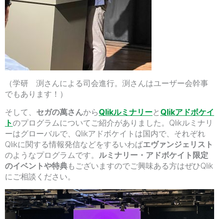
（学研 渕さんによる司会進行。渕さんはユーザー会幹事
でもあります！）
そして、
セガの萬さん
から
Qlikルミナリー
と
Qlikアドボケイ
ト
のプログラムについてご紹介がありました。Qlikルミナリ
ーはグローバルで、Qlikアドボケイトは国内で、それぞれ
Qlikに関する情報発信などをするいわば
エヴァンジェリスト
のようなプログラムです。
ルミナリー・アドボケイト限定
のイベントや特典
もございますのでご興味ある方はぜひQlik
にご相談ください。