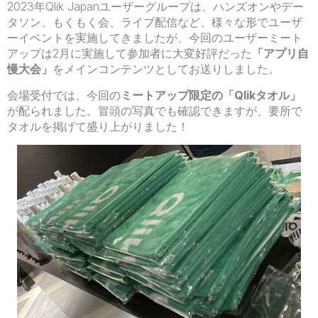
2023年Qlik Japanユーザーグループは、ハンズオンやデー
タソン、もくもく会、ライブ配信など、様々な形でユーザ
ーイベントを実施してきましたが、今回のユーザーミート
アップは2月に実施して参加者に大変好評だった
「アプリ自
慢大会」
をメインコンテンツとしてお送りしました。
会場受付では、今回の
ミートアップ限定の「Qlikタオル」
が配られました。冒頭の写真でも確認できますが、要所で
タオルを掲げて盛り上がりました！