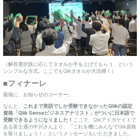
（解答選択肢に応じてタオルか手を上げてもらう、という
シンプルな方式。ここでもQlikタオルが大活躍！）
■フィナーレ
最後に、お知らせのコーナー。
なんと、
これまで英語でしか受験できなかったQlikの認定
資格「Qlik Senseビジネスアナリスト」がついに日本語で
受験できるようになりました！
ここで、Qlikアドボケイトで
ある富士通の中川さんより、「これを機にみんなでQlik資格
を取りましょう！」というメッセージもいただきました。