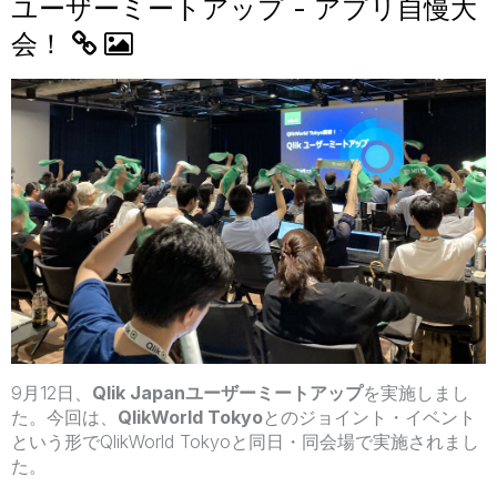
ユーザーミートアップ - アプリ自慢大
会！
9月12日、
Qlik Japanユーザーミートアップ
を実施しまし
た。今回は、
QlikWorld Tokyo
とのジョイント・イベント
という形でQlikWorld Tokyoと同日・同会場で実施されまし
た。