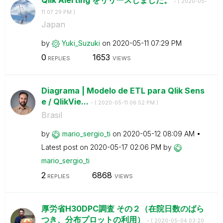
- (
‎2020-05-
11
07:29 PM
)
Japan
by
Yuki_Suzuki
on
‎2020-05-11
07:29 PM
0
1653
REPLIES
VIEWS
Diagrama | Modelo de ETL para Qlik Sens
e / QlikVie...
- (
‎2020-05-11
06:52 PM
)
Brasil
by
mario_sergio_ti
on
‎2020-05-12
08:09 AM
Latest post on
‎2020-05-17
02:06 PM
by
mario_sergio_ti
2
6868
REPLIES
VIEWS
厚労省H30DPC調査 その２（在院日数のばら
つき、分布プロットの利用）
- (
‎2020-05-04
03:20