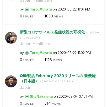
Japan Healthcare
by
Taro_Murata
on
‎2020-03-22
11:01 PM
0
1030
REPLIES
VIEWS
新型コロナウィルス発症状況の可視化
- (
‎2020-0
3-10
08:35 AM
)
Japan Healthcare
by
Taro_Murata
on
‎2020-03-22
11:02 PM
0
1116
REPLIES
VIEWS
Qlik製品 February 2020リリースの 新機能
（日本語）
- (
‎2020-03-04
07:51 PM
)
Japan
by
ShoNakajima
on
‎2020-03-04
07:51 PM
0
514
REPLIES
VIEWS