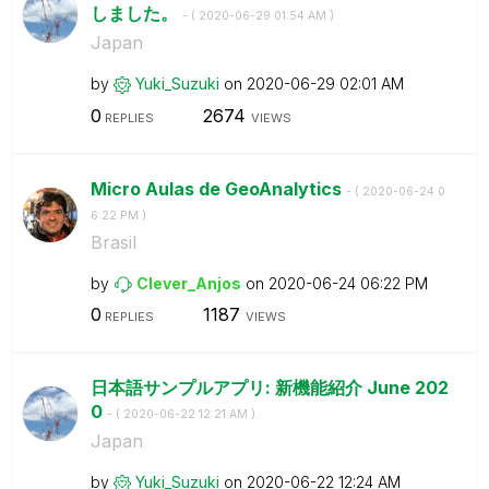
しました。
- (
‎2020-06-29
01:54 AM
)
Japan
by
Yuki_Suzuki
on
‎2020-06-29
02:01 AM
0
2674
REPLIES
VIEWS
Micro Aulas de GeoAnalytics
- (
‎2020-06-24
0
6:22 PM
)
Brasil
by
Clever_Anjos
on
‎2020-06-24
06:22 PM
0
1187
REPLIES
VIEWS
日本語サンプルアプリ: 新機能紹介 June 202
0
- (
‎2020-06-22
12:21 AM
)
Japan
by
Yuki_Suzuki
on
‎2020-06-22
12:24 AM