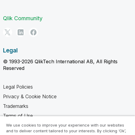
Qlik Community
Legal
© 1993-2026 QlikTech International AB, All Rights
Reserved
Legal Policies
Privacy & Cookie Notice
Trademarks
Terms of Use
Legal Agreements
We use cookies to improve your experience with our websites
and to deliver content tailored to your interests. By clicking ‘Ok’,
Product Terms