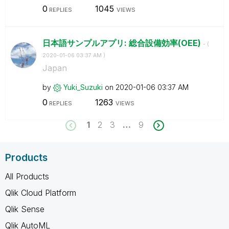
0
1045
REPLIES
VIEWS
日本語サンプルアプリ: 総合設備効率(OEE)
- (
‎2020-01-06
03:37 AM
)
Japan
by
Yuki_Suzuki
on
‎2020-01-06
03:37 AM
0
1263
REPLIES
VIEWS
1
2
3
…
9
Products
All Products
Qlik Cloud Platform
Qlik Sense
Qlik AutoML