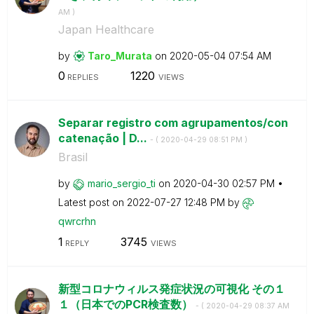
AM
)
Japan Healthcare
by
Taro_Murata
on
‎2020-05-04
07:54 AM
0
1220
REPLIES
VIEWS
Separar registro com agrupamentos/con
catenação | D...
- (
‎2020-04-29
08:51 PM
)
Brasil
by
mario_sergio_ti
on
‎2020-04-30
02:57 PM
Latest post on
‎2022-07-27
12:48 PM
by
qwrcrhn
1
3745
REPLY
VIEWS
新型コロナウィルス発症状況の可視化 その１
１（日本でのPCR検査数）
- (
‎2020-04-29
08:37 AM