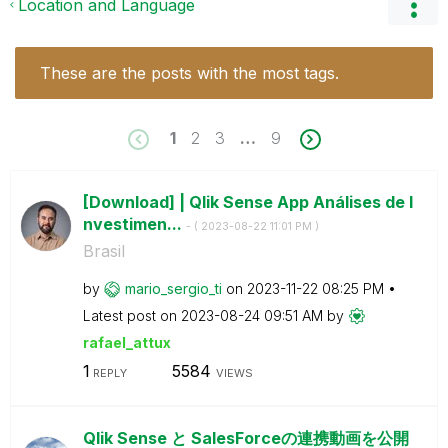
Location and Language
These are the posts with the most tags.
1
2
3
…
9
[Download] | Qlik Sense App Análises de I
nvestimen...
- (
‎2023-08-22
11:01 PM
)
Brasil
by
mario_sergio_ti
on
‎2023-11-22
08:25 PM
Latest post on
‎2023-08-24
09:51 AM
by
rafael_attux
1
5584
REPLY
VIEWS
Qlik Sense と SalesForceの連携動画を公開